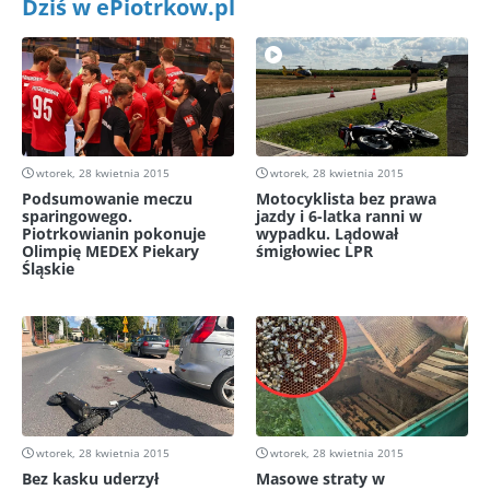
Dziś w ePiotrkow.pl
wtorek, 28 kwietnia 2015
wtorek, 28 kwietnia 2015
Podsumowanie meczu
Motocyklista bez prawa
sparingowego.
jazdy i 6-latka ranni w
Piotrkowianin pokonuje
wypadku. Lądował
Olimpię MEDEX Piekary
śmigłowiec LPR
Śląskie
wtorek, 28 kwietnia 2015
wtorek, 28 kwietnia 2015
Bez kasku uderzył
Masowe straty w