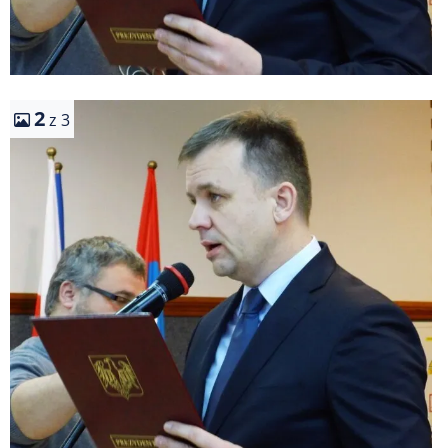
2
z 3