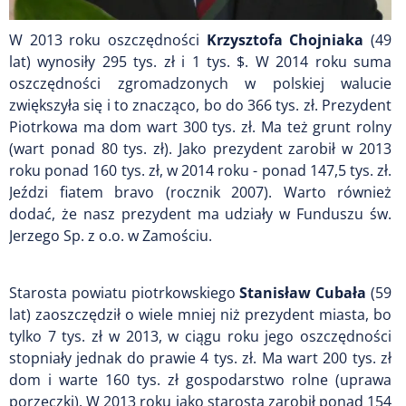
W 2013 roku oszczędności
Krzysztofa Chojniaka
(49
lat) wynosiły 295 tys. zł i 1 tys. $. W 2014 roku suma
oszczędności zgromadzonych w polskiej walucie
zwiększyła się i to znacząco, bo do 366 tys. zł. Prezydent
Piotrkowa ma dom wart 300 tys. zł. Ma też grunt rolny
(wart ponad 80 tys. zł). Jako prezydent zarobił w 2013
roku ponad 160 tys. zł, w 2014 roku - ponad 147,5 tys. zł.
Jeździ fiatem bravo (rocznik 2007). Warto również
dodać, że nasz prezydent ma udziały w Funduszu św.
Jerzego Sp. z o.o. w Zamościu.
Starosta powiatu piotrkowskiego
Stanisław Cubała
(59
lat) zaoszczędził o wiele mniej niż prezydent miasta, bo
tylko 7 tys. zł w 2013, w ciągu roku jego oszczędności
stopniały jednak do prawie 4 tys. zł. Ma wart 200 tys. zł
dom i warte 160 tys. zł gospodarstwo rolne (uprawa
porzeczki). W 2013 roku jako starosta zarobił ponad 154