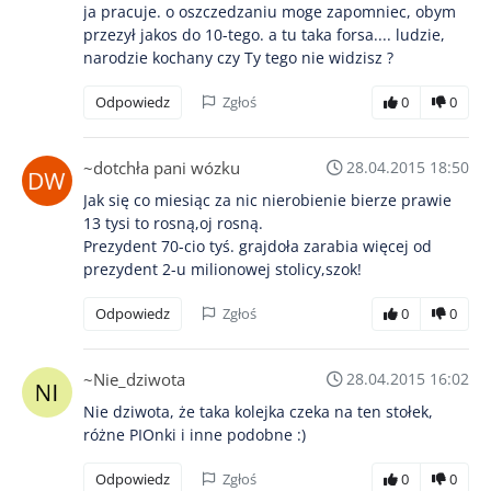
ja pracuje. o oszczedzaniu moge zapomniec, obym
przezył jakos do 10-tego. a tu taka forsa.... ludzie,
narodzie kochany czy Ty tego nie widzisz ?
Odpowiedz
Zgłoś
0
0
~dotchła pani wózku
28.04.2015 18:50
Jak się co miesiąc za nic nierobienie bierze prawie
13 tysi to rosną,oj rosną.
Prezydent 70-cio tyś. grajdoła zarabia więcej od
prezydent 2-u milionowej stolicy,szok!
Odpowiedz
Zgłoś
0
0
~Nie_dziwota
28.04.2015 16:02
Nie dziwota, że taka kolejka czeka na ten stołek,
różne PIOnki i inne podobne :)
Odpowiedz
Zgłoś
0
0