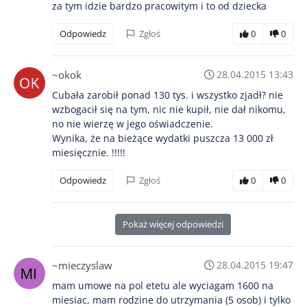
za tym idzie bardzo pracowitym i to od dziecka
Odpowiedz
Zgłoś
0
0
~okok
28.04.2015 13:43
Cubała zarobił ponad 130 tys. i wszystko zjadł? nie
wzbogacił się na tym, nic nie kupił, nie dał nikomu,
no nie wierzę w jego oświadczenie.
Wynika, że na bieżące wydatki puszcza 13 000 zł
miesięcznie. !!!!!
Odpowiedz
Zgłoś
0
0
Pokaż więcej odpowiedzi
~mieczyslaw
28.04.2015 19:47
mam umowe na pol etetu ale wyciagam 1600 na
miesiac, mam rodzine do utrzymania (5 osob) i tylko