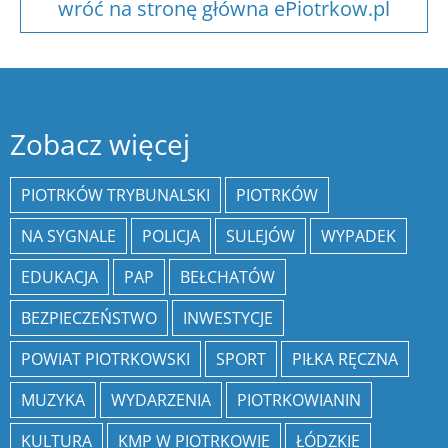
wróć na stronę główna ePiotrkow.pl
Zobacz więcej
PIOTRKÓW TRYBUNALSKI
PIOTRKÓW
NA SYGNALE
POLICJA
SULEJÓW
WYPADEK
EDUKACJA
PAP
BEŁCHATÓW
BEZPIECZEŃSTWO
INWESTYCJE
POWIAT PIOTRKOWSKI
SPORT
PIŁKA RĘCZNA
MUZYKA
WYDARZENIA
PIOTRKOWIANIN
KULTURA
KMP W PIOTRKOWIE
ŁÓDZKIE