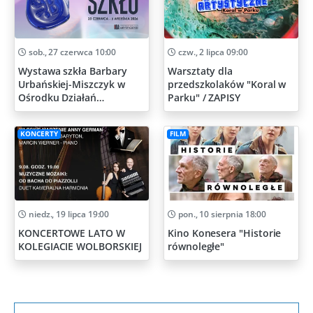
sob., 27 czerwca 10:00
czw., 2 lipca 09:00
Wystawa szkła Barbary
Warsztaty dla
Urbańskiej-Miszczyk w
przedszkolaków "Koral w
Ośrodku Działań
Parku" / ZAPISY
Artystycznych
KONCERTY
FILM
niedz., 19 lipca 19:00
pon., 10 sierpnia 18:00
KONCERTOWE LATO W
Kino Konesera "Historie
KOLEGIACIE WOLBORSKIEJ
równoległe"