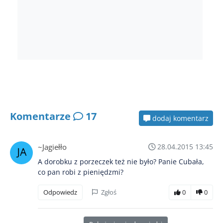
Komentarze
17
dodaj komentarz
~Jagiełło
28.04.2015 13:45
A dorobku z porzeczek też nie było? Panie Cubała,
co pan robi z pieniędzmi?
Odpowiedz
Zgłoś
0
0