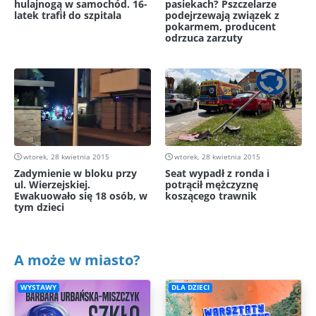
hulajnogą w samochód. 16-
pasiekach? Pszczelarze
latek trafił do szpitala
podejrzewają związek z
pokarmem, producent
odrzuca zarzuty
wtorek, 28 kwietnia 2015
wtorek, 28 kwietnia 2015
Zadymienie w bloku przy
Seat wypadł z ronda i
ul. Wierzejskiej.
potrącił mężczyznę
Ewakuowało się 18 osób, w
koszącego trawnik
tym dzieci
A może w miasto?
WYSTAWY
DLA DZIECI