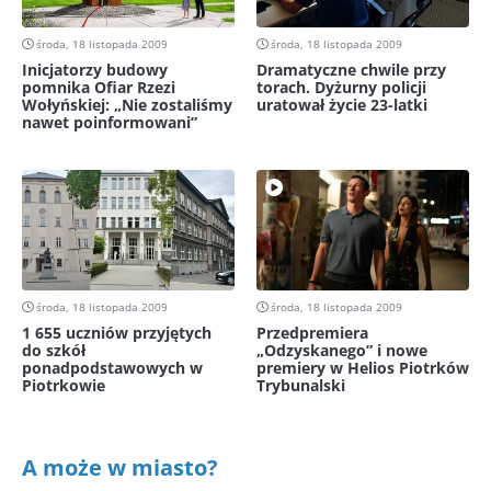
środa, 18 listopada 2009
środa, 18 listopada 2009
Inicjatorzy budowy
Dramatyczne chwile przy
pomnika Ofiar Rzezi
torach. Dyżurny policji
Wołyńskiej: „Nie zostaliśmy
uratował życie 23-latki
nawet poinformowani”
środa, 18 listopada 2009
środa, 18 listopada 2009
1 655 uczniów przyjętych
Przedpremiera
do szkół
„Odzyskanego” i nowe
ponadpodstawowych w
premiery w Helios Piotrków
Piotrkowie
Trybunalski
A może w miasto?