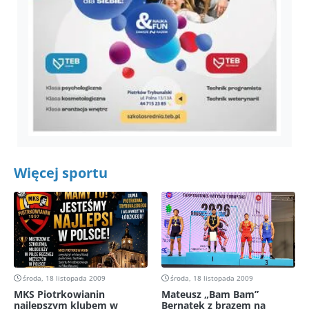
Więcej sportu
środa, 18 listopada 2009
środa, 18 listopada 2009
MKS Piotrkowianin
Mateusz „Bam Bam”
najlepszym klubem w
Bernatek z brązem na