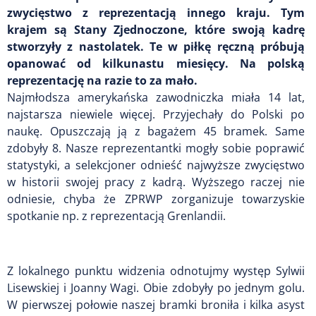
zwycięstwo z reprezentacją innego kraju. Tym
krajem są Stany Zjednoczone, które swoją kadrę
stworzyły z nastolatek. Te w piłkę ręczną próbują
opanować od kilkunastu miesięcy. Na polską
reprezentację na razie to za mało.
Najmłodsza amerykańska zawodniczka miała 14 lat,
najstarsza niewiele więcej. Przyjechały do Polski po
naukę. Opuszczają ją z bagażem 45 bramek. Same
zdobyły 8. Nasze reprezentantki mogły sobie poprawić
statystyki, a selekcjoner odnieść najwyższe zwycięstwo
w historii swojej pracy z kadrą. Wyższego raczej nie
odniesie, chyba że ZPRWP zorganizuje towarzyskie
spotkanie np. z reprezentacją Grenlandii.
Z lokalnego punktu widzenia odnotujmy występ Sylwii
Lisewskiej i Joanny Wagi. Obie zdobyły po jednym golu.
W pierwszej połowie naszej bramki broniła i kilka asyst