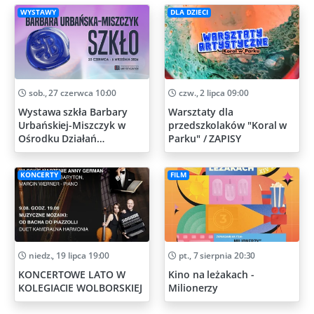
WYSTAWY
DLA DZIECI
sob., 27 czerwca 10:00
czw., 2 lipca 09:00
Wystawa szkła Barbary
Warsztaty dla
Urbańskiej-Miszczyk w
przedszkolaków "Koral w
Ośrodku Działań
Parku" / ZAPISY
Artystycznych
KONCERTY
FILM
niedz., 19 lipca 19:00
pt., 7 sierpnia 20:30
KONCERTOWE LATO W
Kino na leżakach -
KOLEGIACIE WOLBORSKIEJ
Milionerzy