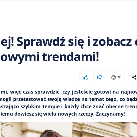
j! Sprawdź się i zobacz 
odowymi trendami!
😊
mi, więc czas sprawdzić, czy jesteście gotowi na najno
mogli przetestować swoją wiedzę na temat tego, co bę
szająco szybkim tempie i każdy chce znać obecne trend
i niemu dowiesz się wielu nowych rzeczy. Zaczynamy!