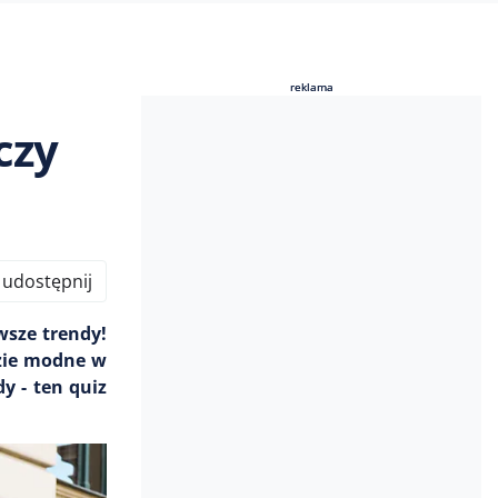
reklama
reklama
czy
udostępnij
wsze trendy!
dzie modne w
y - ten quiz