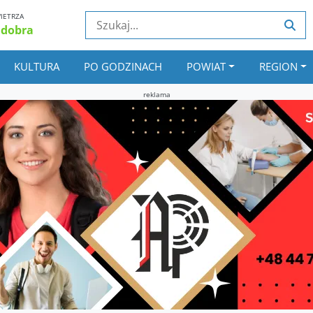
IETRZA
 dobra
KULTURA
PO GODZINACH
POWIAT
REGION
reklama