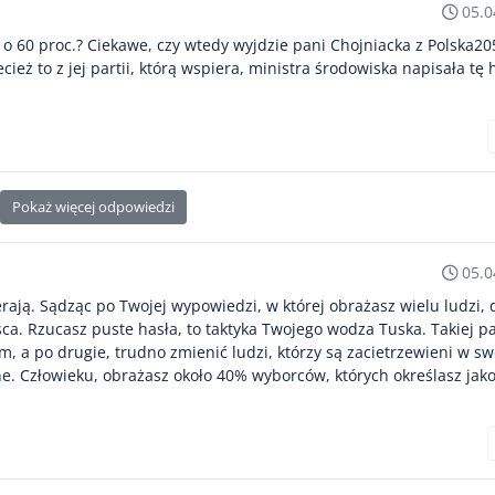
05.0
 o 60 proc.? Ciekawe, czy wtedy wyjdzie pani Chojniacka z Polska205
ież to z jej partii, którą wspiera, ministra środowiska napisała tę
Pokaż więcej odpowiedzi
05.0
ierają. Sądząc po Twojej wypowiedzi, w której obrażasz wielu ludzi, 
jsca. Rzucasz puste hasła, to taktyka Twojego wodza Tuska. Takiej par
m, a po drugie, trudno zmienić ludzi, którzy są zacietrzewieni w sw
ne. Człowieku, obrażasz około 40% wyborców, których określasz jak