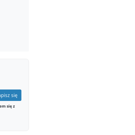
pisz się
em się z