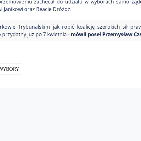
 przemówieniu zachęcał do udziału w wyborach samorząd
wi Janikowi oraz Beacie Dróżdż.
kowie Trybunalskim jak robić koalicję szerokich sił pra
przydatny już po 7 kwietnia -
mówił poseł Przemysław Cz
WYBORY