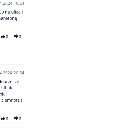
4.2024 16:24
0 na ulice i
 haniebną
0
0
4.2024 20:54
dobrze, że
tii nie
ojej
o ciemnotę i
0
0