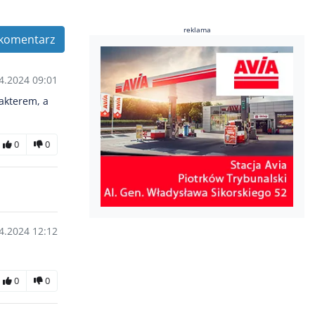
reklama
komentarz
4.2024 09:01
akterem, a
0
0
4.2024 12:12
0
0