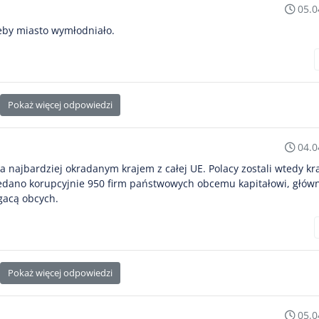
05.0
żeby miasto wymłodniało.
Pokaż więcej odpowiedzi
04.0
 najbardziej okradanym krajem z całej UE. Polacy zostali wtedy kr
rzedano korupcyjnie 950 firm państwowych obcemu kapitałowi, głów
gacą obcych.
Pokaż więcej odpowiedzi
05.0