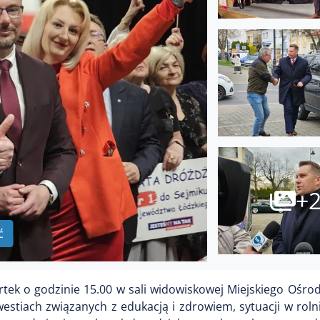
+
ć
ek o godzinie 15.00 w sali widowiskowej Miejskiego Ośrod
kwestiach związanych z edukacją i zdrowiem, sytuacji w roln