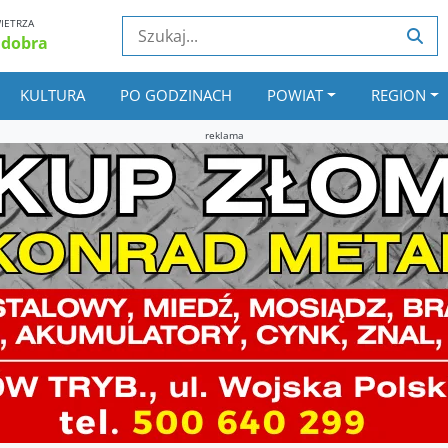
IETRZA
 dobra
KULTURA
PO GODZINACH
POWIAT
REGION
reklama