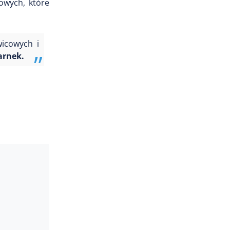
owych, które
wicowych i
arnek.