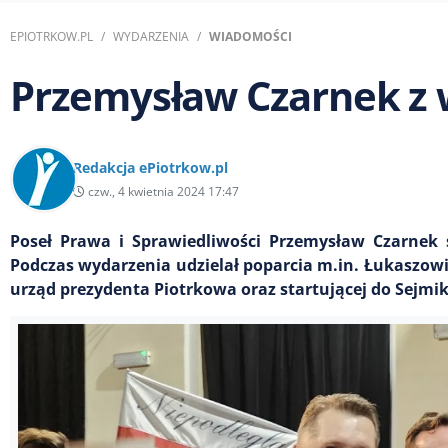
EPIOTRKOW.PL
WYDARZENIA
WIADOMOŚCI
Przemysław Czarnek z 
Redakcja ePiotrkow.pl
czw., 4 kwietnia 2024 17:47
Poseł Prawa i Sprawiedliwości Przemysław Czarnek 
Podczas wydarzenia udzielał poparcia m.in. Łukaszowi
urząd prezydenta Piotrkowa oraz startującej do Sejm