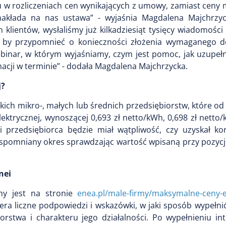
u w rozliczeniach cen wynikających z umowy, zamiast ceny
nakłada na nas ustawa” - wyjaśnia Magdalena Majchrzyc
lientów, wysłaliśmy już kilkadziesiąt tysięcy wiadomości 
ów, by przypomnieć o konieczności złożenia wymaganego
inar, w którym wyjaśniamy, czym jest pomoc, jak uzupełn
macji w terminie” - dodała Magdalena Majchrzycka.
j?
ich mikro-, małych lub średnich przedsiębiorstw, które od 
lektrycznej, wynoszącej 0,693 zł netto/kWh, 0,698 zł netto
i przedsiębiorca będzie miał wątpliwość, czy uzyskał ko
wspomniany okres sprawdzając wartość wpisaną przy pozycji
nei
pny jest na stronie
enea.pl/male-firmy/maksymalne-ceny-e
era liczne podpowiedzi i wskazówki, w jaki sposób wypełn
orstwa i charakteru jego działalności. Po wypełnieniu in