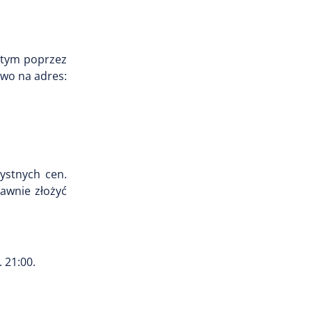
stym poprzez
owo na adres:
zystnych cen.
awnie złożyć
 21:00.