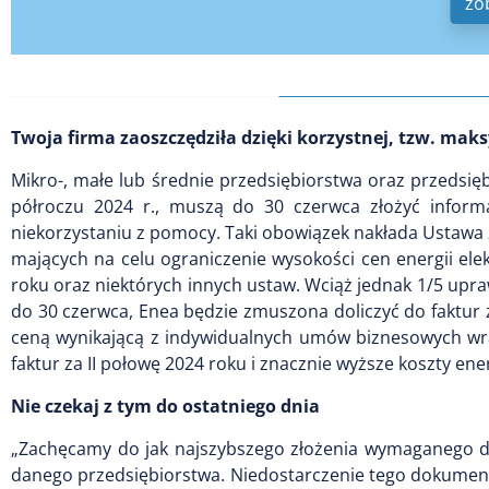
zo
Twoja firma zaoszczędziła dzięki korzystnej, tzw. maksy
Mikro-, małe lub średnie przedsiębiorstwa oraz przedsię
półroczu 2024 r., muszą do 30 czerwca złożyć infor
niekorzystaniu z pomocy. Taki obowiązek nakłada Ustawa 
mających na celu ograniczenie wysokości cen energii el
roku oraz niektórych innych ustaw. Wciąż jednak 1/5 upraw
do 30 czerwca, Enea będzie zmuszona doliczyć do faktur
ceną wynikającą z indywidualnych umów biznesowych wra
faktur za II połowę 2024 roku i znacznie wyższe koszty ener
Nie czekaj z tym do ostatniego dnia
„Zachęcamy do jak najszybszego złożenia wymaganego d
danego przedsiębiorstwa. Niedostarczenie tego dokumentu