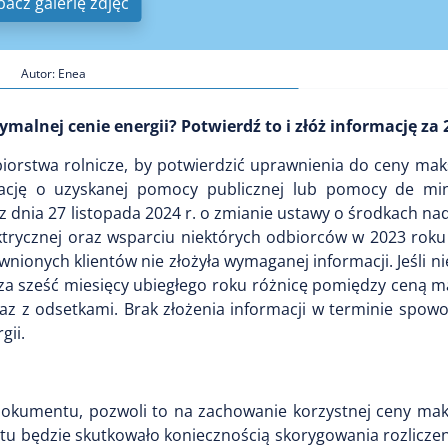
bacz galerię zdjęć
Autor: Enea
malnej cenie energii? Potwierdź to i złóż informację za 2
biorstwa rolnicze, by potwierdzić uprawnienia do ceny mak
mację o uzyskanej pomocy publicznej lub pomocy de mi
z dnia 27 listopada 2024 r. o zmianie ustawy o środkach n
ektrycznej oraz wsparciu niektórych odbiorców w 2023 rok
nionych klientów nie złożyła wymaganej informacji. Jeśli ni
 za sześć miesięcy ubiegłego roku różnicę pomiędzy ceną 
z z odsetkami. Brak złożenia informacji w terminie spowo
gii.
okumentu, pozwoli to na zachowanie korzystnej ceny mak
 będzie skutkowało koniecznością skorygowania rozliczeni