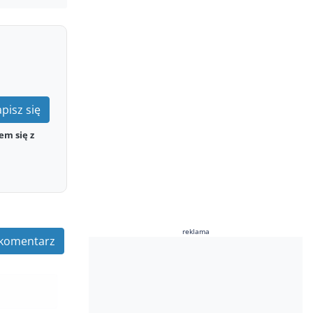
pisz się
em się z
reklama
komentarz