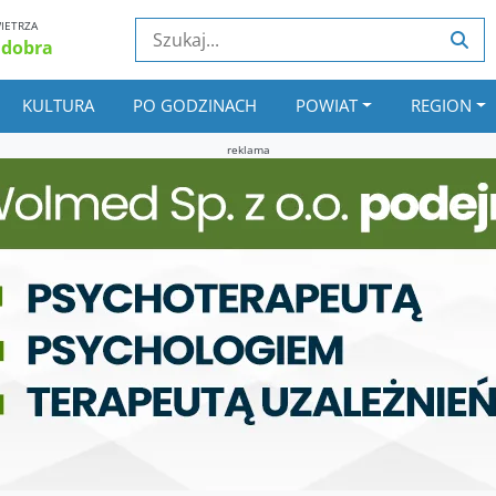
IETRZA
 dobra
KULTURA
PO GODZINACH
POWIAT
REGION
reklama