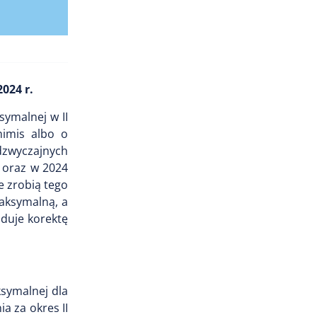
024 r.
symalnej w II
nimis albo o
adzwyczajnych
u oraz w 2024
e zrobią tego
maksymalną, a
duje korektę
symalnej dla
a za okres II