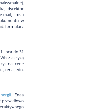
 maksymalnej,
ka, dyrektor
e-mail, sms i
 dokumentu w
ić formularz
1 lipca do 31
/kWh z akcyzą
rzystną cenę
: „cena jedn.
nergii
. Enea
ić prawidłowo
teraktywnego