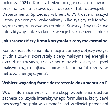
półrocza 2024 r. Korekta będzie polegała na zastosowani
oraz naliczeniu ustawowych odsetek. Taki obowiązek 
Departamentu Sprzedaży w Enei SA. „W trosce o naszych k
listów poleconych. Wykonaliśmy kilka tysięcy telefon
wyznaczonym ustawowo terminie. Stworzyliśmy także web
interaktywny i jakie są konsekwencje braku złożenia infor
Jak sprawdzić czy firma korzystała z ceny maksymalne
Konieczność złożenia informacji o pomocy dotyczy wszystk
grudnia 2024 r. skorzystały z ceny maksymalnej energii e
(693 zł netto/MWh, 698 zł netto /MWh z akcyzą). Jeżel
maksymalną, to najłatwiej potwierdzić to na fakturze za 
netto za energię czynną”.
Wybierz wygodną formę dostarczenia dokumentu do E
Wzór informacji wraz z instrukcją wypełnienia dostę
zachęca do użycia interaktywnego formularza, który zawi
poszczególne pola w zależności od wielkości przedsiębi