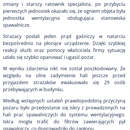
zmiany i starszy ratownik specjalista, po przybyciu
pierwszych jednostek okazało się, że ogniem objęta była
jednostka wentylacyjna obsługująca stanowiska
spawalnicze.
Strażacy podali jeden prąd gaśniczy w natarciu
bezpośrednio na płonące urządzenie. Dzięki szybkiej
reakcji służb oraz pomocy właściciela firmy sytuację
udało się szybko opanować i ugasić pożar.
W wyniku zdarzenia nikt nie został poszkodowany. Ze
względu na silne zadymienie hali jeszcze przed
przyjazdem strażaków ewakuowało się 29 osób
przebywających w budynku.
Według wstępnych ustaleń prawdopodobną przyczyną
pożaru było przedostanie się iskry z prowadzonych na
hali prac spawalniczych do systemu wentylacyjnego.
Iskra mogła trafić do filtrów zawierających pył
spawalniczy, co doprowadziło do zapłonu.