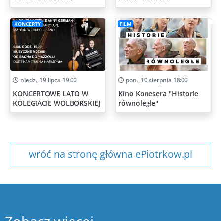
Artystycznych
KONCERTY
FILM
niedz., 19 lipca 19:00
pon., 10 sierpnia 18:00
KONCERTOWE LATO W
Kino Konesera "Historie
KOLEGIACIE WOLBORSKIEJ
równoległe"
wróć na stronę główna ePiotrkow.pl