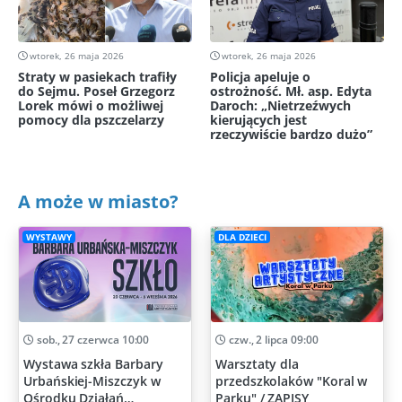
wtorek, 26 maja 2026
wtorek, 26 maja 2026
Straty w pasiekach trafiły
Policja apeluje o
do Sejmu. Poseł Grzegorz
ostrożność. Mł. asp. Edyta
Lorek mówi o możliwej
Daroch: „Nietrzeźwych
pomocy dla pszczelarzy
kierujących jest
rzeczywiście bardzo dużo”
A może w miasto?
WYSTAWY
DLA DZIECI
sob., 27 czerwca 10:00
czw., 2 lipca 09:00
Wystawa szkła Barbary
Warsztaty dla
Urbańskiej-Miszczyk w
przedszkolaków "Koral w
Ośrodku Działań
Parku" / ZAPISY