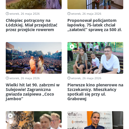
wtorek, 26 maja 2026
wtorek, 26 maja 2026
Chłopiec potrącony na
Proponował policjantom
Łódzkiej. Miał przejeżdżać
łapówkę. 75-latek chciał
przez przejście rowerem
„załatwić” sprawę za 500 zł.
wtorek, 26 maja 2026
wtorek, 26 maja 2026
Wielki hit lat 90. zabrzmi w
Pierwsze kino plenerowe na
Sulejowie! Zagraniczna
Szczekanicy. Mieszkańcy
gwiazda zaśpiewa „Coco
spotkali się przy ul.
Jamboo”
Grabowej