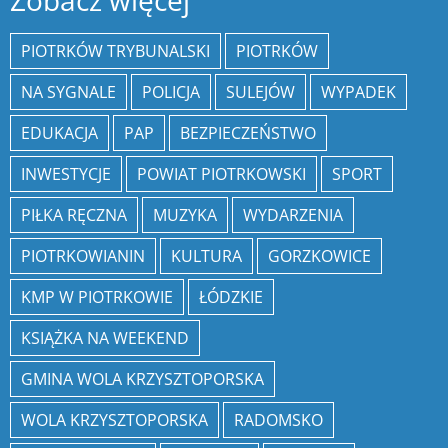
Zobacz więcej
PIOTRKÓW TRYBUNALSKI
PIOTRKÓW
NA SYGNALE
POLICJA
SULEJÓW
WYPADEK
EDUKACJA
PAP
BEZPIECZEŃSTWO
INWESTYCJE
POWIAT PIOTRKOWSKI
SPORT
PIŁKA RĘCZNA
MUZYKA
WYDARZENIA
PIOTRKOWIANIN
KULTURA
GORZKOWICE
KMP W PIOTRKOWIE
ŁÓDZKIE
KSIĄŻKA NA WEEKEND
GMINA WOLA KRZYSZTOPORSKA
WOLA KRZYSZTOPORSKA
RADOMSKO