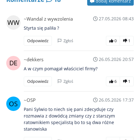
dodaj komentarz
~Wandal z wywzolenia
27.05.2026 08:43
Styrta się paliła ?
Odpowiedz
Zgłoś
0
1
~dekkers
26.05.2026 20:57
A w czym pomagał właściciel firmy?
Odpowiedz
Zgłoś
6
1
~OSP
26.05.2026 17:37
Pani Sylwio to niech się pani zdecyduje czy
rozmawia z dowódcą zmiany czy z starszym
ratownikiem specjalistą bo to są dwa różne
stanowiska