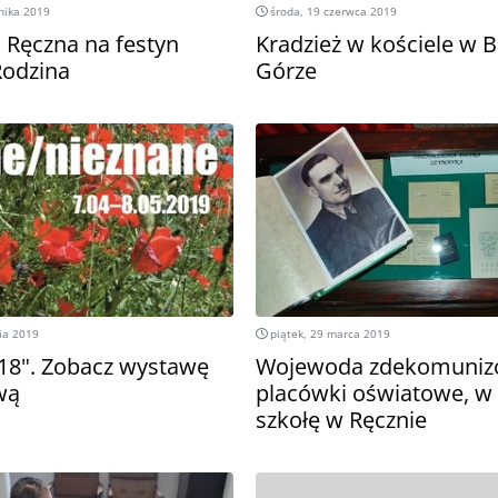
nika 2019
środa, 19 czerwca 2019
o Ręczna na festyn
Kradzież w kościele w 
Rodzina
Górze
ia 2019
piątek, 29 marca 2019
18". Zobacz wystawę
Wojewoda zdekomuniz
wą
placówki oświatowe, w
szkołę w Ręcznie