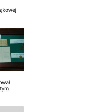
Bąkowej
ował
 tym