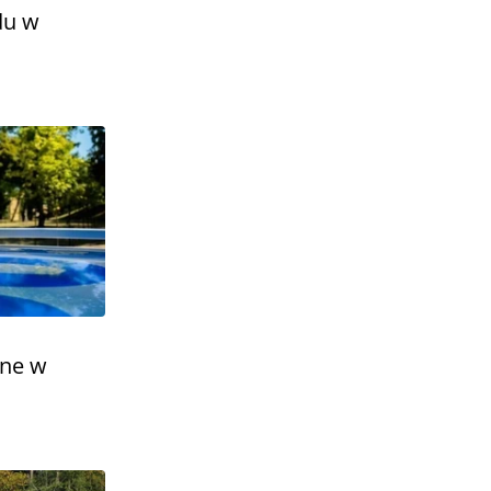
du w
one w