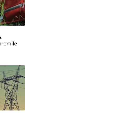
.
promile