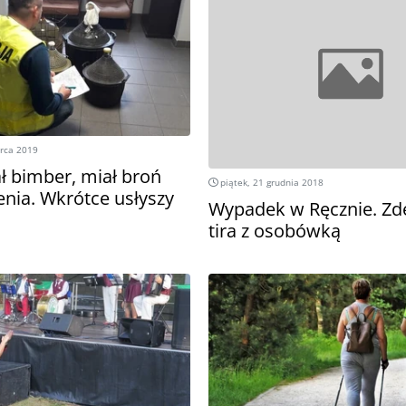
arca 2019
 bimber, miał broń
piątek, 21 grudnia 2018
enia. Wkrótce usłyszy
Wypadek w Ręcznie. Zd
tira z osobówką