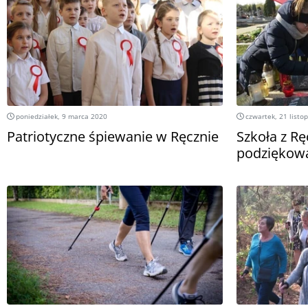
poniedziałek, 9 marca 2020
czwartek, 21 listo
Patriotyczne śpiewanie w Ręcznie
Szkoła z Rę
podziękowa