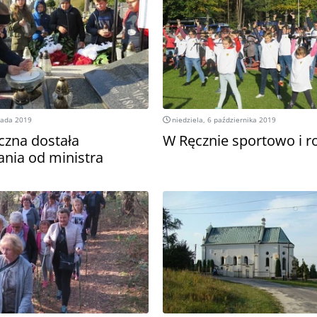
pada 2019
niedziela, 6 października 2019
czna dostała
W Ręcznie sportowo i r
nia od ministra