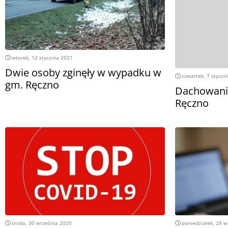
wtorek, 12 stycznia 2021
Dwie osoby zginęły w wypadku w
czwartek, 7 styczn
gm. Ręczno
Dachowani
Ręczno
środa, 30 września 2020
poniedziałek, 28 w