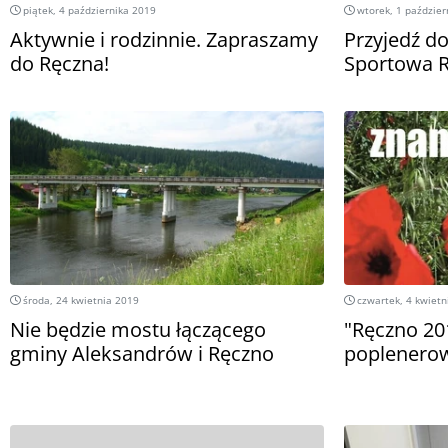
piątek, 4 października 2019
wtorek, 1 paździer
Aktywnie i rodzinnie. Zapraszamy
Przyjedź d
do Ręczna!
Sportowa 
środa, 24 kwietnia 2019
czwartek, 4 kwietn
Nie będzie mostu łączącego
"Ręczno 20
gminy Aleksandrów i Ręczno
poplenero