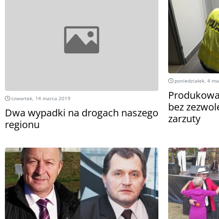
poniedziałek, 4 m
Produkował
czwartek, 14 marca 2019
bez zezwol
Dwa wypadki na drogach naszego
zarzuty
regionu