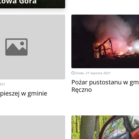
kowa Góra
środa, 27 stycznia 2021
Pożar pustostanu w gm
2021
Ręczno
 pieszej w gminie