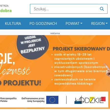
IETRZA
 dobra
KULTURA
PO GODZINACH
POWIAT
REGION
reklama