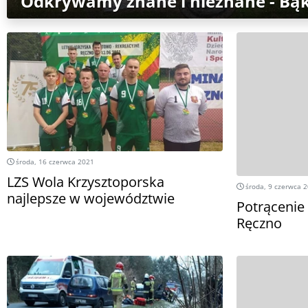
Odkrywamy znane i nieznane - Bą
środa, 16 czerwca 2021
LZS Wola Krzysztoporska
środa, 9 czerwca 
najlepsze w województwie
Potrącenie
Ręczno