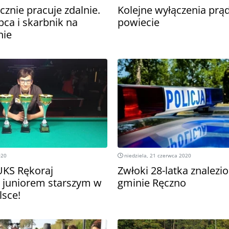
znie pracuje zdalnie.
Kolejne wyłączenia prą
pca i skarbnik na
powiecie
nie
020
niedziela, 21 czerwca 2020
KS Rękoraj
Zwłoki 28-latka znalezi
 juniorem starszym w
gminie Ręczno
lsce!