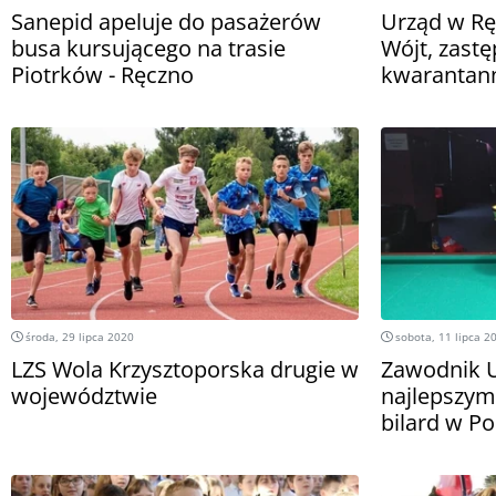
Sanepid apeluje do pasażerów
Urząd w Ręc
busa kursującego na trasie
Wójt, zastę
Piotrków - Ręczno
kwarantan
środa, 29 lipca 2020
sobota, 11 lipca 2
LZS Wola Krzysztoporska drugie w
Zawodnik U
województwie
najlepszym
bilard w Po