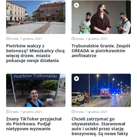
środa, 1 grudnia 2021
środa, 1 grudnia 2021
Piotrków walczy z
Trybunalskie Granie. Zespół
betonozą? Mieszkańcy chcą
OREADA w piotrkowskim
więcej drzew, miasto
amfiteatrze
pokazuje swoje działania
środa, 1 grudnia 2021
środa, 1 grudnia 2021
Znany TikToker przyjechał
Chcieli zatrzymać go
do Piotrkowa. Podjął
obywatelsko. Staranował
nietypowe wyzwanie
auto i uciekł przez stację
benzynową. Są nowe fakty