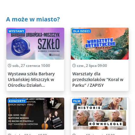
A może w miasto?
WYSTAWY
DLA DZIECI
sob., 27 czerwca 10:00
czw., 2 lipca 09:00
Wystawa szkła Barbary
Warsztaty dla
Urbańskiej-Miszczyk w
przedszkolaków "Koral w
Ośrodku Działań
Parku" / ZAPISY
Artystycznych
KONCERTY
FILM