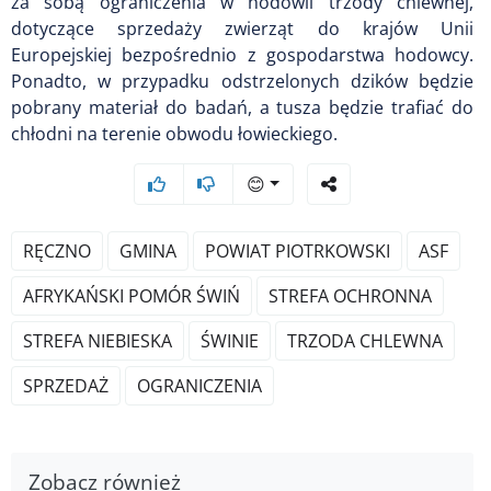
za sobą ograniczenia w hodowli trzody chlewnej,
dotyczące sprzedaży zwierząt do krajów Unii
Europejskiej bezpośrednio z gospodarstwa hodowcy.
Ponadto, w przypadku odstrzelonych dzików będzie
pobrany materiał do badań, a tusza będzie trafiać do
chłodni na terenie obwodu łowieckiego.
😊
RĘCZNO
GMINA
POWIAT PIOTRKOWSKI
ASF
AFRYKAŃSKI POMÓR ŚWIŃ
STREFA OCHRONNA
STREFA NIEBIESKA
ŚWINIE
TRZODA CHLEWNA
SPRZEDAŻ
OGRANICZENIA
Zobacz również