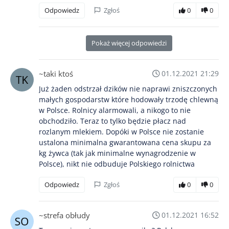
Odpowiedz
Zgłoś
0
0
Pokaż więcej odpowiedzi
~taki ktoś
01.12.2021 21:29
Już żaden odstrzał dzików nie naprawi zniszczonych
małych gospodarstw które hodowały trzodę chlewną
w Polsce. Rolnicy alarmowali, a nikogo to nie
obchodziło. Teraz to tylko będzie płacz nad
rozlanym mlekiem. Dopóki w Polsce nie zostanie
ustalona minimalna gwarantowana cena skupu za
kg żywca (tak jak minimalne wynagrodzenie w
Polsce), nikt nie odbuduje Polskiego rolnictwa
Odpowiedz
Zgłoś
0
0
~strefa obłudy
01.12.2021 16:52