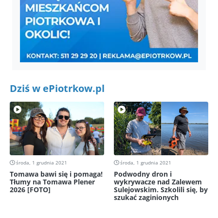
Dziś w ePiotrkow.pl
środa, 1 grudnia 2021
środa, 1 grudnia 2021
Tomawa bawi się i pomaga!
Podwodny dron i
Tłumy na Tomawa Plener
wykrywacze nad Zalewem
2026 [FOTO]
Sulejowskim. Szkolili się, by
szukać zaginionych