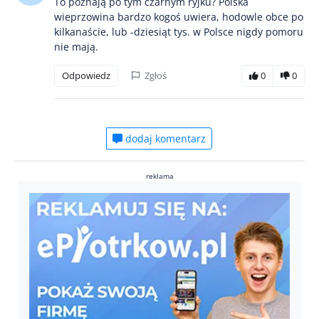
To poznają po tym czarnym ryjku? Polska
wieprzowina bardzo kogoś uwiera, hodowle obce po
kilkanaście, lub -dziesiąt tys. w Polsce nigdy pomoru
nie mają.
Odpowiedz
Zgłoś
0
0
dodaj komentarz
reklama