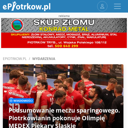
reklama
EPIOTRKOW.PL
WYDARZENIA
pt., 7 sierpnia 2026
WIADOMOŚCI
Podsumowanie meczu sparingowego.
Piotrkowianin pokonuje Olimpię
MEDEX Piekary Śląskie