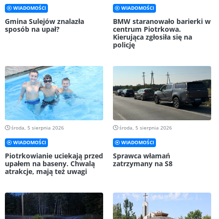
WIADOMOŚCI
WIADOMOŚCI
Gmina Sulejów znalazła
BMW staranowało barierki w
sposób na upał?
centrum Piotrkowa.
Kierująca zgłosiła się na
policję
środa, 5 sierpnia 2026
środa, 5 sierpnia 2026
WIADOMOŚCI
WIADOMOŚCI
Piotrkowianie uciekają przed
Sprawca włamań
upałem na baseny. Chwalą
zatrzymany na S8
atrakcje, mają też uwagi