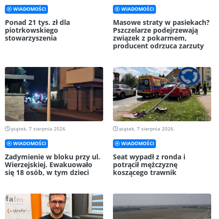
WIADOMOŚCI
WIADOMOŚCI
Ponad 21 tys. zł dla
Masowe straty w pasiekach?
piotrkowskiego
Pszczelarze podejrzewają
stowarzyszenia
związek z pokarmem,
producent odrzuca zarzuty
piątek, 7 sierpnia 2026
piątek, 7 sierpnia 2026
WIADOMOŚCI
WIADOMOŚCI
Zadymienie w bloku przy ul.
Seat wypadł z ronda i
Wierzejskiej. Ewakuowało
potrącił mężczyznę
się 18 osób, w tym dzieci
koszącego trawnik