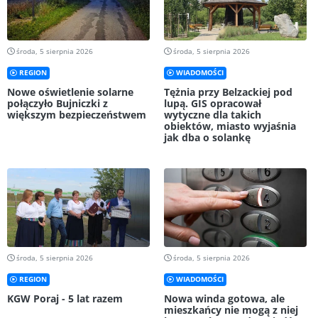
środa, 5 sierpnia 2026
środa, 5 sierpnia 2026
REGION
WIADOMOŚCI
Nowe oświetlenie solarne
Tężnia przy Belzackiej pod
połączyło Bujniczki z
lupą. GIS opracował
większym bezpieczeństwem
wytyczne dla takich
obiektów, miasto wyjaśnia
jak dba o solankę
środa, 5 sierpnia 2026
środa, 5 sierpnia 2026
REGION
WIADOMOŚCI
KGW Poraj - 5 lat razem
Nowa winda gotowa, ale
mieszkańcy nie mogą z niej