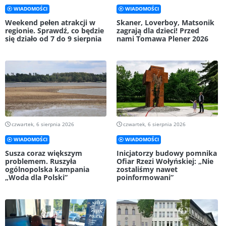
WIADOMOŚCI
WIADOMOŚCI
Weekend pełen atrakcji w
Skaner, Loverboy, Matsonik
regionie. Sprawdź, co będzie
zagrają dla dzieci! Przed
się działo od 7 do 9 sierpnia
nami Tomawa Plener 2026
czwartek, 6 sierpnia 2026
czwartek, 6 sierpnia 2026
WIADOMOŚCI
WIADOMOŚCI
Susza coraz większym
Inicjatorzy budowy pomnika
problemem. Ruszyła
Ofiar Rzezi Wołyńskiej: „Nie
ogólnopolska kampania
zostaliśmy nawet
„Woda dla Polski”
poinformowani”