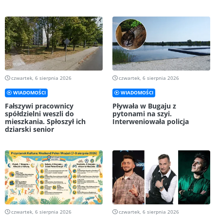
czwartek, 6 sierpnia 2026
czwartek, 6 sierpnia 2026
WIADOMOŚCI
WIADOMOŚCI
Fałszywi pracownicy
Pływała w Bugaju z
spółdzielni weszli do
pytonami na szyi.
mieszkania. Spłoszył ich
Interweniowała policja
dziarski senior
czwartek, 6 sierpnia 2026
czwartek, 6 sierpnia 2026