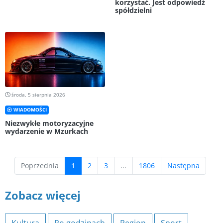
korzystać. Jest odpowiedź
spółdzielni
środa, 5 sierpnia 2026
WIADOMOŚCI
Niezwykłe motoryzacyjne
wydarzenie w Mzurkach
(current)
Poprzednia
1
2
3
...
1806
Następna
Zobacz więcej