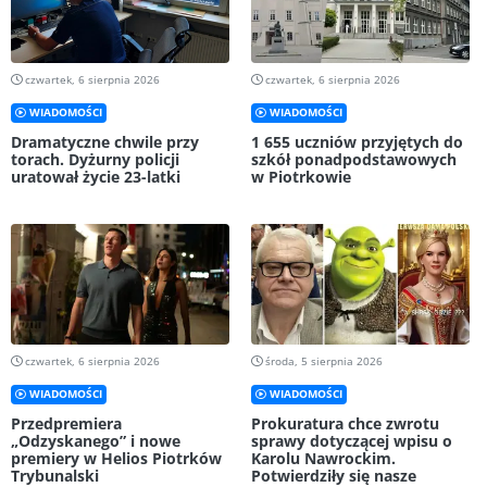
czwartek, 6 sierpnia 2026
czwartek, 6 sierpnia 2026
WIADOMOŚCI
WIADOMOŚCI
Dramatyczne chwile przy
1 655 uczniów przyjętych do
torach. Dyżurny policji
szkół ponadpodstawowych
uratował życie 23-latki
w Piotrkowie
czwartek, 6 sierpnia 2026
środa, 5 sierpnia 2026
WIADOMOŚCI
WIADOMOŚCI
Przedpremiera
Prokuratura chce zwrotu
„Odzyskanego” i nowe
sprawy dotyczącej wpisu o
premiery w Helios Piotrków
Karolu Nawrockim.
Trybunalski
Potwierdziły się nasze