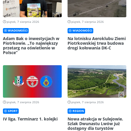
piątek, 7 sierpnia 2026
piątek, 7 sierpnia 2026
WIADOMOŚCI
WIADOMOŚCI
Adam Bak o inwestycjach w
Na lotnisku Aeroklubu Ziemi
Piotrkowie. „To największy
Piotrkowskiej trwa budowa
przetarg na oświetlenie w
drogi kołowania DK-C
Polsce”
piątek, 7 sierpnia 2026
piątek, 7 sierpnia 2026
SPORT
REGION
IV liga. Terminarz 1. kolejki
Nowa atrakcja w Sulejowie.
Szlak Dwunastu Lwów już
dostępny dla turystów