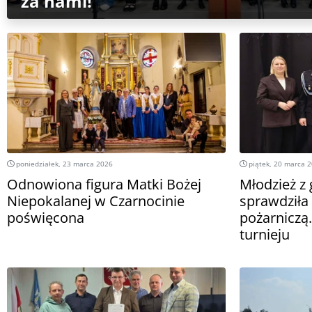
za nami!
poniedziałek, 23 marca 2026
piątek, 20 marca 
Odnowiona figura Matki Bożej
Młodzież z
Niepokalanej w Czarnocinie
sprawdziła
poświęcona
pożarniczą
turnieju