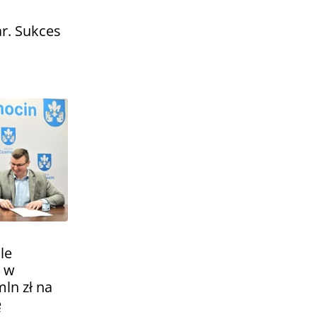
ar. Sukces
le
m w
ln zł na
ę