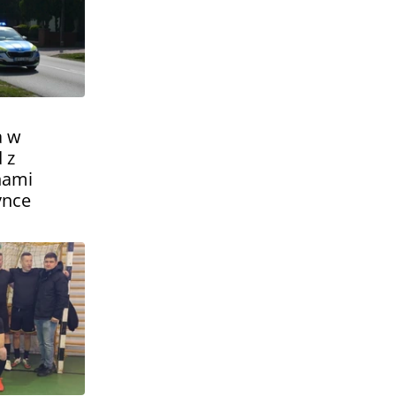
a w
 z
nami
ynce