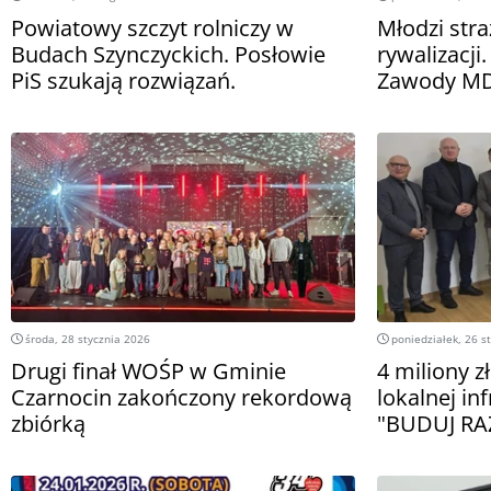
Powiatowy szczyt rolniczy w
Młodzi str
Budach Szynczyckich. Posłowie
rywalizacji
PiS szukają rozwiązań.
Zawody MD
środa, 28 stycznia 2026
poniedziałek, 26 s
Drugi finał WOŚP w Gminie
4 miliony z
Czarnocin zakończony rekordową
lokalnej in
zbiórką
"BUDUJ RA