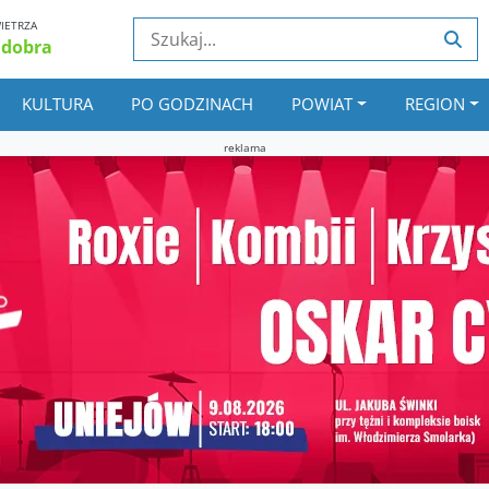
IETRZA
 dobra
KULTURA
PO GODZINACH
POWIAT
REGION
reklama