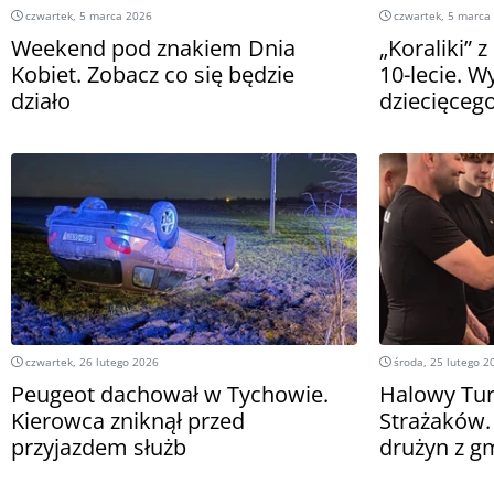
czwartek, 5 marca 2026
czwartek, 5 marca
Weekend pod znakiem Dnia
„Koraliki” 
Kobiet. Zobacz co się będzie
10-lecie. W
działo
dziecięceg
czwartek, 26 lutego 2026
środa, 25 lutego 2
Peugeot dachował w Tychowie.
Halowy Turn
Kierowca zniknął przed
Strażaków.
przyjazdem służb
drużyn z g