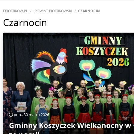
EPIOTRKOW.PL
POWIAT PIOTRKOWSKI
CZARNOCIN
Czarnocin
pon., 30 marca 2026
Gminny Koszyczek Wielkanocny w C