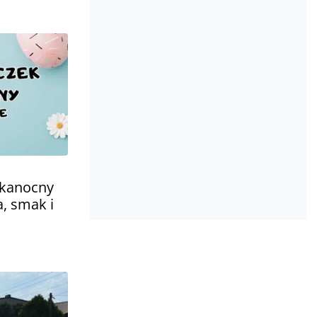
lkanocny
a, smak i