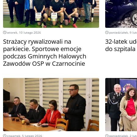
wtorek, 10 lutego 2026
poniedziałek, 9 lu
Strażacy rywalizowali na
32-latek ud
parkiecie. Sportowe emocje
do szpitala
podczas Gminnych Halowych
Zawodów OSP w Czarnocinie
czwartek, 5 lutego 2026
poniedziałek, 2 lu