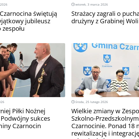
 2026
wtorek, 3 marca 2026
z Czarnocina świętują
Strażacy zagrali o puch
yjątkowy jubileusz
drużyny z Grabinej Woli
o zespołu
026
środa, 25 lutego 2026
iej Piłki Nożnej
Wielkie zmiany w Zespo
 Podwójny sukces
Szkolno-Przedszkolny
miny Czarnocin
Czarnocinie. Ponad 18 m
rewitalizację i integracj