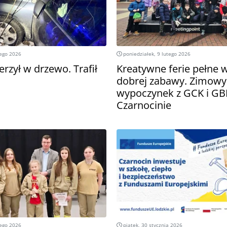
tego 2026
poniedziałek, 9 lutego 2026
erzył w drzewo. Trafił
Kreatywne ferie pełne w
dobrej zabawy. Zimowy
wypoczynek z GCK i GB
Czarnocinie
tego 2026
piątek, 30 stycznia 2026