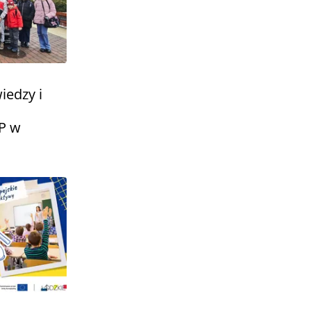
iedzy i
P w