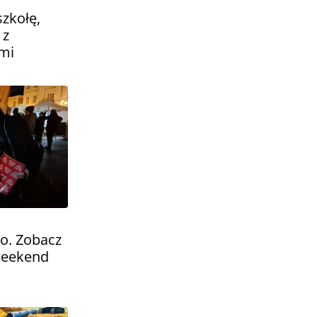
szkołę,
 z
mi
ko. Zobacz
 weekend