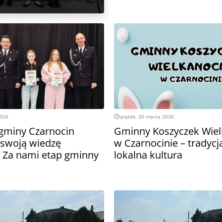
2026
piątek, 20 marca 2026
 gminy Czarnocin
Gminny Koszyczek Wie
 swoją wiedzę
w Czarnocinie – tradycj
. Za nami etap gminny
lokalna kultura