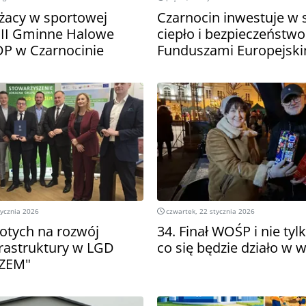
ażacy w sportowej
Czarnocin inwestuje w 
. II Gminne Halowe
ciepło i bezpieczeństwo
P w Czarnocinie
Funduszami Europejski
tycznia 2026
czwartek, 22 stycznia 2026
łotych na rozwój
34. Finał WOŚP i nie tyl
frastruktury w LGD
co się będzie działo w
ZEM"