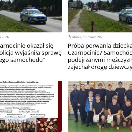
a 2026
wtorek, 10 marca 2026
arnocinie okazał się
Próba porwania dzieck
olicja wyjaśniła sprawę
Czarnocinie? Samochód
nego samochodu”
podejrzanymi mężczyz
zajechał drogę dziewcz