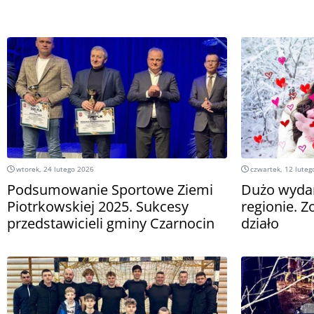
wtorek, 24 lutego 2026
czwartek, 12 luteg
Podsumowanie Sportowe Ziemi
Dużo wyda
Piotrkowskiej 2025. Sukcesy
regionie. Z
przedstawicieli gminy Czarnocin
działo