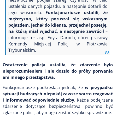
niezwłocznie podjęli szereg czynności w celu
ustalenia danych pojazdu, a następnie dotarli do
jego właściciela.
Funkcjonariusze ustalili, że
mężczyzna, który poruszał się wskazanym
pojazdem, jechał do klienta, przejechał posesję,
na którą miał wjechać, a następnie zawrócił
–
informuje mł. asp. Edyta Daroch, oficer prasowy
Komendy Miejskiej Policji w Piotrkowie
Trybunalskim.
Ostatecznie policja ustaliła, że zdarzenie było
nieporozumieniem i nie doszło do próby porwania
ani innego przestępstwa.
Funkcjonariusze podkreślają jednak, że
w przypadku
sytuacji budzących niepokój zawsze warto reagować
i informować odpowiednie służby
. Każde podejrzane
zdarzenie dotyczące bezpieczeństwa, powinno być
zgłaszane policji, aby mogło zostać szybko sprawdzone.