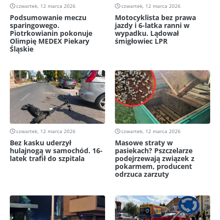
czwartek, 12 marca 2026
czwartek, 12 marca 2026
Podsumowanie meczu
Motocyklista bez prawa
sparingowego.
jazdy i 6-latka ranni w
Piotrkowianin pokonuje
wypadku. Lądował
Olimpię MEDEX Piekary
śmigłowiec LPR
Śląskie
czwartek, 12 marca 2026
czwartek, 12 marca 2026
Bez kasku uderzył
Masowe straty w
hulajnogą w samochód. 16-
pasiekach? Pszczelarze
latek trafił do szpitala
podejrzewają związek z
pokarmem, producent
odrzuca zarzuty