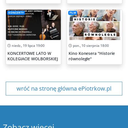
Artystycznych
KONCERTY
FILM
niedz., 19 lipca 19:00
pon., 10 sierpnia 18:00
KONCERTOWE LATO W
Kino Konesera "Historie
KOLEGIACIE WOLBORSKIEJ
równoległe"
wróć na stronę główna ePiotrkow.pl
Zobacz więcej