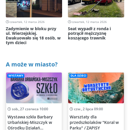
czwartek, 12 marca 2026
czwartek, 12 marca 2026
Zadymienie w bloku przy
Seat wypadł z ronda i
ul. Wierzejskiej.
potrącił mężczyznę
Ewakuowało się 18 osób, w
koszącego trawnik
tym dzieci
A może w miasto?
WYSTAWY
DLA DZIECI
sob., 27 czerwca 10:00
czw., 2 lipca 09:00
Wystawa szkła Barbary
Warsztaty dla
Urbańskiej-Miszczyk w
przedszkolaków "Koral w
Ośrodku Działań
Parku" / ZAPISY