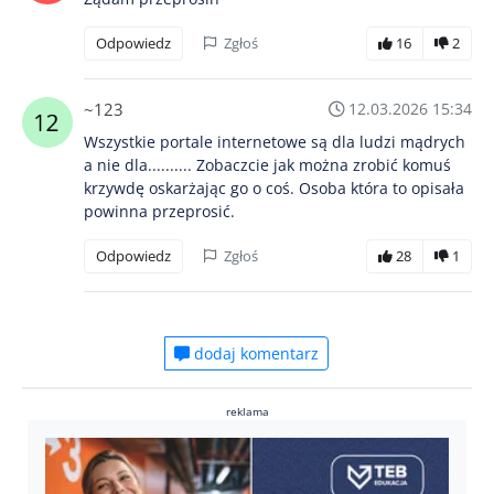
Odpowiedz
Zgłoś
16
2
~123
12.03.2026 15:34
Wszystkie portale internetowe są dla ludzi mądrych
a nie dla.......... Zobaczcie jak można zrobić komuś
krzywdę oskarżając go o coś. Osoba która to opisała
powinna przeprosić.
Odpowiedz
Zgłoś
28
1
dodaj komentarz
reklama