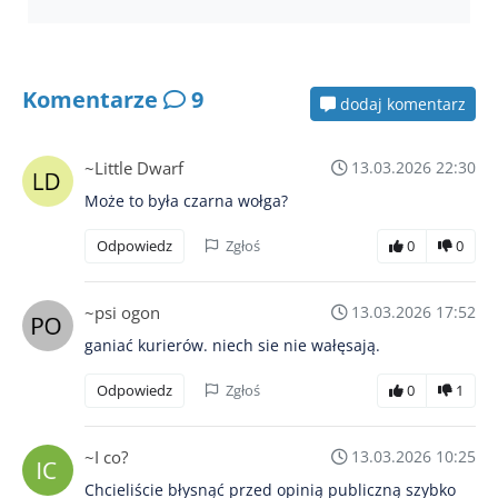
Komentarze
9
dodaj komentarz
~Little Dwarf
13.03.2026 22:30
Może to była czarna wołga?
Odpowiedz
Zgłoś
0
0
~psi ogon
13.03.2026 17:52
ganiać kurierów. niech sie nie wałęsają.
Odpowiedz
Zgłoś
0
1
~I co?
13.03.2026 10:25
Chcieliście błysnąć przed opinią publiczną szybko