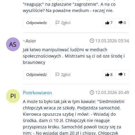
"reagując" na zgłaszane "zagrożenie". A na co
wyszliście? Na poważne medium - raczej nie.
Odpowiedz
Zgłoś
7
0
~Asior
13.03.2026 03:54
Jak łatwo manipulować ludźmi w mediach
społecznościowych . Mistrzami są ci od oze środę i
braunowcy
Odpowiedz
Zgłoś
8
1
Piotrkowianin
12.03.2026 20:49
A może to było tak jak w tym kawale: "Siedmioletni
chłopczyk wraca ze szkoły. Podjeżdża samochód.
Kierowca opuszcza szybę i mówi: - Wsiadaj do
środka, dam ci 10 zł. Chłopczyk nie reaguje
przyspiesza kroku. Samochód powoli toczy się za
nim: - No wsiadaj dam 20 zł i chipsy. Chłopczyk