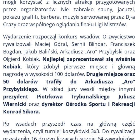
mogli korzystać z licznych atrakcji przygotowanych
przez organizatorów. Nie zabrakło sauny, jacuzzi,
pokazu graffiti, barbera, muzyki serwowanej przez DJ-a
Crazy oraz wspólnego oglądania finału Ligi Mistrzów.
Wydarzenie rozpoczął konkurs wsadów. O zwycięstwo
rywalizowali Maciej Góral, Serhii Blindar, Franciszek
Bogdan, Jakub Baliński, Arkadiusz „Aro” Przybylski oraz
Olgierd Kobiak.
Najlepiej zaprezentował się właśnie
Kobiak
, który zdobył pierwsze miejsce i główną
nagrodę w wysokości 100 dolarów.
Drugie miejsce oraz
50 dolarów trafiły do Arkadiusza „Aro”
Przybylskiego.
W skład jury weszli między innymi
prezydent Piotrkowa Trybunalskiego Juliusz
Wiernicki
oraz
dyrektor Ośrodka Sportu i Rekreacji
Konrad Sikora.
Po wsadach przyszedł czas na główną część
wydarzenia, czyli turniej koszykówki 3x3. Do rywalizacji
przystąpiło 16 drużyn liczących łącznie 64 zawodników.