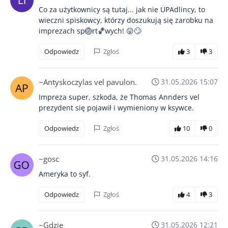
Co za użytkownicy są tutaj... jak nie UPAdlincy, to
wieczni spiskowcy, którzy doszukują się zarobku na
imprezach sp🏐rt🏀wych! 😛🙄
Odpowiedz
Zgłoś
3
3
~Antyskoczylas vel pavulon.
31.05.2026 15:07
Impreza super, szkoda, że Thomas Annders vel
prezydent się pojawił i wymieniony w ksywce.
Odpowiedz
Zgłoś
10
0
~gosc
31.05.2026 14:16
Ameryka to syf.
Odpowiedz
Zgłoś
4
3
~Gdzie
31.05.2026 12:21