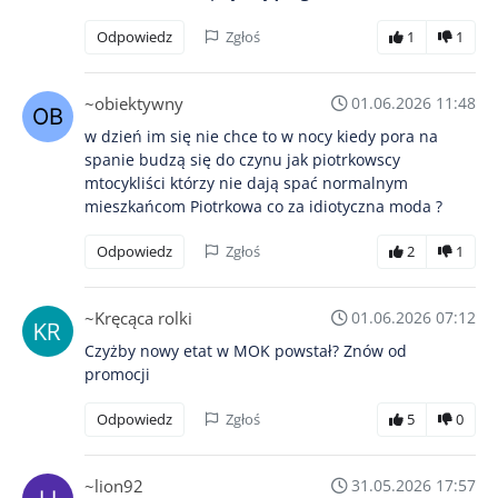
Odpowiedz
Zgłoś
1
1
~obiektywny
01.06.2026 11:48
w dzień im się nie chce to w nocy kiedy pora na
spanie budzą się do czynu jak piotrkowscy
mtocykliści którzy nie dają spać normalnym
mieszkańcom Piotrkowa co za idiotyczna moda ?
Odpowiedz
Zgłoś
2
1
~Kręcąca rolki
01.06.2026 07:12
Czyżby nowy etat w MOK powstał? Znów od
promocji
Odpowiedz
Zgłoś
5
0
~lion92
31.05.2026 17:57