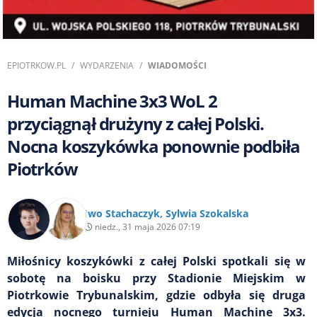
EPIOTRKOW.PL
WYDARZENIA
WIADOMOŚCI
Human Machine 3x3 WoL 2
przyciągnął drużyny z całej Polski.
Nocna koszykówka ponownie podbiła
Piotrków
Iwo Stachaczyk
,
Sylwia Szokalska
niedz., 31 maja 2026 07:19
Miłośnicy koszykówki z całej Polski spotkali się w
sobotę na boisku przy Stadionie Miejskim w
Piotrkowie Trybunalskim, gdzie odbyła się druga
edycja nocnego turnieju Human Machine 3x3.