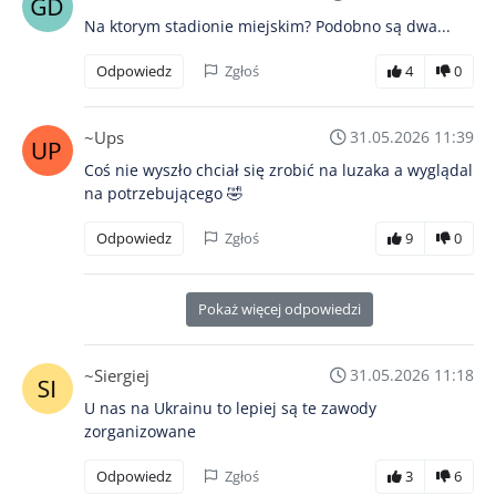
Na ktorym stadionie miejskim? Podobno są dwa...
Odpowiedz
Zgłoś
4
0
~Ups
31.05.2026 11:39
Coś nie wyszło chciał się zrobić na luzaka a wyglądal
na potrzebującego 🤣
Odpowiedz
Zgłoś
9
0
Pokaż więcej odpowiedzi
~Siergiej
31.05.2026 11:18
U nas na Ukrainu to lepiej są te zawody
zorganizowane
Odpowiedz
Zgłoś
3
6