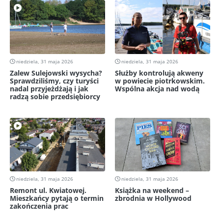
niedziela, 31 maja 2026
niedziela, 31 maja 2026
Zalew Sulejowski wysycha?
Służby kontrolują akweny
Sprawdziliśmy, czy turyści
w powiecie piotrkowskim.
nadal przyjeżdżają i jak
Wspólna akcja nad wodą
radzą sobie przedsiębiorcy
niedziela, 31 maja 2026
niedziela, 31 maja 2026
Remont ul. Kwiatowej.
Książka na weekend –
Mieszkańcy pytają o termin
zbrodnia w Hollywood
zakończenia prac