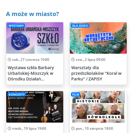
A może w miasto?
WYSTAWY
DLA DZIECI
sob., 27 czerwca 10:00
czw., 2 lipca 09:00
Wystawa szkła Barbary
Warsztaty dla
Urbańskiej-Miszczyk w
przedszkolaków "Koral w
Ośrodku Działań
Parku" / ZAPISY
Artystycznych
KONCERTY
FILM
niedz., 19 lipca 19:00
pon., 10 sierpnia 18:00