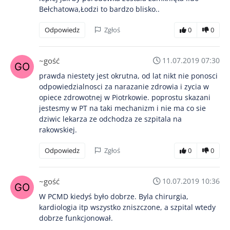
Bełchatowa,Łodzi to bardzo blisko..
Odpowiedz
Zgłoś
0
0
~gość
11.07.2019 07:30
prawda niestety jest okrutna, od lat nikt nie ponosci
odpowiedzialnosci za narazanie zdrowia i zycia w
opiece zdrowotnej w Piotrkowie. poprostu skazani
jestesmy w PT na taki mechanizm i nie ma co sie
dziwic lekarza ze odchodza ze szpitala na
rakowskiej.
Odpowiedz
Zgłoś
0
0
~gość
10.07.2019 10:36
W PCMD kiedyś było dobrze. Byla chirurgia,
kardiologia itp wszystko zniszczone, a szpital wtedy
dobrze funkcjonował.