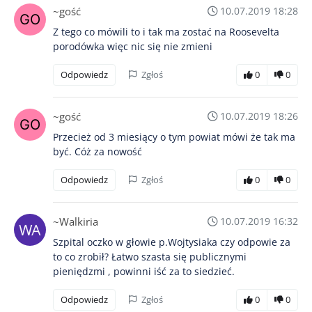
~gość
10.07.2019 18:28
Z tego co mówili to i tak ma zostać na Roosevelta
porodówka więc nic się nie zmieni
Odpowiedz
Zgłoś
0
0
~gość
10.07.2019 18:26
Przecież od 3 miesiący o tym powiat mówi że tak ma
być. Cóż za nowość
Odpowiedz
Zgłoś
0
0
~Walkiria
10.07.2019 16:32
Szpital oczko w głowie p.Wojtysiaka czy odpowie za
to co zrobił? Łatwo szasta się publicznymi
pieniędzmi , powinni iść za to siedzieć.
Odpowiedz
Zgłoś
0
0