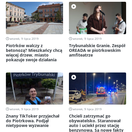
wtorek, 9 lipca 2019
wtorek, 9 lipca 2019
Piotrków walczy z
Trybunalskie Granie. Zespół
betonozą? Mieszkańcy chcą
OREADA w piotrkowskim
więcej drzew, miasto
amfiteatrze
pokazuje swoje działania
wtorek, 9 lipca 2019
wtorek, 9 lipca 2019
Znany TikToker przyjechał
Chcieli zatrzymać go
do Piotrkowa. Podjął
obywatelsko. Staranował
nietypowe wyzwanie
auto i uciekł przez stację
benzynową. Są nowe fakty