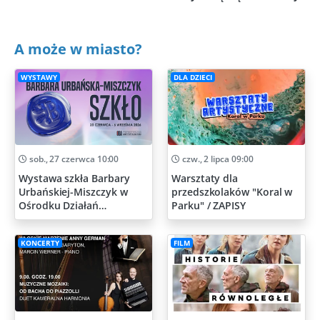
A może w miasto?
WYSTAWY
DLA DZIECI
sob., 27 czerwca 10:00
czw., 2 lipca 09:00
Wystawa szkła Barbary
Warsztaty dla
Urbańskiej-Miszczyk w
przedszkolaków "Koral w
Ośrodku Działań
Parku" / ZAPISY
Artystycznych
KONCERTY
FILM