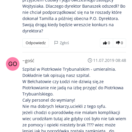
Wojtysiaka. Dlaczego dyrektor Banaszek odszedł? Bo
nie chciał podporządkować się na te roszady które
dokonał Tamilla a później obecna P.O. Dyrektora.
Swoją drogą kiedy będzie wreszcie konkurs na
dyrektora?
Odpowiedz
Zgłoś
0
0
~gość
11.07.2019 08:48
Szpital w Piotrkowie Trybunalskim - umieralnia.
Dokładnie tak opisują nasz szpital.
W Bełchatowie czy Łodzi nie dziwią się,ze
Piotrkowianie nie jadą na izbę przyjęć do Piotrkowa
Trybuanlskiego.
Cały personel do wymiany!
Nie ma dobrych lekarzy,uciekli z tego syfu.
Jeżeli chodzi o porodówkę-nie miałam komplikacji
wiec urodziłam tutaj ale gdyby coś było nie tak wiem
ze pomocy i opieki niestety brak ???? wiec może
lepiej jak by porodówka została zamknięta ..do