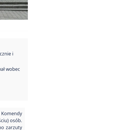
znie i
wał wobec
ze Komendy
ciu) osób.
no zarzuty