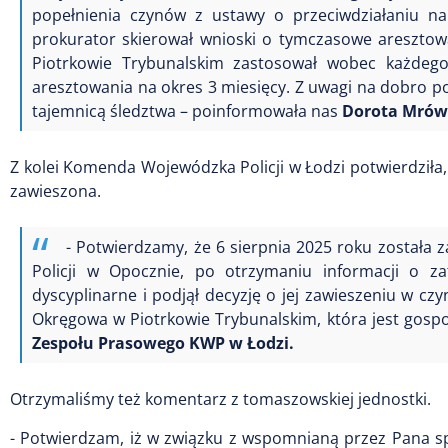
popełnienia czynów z ustawy o przeciwdziałaniu n
prokurator skierował wnioski o tymczasowe aresztow
Piotrkowie Trybunalskim zastosował wobec każdeg
aresztowania na okres 3 miesięcy. Z uwagi na dobro p
tajemnicą śledztwa – poinformowała nas
Dorota Mrówc
Z kolei Komenda Wojewódzka Policji w Łodzi potwierdziła,
zawieszona.
- Potwierdzamy, że 6 sierpnia 2025 roku został
Policji w Opocznie, po otrzymaniu informacji o za
dyscyplinarne i podjął decyzję o jej zawieszeniu w c
Okręgowa w Piotrkowie Trybunalskim, która jest gos
Zespołu Prasowego KWP w Łodzi.
Otrzymaliśmy też komentarz z tomaszowskiej jednostki.
- Potwierdzam, iż w związku z wspomnianą przez Pana sp