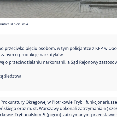
Autor: Filip Zieliński
o przeciwko pięciu osobom, w tym policjantce z KPP w Opoc
ejrzanym o produkcję narkotyków.
ą o przeciwdziałaniu narkomanii, a Sąd Rejonowy zastoso
cą śledztwa.
ie Prokuratury Okręgowej w Piotrkowie Tryb., funkcjonarius
yńskiego oraz m. st. Warszawy dokonali zatrzymania 6 ( sześ
kowie Trybunalskim 5 (pięciu) zatrzymanym przedstawio