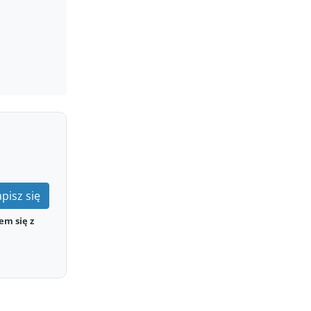
pisz się
em się z