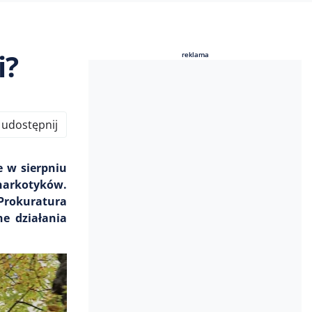
i?
reklama
reklama
udostępnij
 w sierpniu
 narkotyków.
 Prokuratura
e działania