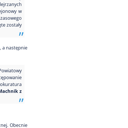
ejrzanych
Rejonowy w
czasowego
te zostały
, a następnie
 Powiatowy
tępowanie
rokuratura
Machnik z
znej.
Obecnie