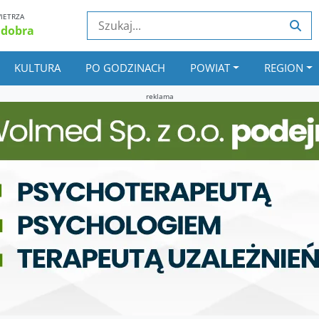
IETRZA
 dobra
KULTURA
PO GODZINACH
POWIAT
REGION
reklama