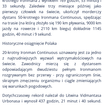
krotnego Ironmana z wynikiem 169 godzin, 53 minuty i
33 sekundy. Zaledwie trzy miesiące później jako
pierwszy człowiek na świecie, ukończył morderczy
dystans 50-krotnego Ironmana Continuous, spędzając
na trasie (na którą złożyło się 190 km pływania, 9000 km
jazdy na rowerze i 2110 km biegu) dokładnie 1145
godzin, 40 minut i 9 sekund.
Historyczne osiągnięcie Polaka
20-krotny Ironman Continuous uznawany jest za jedno
z najtrudniejszych wyzwań wytrzymałościowych na
świecie. Zawodnicy mierzą się z dystansem
odpowiadającym dwudziestu pełnym Ironmanom
rozgrywanym bez przerwy - przy ograniczonym śnie,
skrajnym zmęczeniu organizmu i ciągle zmieniających
się warunkach pogodowych.
Dotychczasowy rekord należał do Litwina Vidmantasa
Urbonasa i wynosił 437 godzin, 21 minut i 40 sekund.