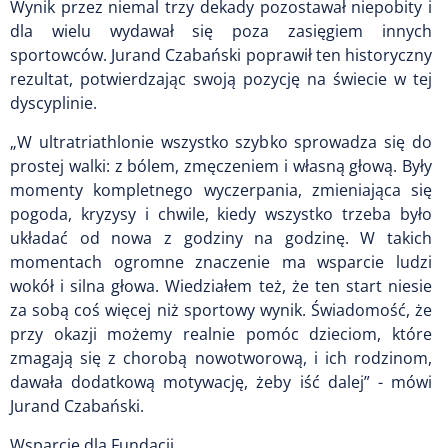
Wynik przez niemal trzy dekady pozostawał niepobity i
dla wielu wydawał się poza zasięgiem innych
sportowców. Jurand Czabański poprawił ten historyczny
rezultat, potwierdzając swoją pozycję na świecie w tej
dyscyplinie.
„W ultratriathlonie wszystko szybko sprowadza się do
prostej walki: z bólem, zmęczeniem i własną głową. Były
momenty kompletnego wyczerpania, zmieniająca się
pogoda, kryzysy i chwile, kiedy wszystko trzeba było
układać od nowa z godziny na godzinę. W takich
momentach ogromne znaczenie ma wsparcie ludzi
wokół i silna głowa. Wiedziałem też, że ten start niesie
za sobą coś więcej niż sportowy wynik. Świadomość, że
przy okazji możemy realnie pomóc dzieciom, które
zmagają się z chorobą nowotworową, i ich rodzinom,
dawała dodatkową motywację, żeby iść dalej” - mówi
Jurand Czabański.
Wsparcie dla Fundacji