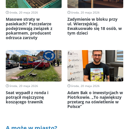
środa, 20 maja 2026
środa, 20 maja 2026
Masowe straty w
Zadymienie w bloku przy
pasiekach? Pszczelarze
ul. Wierzejskiej.
podejrzewają związek z
Ewakuowało się 18 osób, w
pokarmem, producent
tym dzieci
odrzuca zarzuty
środa, 20 maja 2026
środa, 20 maja 2026
Seat wypadł z ronda i
Adam Bak o inwestycjach w
potrącił mężczyznę
Piotrkowie. „To największy
koszącego trawnik
przetarg na oświetlenie w
Polsce”
A może w miasto?