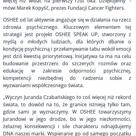
więcej niż widać na pierwszy rzut oka. Dziękujemy” -
mówi Marek Kopyść, prezes Fundacji Cancer Fighters.
OSHEE od lat aktywnie angażuje się w działania na rzecz
zdrowia psychicznego. Kluczowym elementem tej
strategii jest projekt OSHEE SPEAK UP, stworzony z
myślą o młodych ludziach, dla których dbanie o
kondycję psychiczną i przełamywanie tabu wokół emocji
jest dziś kwestią priorytetową. Inicjatywa ta ma na celu
budowanie przestrzeni do szczerych rozmów oraz
edukację w zakresie odporności psychicznej,
kompetencji niezbędnej do radzenia sobie z
wyzwaniami współczesnego świata.
„Wyczyn Juranda Czabańskiego to coś więcej niż rekord
świata, to dowód na to, że granice istnieją tylko tam,
gdzie sami je wyznaczymy. W OSHEE towarzyszymy
Jurandowi w jego drodze, bo w jego niezłomności,
żelaznej konsekwencji i sile charakteru odnajdujemy
DNA naszej marki. Wspieranie go od samego początku