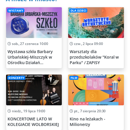
WYSTAWY
DLA DZIECI
sob., 27 czerwca 10:00
czw., 2 lipca 09:00
Wystawa szkła Barbary
Warsztaty dla
Urbańskiej-Miszczyk w
przedszkolaków "Koral w
Ośrodku Działań
Parku" / ZAPISY
Artystycznych
KONCERTY
FILM
niedz., 19 lipca 19:00
pt., 7 sierpnia 20:30
KONCERTOWE LATO W
Kino na leżakach -
KOLEGIACIE WOLBORSKIEJ
Milionerzy