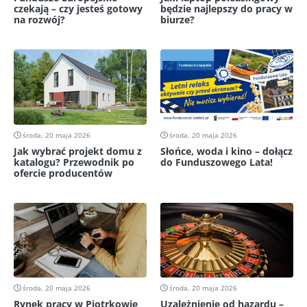
czekają – czy jesteś gotowy
będzie najlepszy do pracy w
na rozwój?
biurze?
środa, 20 maja 2026
środa, 20 maja 2026
Jak wybrać projekt domu z
Słońce, woda i kino – dołącz
katalogu? Przewodnik po
do Funduszowego Lata!
ofercie producentów
środa, 20 maja 2026
środa, 20 maja 2026
Rynek pracy w Piotrkowie
Uzależnienie od hazardu –