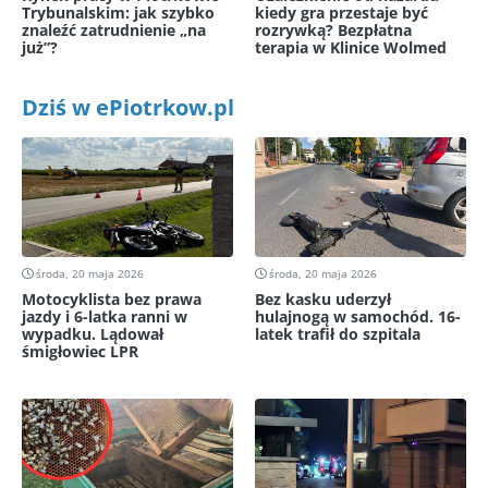
Trybunalskim: jak szybko
kiedy gra przestaje być
znaleźć zatrudnienie „na
rozrywką? Bezpłatna
już”?
terapia w Klinice Wolmed
Dziś w ePiotrkow.pl
środa, 20 maja 2026
środa, 20 maja 2026
Motocyklista bez prawa
Bez kasku uderzył
jazdy i 6-latka ranni w
hulajnogą w samochód. 16-
wypadku. Lądował
latek trafił do szpitala
śmigłowiec LPR