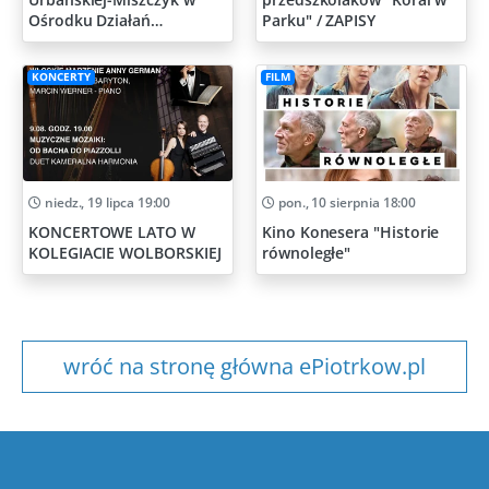
Ośrodku Działań
Parku" / ZAPISY
Artystycznych
KONCERTY
FILM
niedz., 19 lipca 19:00
pon., 10 sierpnia 18:00
KONCERTOWE LATO W
Kino Konesera "Historie
KOLEGIACIE WOLBORSKIEJ
równoległe"
wróć na stronę główna ePiotrkow.pl