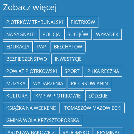
Zobacz więcej
PIOTRKÓW TRYBUNALSKI
PIOTRKÓW
NA SYGNALE
POLICJA
SULEJÓW
WYPADEK
EDUKACJA
PAP
BEŁCHATÓW
BEZPIECZEŃSTWO
INWESTYCJE
POWIAT PIOTRKOWSKI
SPORT
PIŁKA RĘCZNA
MUZYKA
WYDARZENIA
PIOTRKOWIANIN
KULTURA
KMP W PIOTRKOWIE
ŁÓDZKIE
KSIĄŻKA NA WEEKEND
TOMASZÓW MAZOWIECKI
GMINA WOLA KRZYSZTOPORSKA
JAROSŁAW BĄKOWICZ
RADOMSKO
KRYMINAŁ