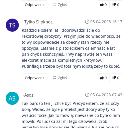
Odpowiedz
Zgłoś
0
0
~Tylko Slipknot.
05.04.2023 16:17
Rządzicie osiem lat i doprowadziliście do
rekordowej drożyzny. Przyjmijcie do wiadomości, że
to wy odpowiadacie za obecny stan rzeczy nie
opozycja. Latanie z pistolecikiem osiemnaście lat
pan chyba skończyłeś..? Wy naprawdę ten wasz
elektorat macie za kompletnych kretynów.
Putinflacja trzeba być totalnym idiotą żeby to kupić.
Odpowiedz
Zgłoś
0
0
~Asdz
05.04.2023 07:43
Tak bardzo ten J. chce być Prezydentem, że aż oczy
bolą. Widać, że byle pretekst jest dobry aby tylko
wrzucić focie. Jak to mówią: nieważne co byle o nim
mówili. Po ludzku żal mi tego człowieka, zrobi
wszystko byle dorwać się do władzy. Już się boję co