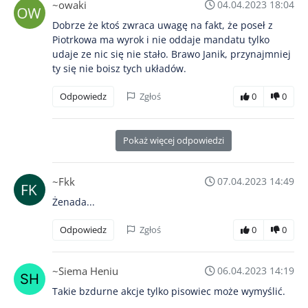
~owaki
04.04.2023 18:04
Dobrze że ktoś zwraca uwagę na fakt, że poseł z
Piotrkowa ma wyrok i nie oddaje mandatu tylko
udaje ze nic się nie stało. Brawo Janik, przynajmniej
ty się nie boisz tych układów.
Odpowiedz
Zgłoś
0
0
Pokaż więcej odpowiedzi
~Fkk
07.04.2023 14:49
Żenada...
Odpowiedz
Zgłoś
0
0
~Siema Heniu
06.04.2023 14:19
Takie bzdurne akcje tylko pisowiec może wymyślić.