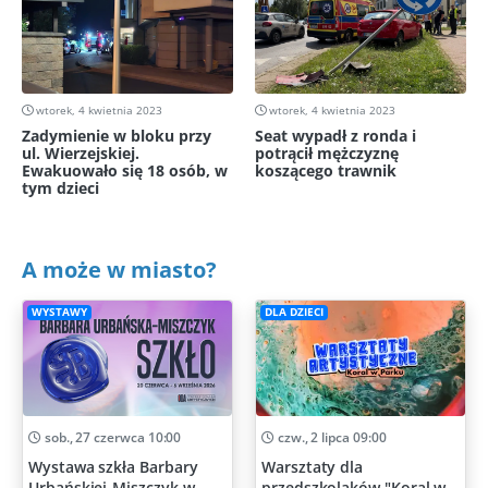
wtorek, 4 kwietnia 2023
wtorek, 4 kwietnia 2023
Zadymienie w bloku przy
Seat wypadł z ronda i
ul. Wierzejskiej.
potrącił mężczyznę
Ewakuowało się 18 osób, w
koszącego trawnik
tym dzieci
A może w miasto?
WYSTAWY
DLA DZIECI
sob., 27 czerwca 10:00
czw., 2 lipca 09:00
Wystawa szkła Barbary
Warsztaty dla
Urbańskiej-Miszczyk w
przedszkolaków "Koral w