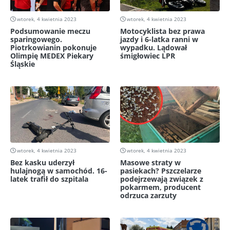
wtorek, 4 kwietnia 2023
wtorek, 4 kwietnia 2023
Podsumowanie meczu
Motocyklista bez prawa
sparingowego.
jazdy i 6-latka ranni w
Piotrkowianin pokonuje
wypadku. Lądował
Olimpię MEDEX Piekary
śmigłowiec LPR
Śląskie
wtorek, 4 kwietnia 2023
wtorek, 4 kwietnia 2023
Bez kasku uderzył
Masowe straty w
hulajnogą w samochód. 16-
pasiekach? Pszczelarze
latek trafił do szpitala
podejrzewają związek z
pokarmem, producent
odrzuca zarzuty