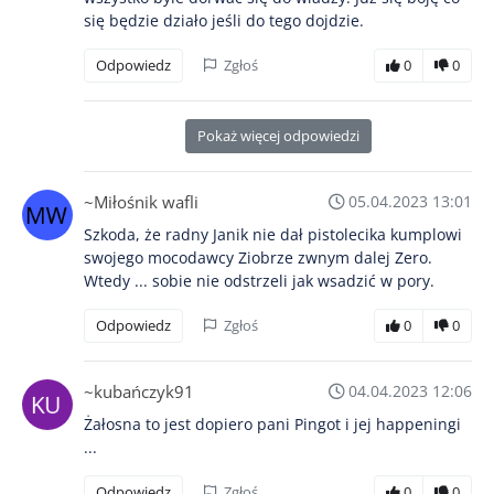
się będzie działo jeśli do tego dojdzie.
Odpowiedz
Zgłoś
0
0
Pokaż więcej odpowiedzi
~Miłośnik wafli
05.04.2023 13:01
Szkoda, że radny Janik nie dał pistolecika kumplowi
swojego mocodawcy Ziobrze zwnym dalej Zero.
Wtedy ... sobie nie odstrzeli jak wsadzić w pory.
Odpowiedz
Zgłoś
0
0
~kubańczyk91
04.04.2023 12:06
Żałosna to jest dopiero pani Pingot i jej happeningi
...
Odpowiedz
Zgłoś
0
0