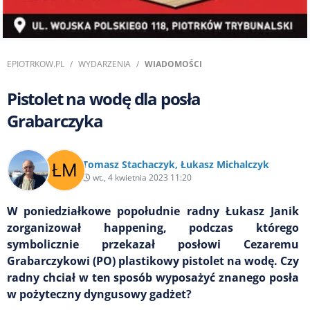
EPIOTRKOW.PL
WYDARZENIA
WIADOMOŚCI
Pistolet na wodę dla posła
Grabarczyka
Tomasz Stachaczyk
,
Łukasz Michalczyk
wt., 4 kwietnia 2023 11:20
W poniedziałkowe popołudnie radny Łukasz Janik
zorganizował happening, podczas którego
symbolicznie przekazał posłowi Cezaremu
Grabarczykowi (PO) plastikowy pistolet na wodę. Czy
radny chciał w ten sposób wyposażyć znanego posła
w pożyteczny dyngusowy gadżet?