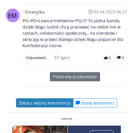
~Emerytka
05.04.2023 06:21
PiS=PO=Lewica=Hołownia=PSL!!!! To jedna banda,
dzięki Bogu ludzie chcą pracować na siebie nie w
ramach,,solidarności społecznej,, na nierobów i
skręcają w prawo dlatego dzięki Bogu poparcie dla
Konfederacji rośnie.
Odpowiedz
Zgłoś
0
0
Pokaż więcej odpowiedzi
Zobacz więcej komentarzy
dodaj komentarz
reklama