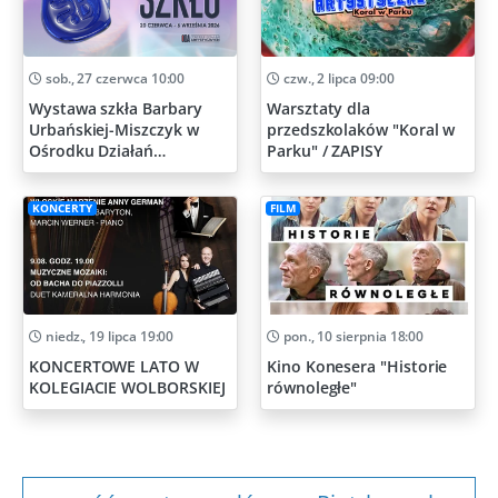
sob., 27 czerwca 10:00
czw., 2 lipca 09:00
Wystawa szkła Barbary
Warsztaty dla
Urbańskiej-Miszczyk w
przedszkolaków "Koral w
Ośrodku Działań
Parku" / ZAPISY
Artystycznych
KONCERTY
FILM
niedz., 19 lipca 19:00
pon., 10 sierpnia 18:00
KONCERTOWE LATO W
Kino Konesera "Historie
KOLEGIACIE WOLBORSKIEJ
równoległe"