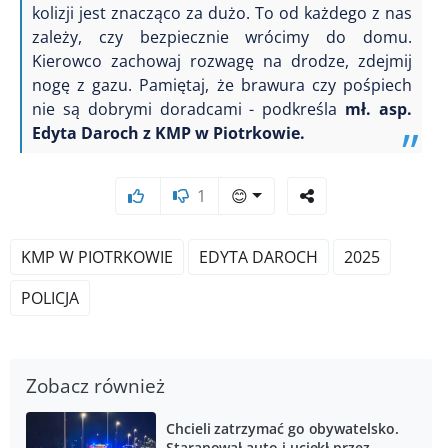
kolizji jest znacząco za dużo. To od każdego z nas
zależy, czy bezpiecznie wrócimy do domu.
Kierowco zachowaj rozwagę na drodze, zdejmij
nogę z gazu. Pamiętaj, że brawura czy pośpiech
nie są dobrymi doradcami - podkreśla
mł. asp.
Edyta Daroch z KMP w Piotrkowie.
1
😊
KMP W PIOTRKOWIE
EDYTA DAROCH
2025
POLICJA
Zobacz również
Chcieli zatrzymać go obywatelsko.
Staranował auto i uciekł przez