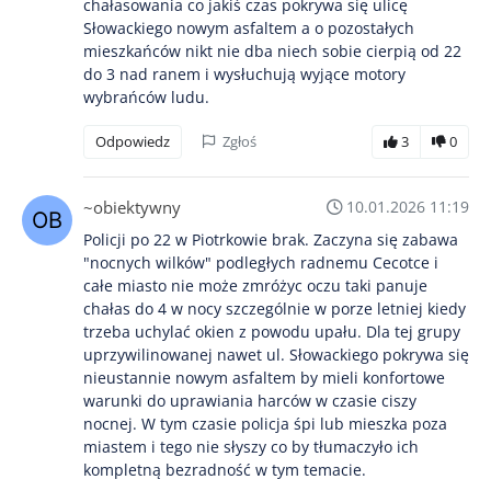
chałasowania co jakiś czas pokrywa się ulicę
Słowackiego nowym asfaltem a o pozostałych
mieszkańców nikt nie dba niech sobie cierpią od 22
do 3 nad ranem i wysłuchują wyjące motory
wybrańców ludu.
Odpowiedz
Zgłoś
3
0
~obiektywny
10.01.2026 11:19
Policji po 22 w Piotrkowie brak. Zaczyna się zabawa
"nocnych wilków" podległych radnemu Cecotce i
całe miasto nie może zmróżyc oczu taki panuje
chałas do 4 w nocy szczególnie w porze letniej kiedy
trzeba uchylać okien z powodu upału. Dla tej grupy
uprzywilinowanej nawet ul. Słowackiego pokrywa się
nieustannie nowym asfaltem by mieli konfortowe
warunki do uprawiania harców w czasie ciszy
nocnej. W tym czasie policja śpi lub mieszka poza
miastem i tego nie słyszy co by tłumaczyło ich
kompletną bezradność w tym temacie.