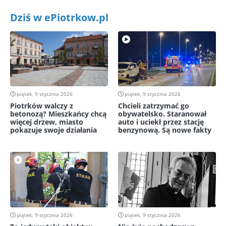
Dziś w ePiotrkow.pl
piątek, 9 stycznia 2026
piątek, 9 stycznia 2026
Piotrków walczy z
Chcieli zatrzymać go
betonozą? Mieszkańcy chcą
obywatelsko. Staranował
więcej drzew, miasto
auto i uciekł przez stację
pokazuje swoje działania
benzynową. Są nowe fakty
piątek, 9 stycznia 2026
piątek, 9 stycznia 2026