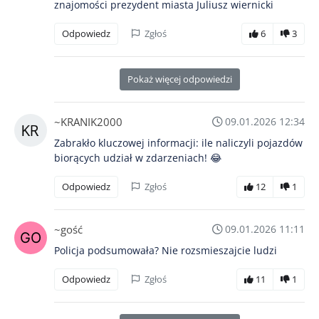
znajomości prezydent miasta Juliusz wiernicki
Odpowiedz
Zgłoś
6
3
Pokaż więcej odpowiedzi
~KRANIK2000
09.01.2026 12:34
Zabrakło kluczowej informacji: ile naliczyli pojazdów
biorących udział w zdarzeniach! 😂
Odpowiedz
Zgłoś
12
1
~gość
09.01.2026 11:11
Policja podsumowała? Nie rozsmieszajcie ludzi
Odpowiedz
Zgłoś
11
1