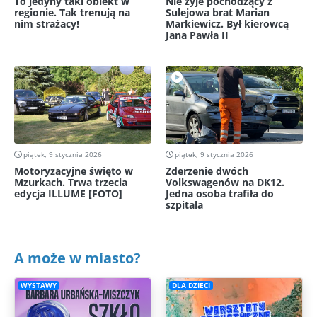
To jedyny taki obiekt w
Nie żyje pochodzący z
regionie. Tak trenują na
Sulejowa brat Marian
nim strażacy!
Markiewicz. Był kierowcą
Jana Pawła II
piątek, 9 stycznia 2026
piątek, 9 stycznia 2026
Motoryzacyjne święto w
Zderzenie dwóch
Mzurkach. Trwa trzecia
Volkswagenów na DK12.
edycja ILLUME [FOTO]
Jedna osoba trafiła do
szpitala
A może w miasto?
WYSTAWY
DLA DZIECI