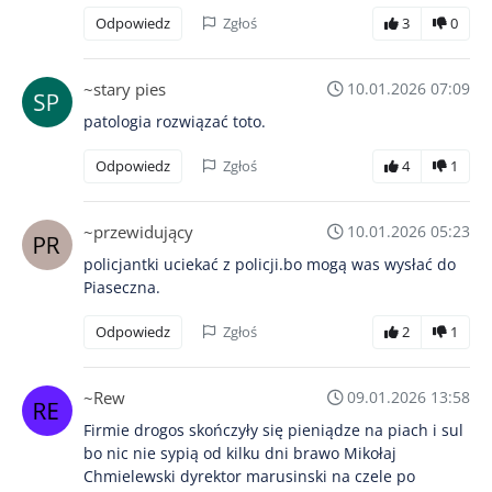
Odpowiedz
Zgłoś
3
0
~stary pies
10.01.2026 07:09
patologia rozwiązać toto.
Odpowiedz
Zgłoś
4
1
~przewidujący
10.01.2026 05:23
policjantki uciekać z policji.bo mogą was wysłać do
Piaseczna.
Odpowiedz
Zgłoś
2
1
~Rew
09.01.2026 13:58
Firmie drogos skończyły się pieniądze na piach i sul
bo nic nie sypią od kilku dni brawo Mikołaj
Chmielewski dyrektor marusinski na czele po