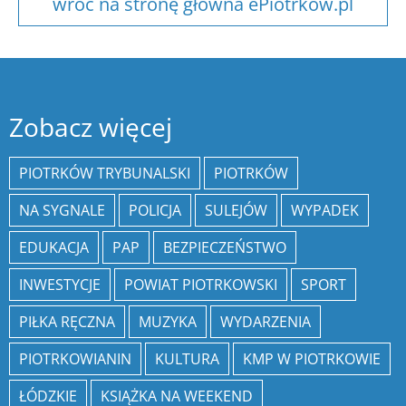
wróć na stronę główna ePiotrkow.pl
Zobacz więcej
PIOTRKÓW TRYBUNALSKI
PIOTRKÓW
NA SYGNALE
POLICJA
SULEJÓW
WYPADEK
EDUKACJA
PAP
BEZPIECZEŃSTWO
INWESTYCJE
POWIAT PIOTRKOWSKI
SPORT
PIŁKA RĘCZNA
MUZYKA
WYDARZENIA
PIOTRKOWIANIN
KULTURA
KMP W PIOTRKOWIE
ŁÓDZKIE
KSIĄŻKA NA WEEKEND