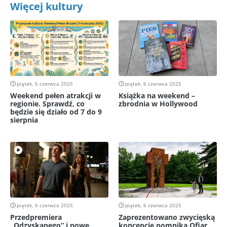
Więcej kultury
piątek, 6 czerwca 2025
piątek, 6 czerwca 2025
Weekend pełen atrakcji w
Książka na weekend –
regionie. Sprawdź, co
zbrodnia w Hollywood
będzie się działo od 7 do 9
sierpnia
piątek, 6 czerwca 2025
piątek, 6 czerwca 2025
Przedpremiera
Zaprezentowano zwycięską
„Odzyskanego” i nowe
koncepcję pomnika Ofiar