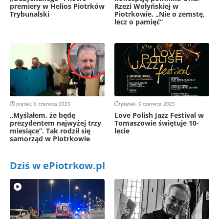
premiery w Helios Piotrków
Rzezi Wołyńskiej w
Trybunalski
Piotrkowie. „Nie o zemstę,
lecz o pamięć”
piątek, 6 czerwca 2025
piątek, 6 czerwca 2025
„Myślałem, że będę
Love Polish Jazz Festival w
prezydentem najwyżej trzy
Tomaszowie świętuje 10-
miesiące”. Tak rodził się
lecie
samorząd w Piotrkowie
Dziś w ePiotrkow.pl