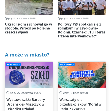
piątek, 6 czerwca 2025
piątek, 6 czerwca 2025
Ukradł złom i schował go w
Politycy PiS spotkali się z
stodole. Wrócił po kolejne
rolnikami w Szydłowie-
części i wpadł
Kolonii. Czarnek: „Tu i teraz
trzeba interweniować”
A może w miasto?
WYSTAWY
DLA DZIECI
sob., 27 czerwca 10:00
czw., 2 lipca 09:00
Wystawa szkła Barbary
Warsztaty dla
Urbańskiej-Miszczyk w
przedszkolaków "Koral w
Ośrodku Działań
Parku" / ZAPISY