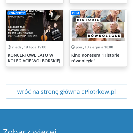
Artystycznych
KONCERTY
FILM
niedz., 19 lipca 19:00
pon., 10 sierpnia 18:00
KONCERTOWE LATO W
Kino Konesera "Historie
KOLEGIACIE WOLBORSKIEJ
równoległe"
wróć na stronę główna ePiotrkow.pl
Zobacz więcej