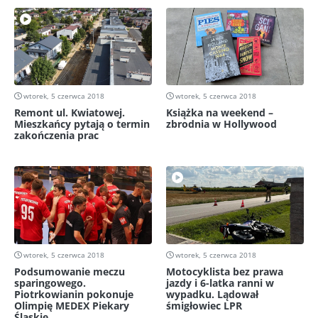
wtorek, 5 czerwca 2018
wtorek, 5 czerwca 2018
Remont ul. Kwiatowej.
Książka na weekend –
Mieszkańcy pytają o termin
zbrodnia w Hollywood
zakończenia prac
wtorek, 5 czerwca 2018
wtorek, 5 czerwca 2018
Podsumowanie meczu
Motocyklista bez prawa
sparingowego.
jazdy i 6-latka ranni w
Piotrkowianin pokonuje
wypadku. Lądował
Olimpię MEDEX Piekary
śmigłowiec LPR
Śląskie