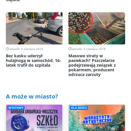
wtorek, 5 czerwca 2018
wtorek, 5 czerwca 2018
Bez kasku uderzył
Masowe straty w
hulajnogą w samochód. 16-
pasiekach? Pszczelarze
latek trafił do szpitala
podejrzewają związek z
pokarmem, producent
odrzuca zarzuty
A może w miasto?
WYSTAWY
DLA DZIECI