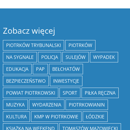
Zobacz więcej
PIOTRKÓW TRYBUNALSKI
PIOTRKÓW
NA SYGNALE
POLICJA
SULEJÓW
WYPADEK
EDUKACJA
PAP
BEŁCHATÓW
BEZPIECZEŃSTWO
INWESTYCJE
POWIAT PIOTRKOWSKI
SPORT
PIŁKA RĘCZNA
MUZYKA
WYDARZENIA
PIOTRKOWIANIN
KULTURA
KMP W PIOTRKOWIE
ŁÓDZKIE
KSIĄŻKA NA WEEKEND
TOMASZÓW MAZOWIECKI