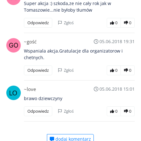
Super akcja :) szkoda,ze nie cały rok jak w
Tomaszowie...nie byłoby tłumów
Odpowiedz
Zgłoś
0
0
~gość
05.06.2018 19:31
Wspaniala akcja.Gratulacje dla organizatorow i
chetnych.
Odpowiedz
Zgłoś
0
0
~love
05.06.2018 15:01
brawo dziewczyny
Odpowiedz
Zgłoś
0
0
dodaj komentarz