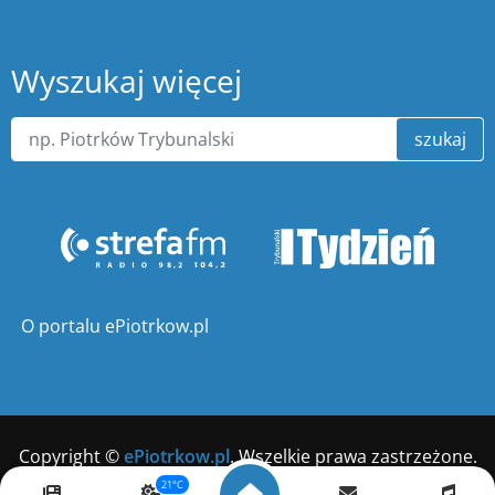
Wyszukaj więcej
szukaj
O portalu ePiotrkow.pl
Copyright ©
ePiotrkow.pl
. Wszelkie prawa zastrzeżone.
21°C
Wykonanie
xnc.pl