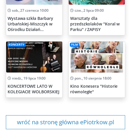
sob., 27 czerwca 10:00
czw., 2 lipca 09:00
Wystawa szkła Barbary
Warsztaty dla
Urbańskiej-Miszczyk w
przedszkolaków "Koral w
Ośrodku Działań
Parku" / ZAPISY
Artystycznych
KONCERTY
FILM
niedz., 19 lipca 19:00
pon., 10 sierpnia 18:00
KONCERTOWE LATO W
Kino Konesera "Historie
KOLEGIACIE WOLBORSKIEJ
równoległe"
wróć na stronę główna ePiotrkow.pl