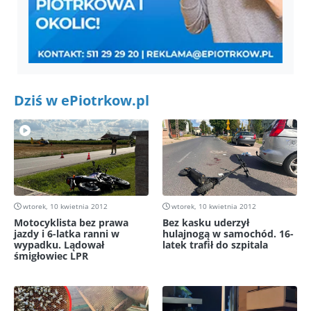
Dziś w ePiotrkow.pl
wtorek, 10 kwietnia 2012
wtorek, 10 kwietnia 2012
Motocyklista bez prawa
Bez kasku uderzył
jazdy i 6-latka ranni w
hulajnogą w samochód. 16-
wypadku. Lądował
latek trafił do szpitala
śmigłowiec LPR