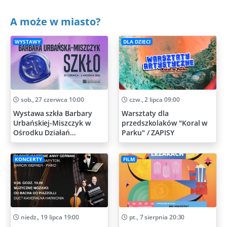
A może w miasto?
WYSTAWY
DLA DZIECI
sob., 27 czerwca 10:00
czw., 2 lipca 09:00
Wystawa szkła Barbary
Warsztaty dla
Urbańskiej-Miszczyk w
przedszkolaków "Koral w
Ośrodku Działań
Parku" / ZAPISY
Artystycznych
KONCERTY
FILM
niedz., 19 lipca 19:00
pt., 7 sierpnia 20:30