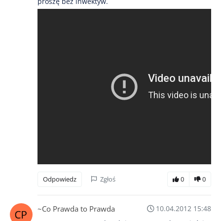
proszę bez inwektyw.
Odpowiedz
Zgłoś
0
0
~Co Prawda to Prawda
10.04.2012 15:48