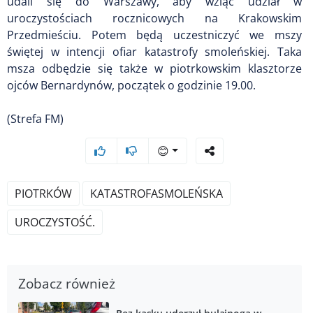
udali się do Warszawy, aby wziąć udział w
uroczystościach rocznicowych na Krakowskim
Przedmieściu. Potem będą uczestniczyć we mszy
świętej w intencji ofiar katastrofy smoleńskiej. Taka
msza odbędzie się także w piotrkowskim klasztorze
ojców Bernardynów, początek o godzinie 19.00.
(Strefa FM)
😊
PIOTRKÓW
KATASTROFASMOLEŃSKA
UROCZYSTOŚĆ.
Zobacz również