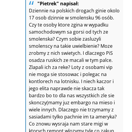
"Pietrek" napisał:
Dziennie na polskich drogach ginie okolo
17 osob dzinnie w smolensku 96 osób.
Czy te osoby ktore zgina w wypadku
samochodowym sa gorsi od tych ze
smolenska? Czym sobie zasluzyli
smolenscy na takie uwielbienie? Moze
zrobmy z nich swietych. I dlaczego PiS
osadza ruskich ze macali w tym palce.
Zlapali ich za reke? Loty z osobami vip
nie moga sie stosowac i polegac na
kontlorech na lotnisku. I niech kaczor i
jego elita naprawde nie skacza tak
bardzo bo to dla nas wszystkich zle sie
skonczy(mamy juz embargo na mieso i
wiele innych. Dlaczego nie trzymamy z
sasiadami tylko pachnie im ta ameryka?
Co znowu wysraja nam stare migi w
ktorych remont wlozymy tyle co zakup