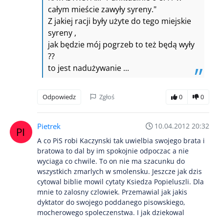
całym mieście zawyły syreny."
Z jakiej racji były użyte do tego miejskie
syreny ,
jak będzie mój pogrzeb to też będą wyły
??
to jest nadużywanie ...
Odpowiedz
Zgłoś
0
0
Pietrek
10.04.2012 20:32
A co PiS robi Kaczynski tak uwielbia swojego brata i
bratowa to dal by im spokojnie odpoczac a nie
wyciaga co chwile. To on nie ma szacunku do
wszystkich zmarlych w smolensku. Jeszcze jak dzis
cytowal biblie mowil cytaty Ksiedza Popieluszli. Dla
mnie to zalosny czlowiek. Przemawial jak jakis
dyktator do swojego poddanego pisowskiego,
mocherowego spoleczenstwa. I jak dziekowal