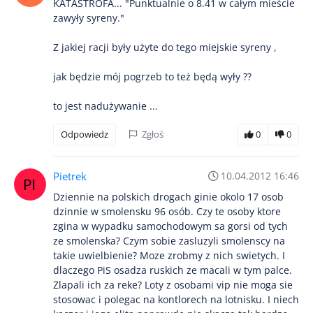
KATASTROFA... "Punktualnie o 8.41 w całym mieście
zawyły syreny."
Z jakiej racji były użyte do tego miejskie syreny ,
jak będzie mój pogrzeb to też będą wyły ??
to jest nadużywanie ...
Odpowiedz
Zgłoś
0
0
Pietrek
10.04.2012 16:46
Dziennie na polskich drogach ginie okolo 17 osob
dzinnie w smolensku 96 osób. Czy te osoby ktore
zgina w wypadku samochodowym sa gorsi od tych
ze smolenska? Czym sobie zasluzyli smolenscy na
takie uwielbienie? Moze zrobmy z nich swietych. I
dlaczego PiS osadza ruskich ze macali w tym palce.
Zlapali ich za reke? Loty z osobami vip nie moga sie
stosowac i polegac na kontlorech na lotnisku. I niech