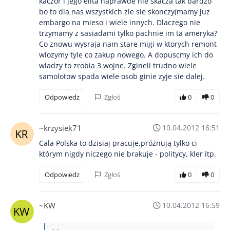
kaczor i jego elita naprawde nie skacza tak bardzo
bo to dla nas wszystkich zle sie skonczy(mamy juz
embargo na mieso i wiele innych. Dlaczego nie
trzymamy z sasiadami tylko pachnie im ta ameryka?
Co znowu wysraja nam stare migi w ktorych remont
wlozymy tyle co zakup nowego. A dopuscmy ich do
wladzy to zrobia 3 wojne. Zgineli trudno wiele
samolotow spada wiele osob ginie zyje sie dalej.
Odpowiedz
Zgłoś
0
0
~krzysiek71
10.04.2012 16:51
Cala Polska to dzisiaj pracuje,próżnują tylko ci
którym nigdy niczego nie brakuje - politycy, kler itp.
Odpowiedz
Zgłoś
0
0
~KW
10.04.2012 16:59