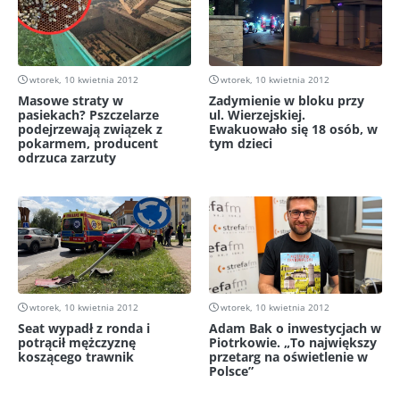
wtorek, 10 kwietnia 2012
wtorek, 10 kwietnia 2012
Masowe straty w
Zadymienie w bloku przy
pasiekach? Pszczelarze
ul. Wierzejskiej.
podejrzewają związek z
Ewakuowało się 18 osób, w
pokarmem, producent
tym dzieci
odrzuca zarzuty
wtorek, 10 kwietnia 2012
wtorek, 10 kwietnia 2012
Seat wypadł z ronda i
Adam Bak o inwestycjach w
potrącił mężczyznę
Piotrkowie. „To największy
koszącego trawnik
przetarg na oświetlenie w
Polsce”