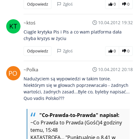
Odpowiedz
Zgłoś
0
0
~ktoś
10.04.2012 19:32
Ciągle krytyka Pis i Pis a co wam platforma dała
chyba kryzys w życiu
Odpowiedz
Zgłoś
0
0
~Polka
10.04.2012 20:18
Nadużyciem są wypowiedzi w takim tonie.
Niektórym się w głowach poprzewracało - żadnych
wartości, żadnych zasad...Byle co, byleby napisać...
Quo vadis Polsko???
"Co-Prawda-to-Prawda" napisał:
~Co Prawda to Prawda (Gość)4 godziny
temu, 15:48
KATASTROFA... "Punktualnie o 8.41 w