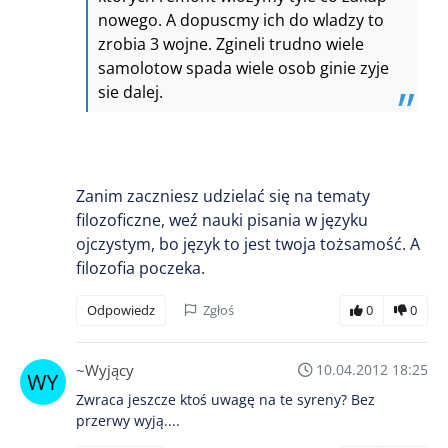
nowego. A dopuscmy ich do wladzy to
zrobia 3 wojne. Zgineli trudno wiele
samolotow spada wiele osob ginie zyje
sie dalej.
Zanim zaczniesz udzielać się na tematy
filozoficzne, weź nauki pisania w języku
ojczystym, bo język to jest twoja tożsamość. A
filozofia poczeka.
Odpowiedz
Zgłoś
0
0
~Wyjący
10.04.2012 18:25
Zwraca jeszcze ktoś uwagę na te syreny? Bez
przerwy wyją....