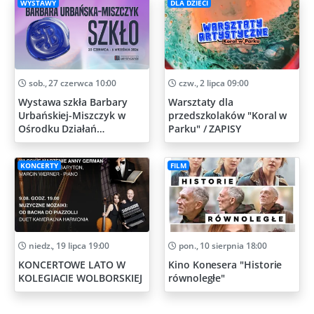
WYSTAWY
DLA DZIECI
sob., 27 czerwca 10:00
czw., 2 lipca 09:00
Wystawa szkła Barbary
Warsztaty dla
Urbańskiej-Miszczyk w
przedszkolaków "Koral w
Ośrodku Działań
Parku" / ZAPISY
Artystycznych
KONCERTY
FILM
niedz., 19 lipca 19:00
pon., 10 sierpnia 18:00
KONCERTOWE LATO W
Kino Konesera "Historie
KOLEGIACIE WOLBORSKIEJ
równoległe"