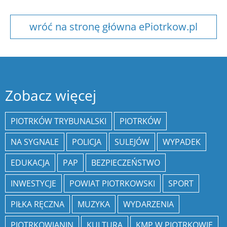
wróć na stronę główna ePiotrkow.pl
Zobacz więcej
PIOTRKÓW TRYBUNALSKI
PIOTRKÓW
NA SYGNALE
POLICJA
SULEJÓW
WYPADEK
EDUKACJA
PAP
BEZPIECZEŃSTWO
INWESTYCJE
POWIAT PIOTRKOWSKI
SPORT
PIŁKA RĘCZNA
MUZYKA
WYDARZENIA
PIOTRKOWIANIN
KULTURA
KMP W PIOTRKOWIE