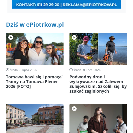
Dziś w ePiotrkow.pl
środa, 8 lipca 2026
środa, 8 lipca 2026
Tomawa bawi się i pomaga!
Podwodny dron i
Tłumy na Tomawa Plener
wykrywacze nad Zalewem
2026 [FOTO]
Sulejowskim. Szkolili się, by
szukać zaginionych