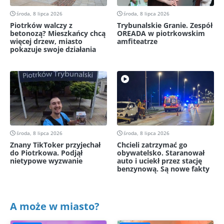
środa, 8 lipca 2026
środa, 8 lipca 2026
Piotrków walczy z
Trybunalskie Granie. Zespół
betonozą? Mieszkańcy chcą
OREADA w piotrkowskim
więcej drzew, miasto
amfiteatrze
pokazuje swoje działania
środa, 8 lipca 2026
środa, 8 lipca 2026
Znany TikToker przyjechał
Chcieli zatrzymać go
do Piotrkowa. Podjął
obywatelsko. Staranował
nietypowe wyzwanie
auto i uciekł przez stację
benzynową. Są nowe fakty
A może w miasto?