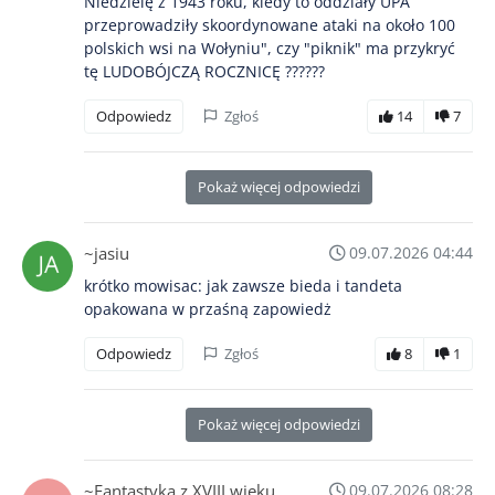
Niedzielę z 1943 roku, kiedy to oddziały UPA
przeprowadziły skoordynowane ataki na około 100
polskich wsi na Wołyniu", czy "piknik" ma przykryć
tę LUDOBÓJCZĄ ROCZNICĘ ??????
Odpowiedz
Zgłoś
14
7
Pokaż więcej odpowiedzi
~jasiu
09.07.2026 04:44
krótko mowisac: jak zawsze bieda i tandeta
opakowana w przaśną zapowiedż
Odpowiedz
Zgłoś
8
1
Pokaż więcej odpowiedzi
~Fantastyka z XVIII wieku
09.07.2026 08:28