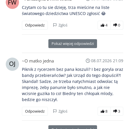
Czytam co tu sie dzieję, trza mieścine na liste
światowego dziedzictwa UNESCO zgłosić 😂
Odpowiedz
Zgłoś
4
0
Pokaż więcej odpowiedzi
~O matko jedna
08.07.2026 21:09
Piknik z rycerzem bez pana koszuli? I bez goryla oraz
bandy przebierańców? Jak Urząd do tego dopuścił?!
Skandal! Sadze, ze trzeba natychmiast odwolac tą
imprezę, żeby panunie było smutno, a jak nie
wcisnie guzika to co! Biedny ten chłopak mlody,
bedzie go niszczył.
Odpowiedz
Zgłoś
8
3