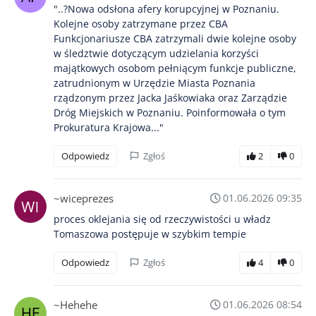
"..?Nowa odsłona afery korupcyjnej w Poznaniu.
Kolejne osoby zatrzymane przez CBA
Funkcjonariusze CBA zatrzymali dwie kolejne osoby
w śledztwie dotyczącym udzielania korzyści
majątkowych osobom pełniącym funkcje publiczne,
zatrudnionym w Urzędzie Miasta Poznania
rządzonym przez Jacka Jaśkowiaka oraz Zarządzie
Dróg Miejskich w Poznaniu. Poinformowała o tym
Prokuratura Krajowa..."
Odpowiedz
Zgłoś
2
0
~wiceprezes
01.06.2026 09:35
proces oklejania się od rzeczywistości u władz
Tomaszowa postępuje w szybkim tempie
Odpowiedz
Zgłoś
4
0
~Hehehe
01.06.2026 08:54