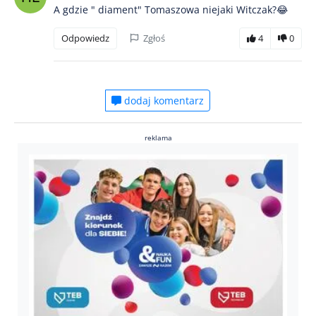
A gdzie " diament" Tomaszowa niejaki Witczak?😂
Odpowiedz
Zgłoś
4
0
dodaj komentarz
reklama