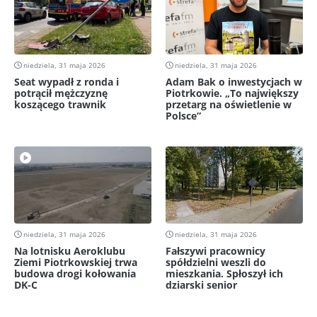
niedziela, 31 maja 2026
niedziela, 31 maja 2026
Seat wypadł z ronda i
Adam Bak o inwestycjach w
potrącił mężczyznę
Piotrkowie. „To największy
koszącego trawnik
przetarg na oświetlenie w
Polsce”
niedziela, 31 maja 2026
niedziela, 31 maja 2026
Na lotnisku Aeroklubu
Fałszywi pracownicy
Ziemi Piotrkowskiej trwa
spółdzielni weszli do
budowa drogi kołowania
mieszkania. Spłoszył ich
DK-C
dziarski senior