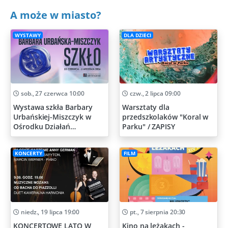
A może w miasto?
WYSTAWY
DLA DZIECI
sob., 27 czerwca 10:00
czw., 2 lipca 09:00
Wystawa szkła Barbary
Warsztaty dla
Urbańskiej-Miszczyk w
przedszkolaków "Koral w
Ośrodku Działań
Parku" / ZAPISY
Artystycznych
KONCERTY
FILM
niedz., 19 lipca 19:00
pt., 7 sierpnia 20:30
KONCERTOWE LATO W
Kino na leżakach -