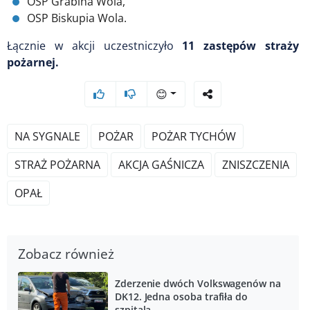
OSP Grabina Wola,
OSP Biskupia Wola.
Łącznie w akcji uczestniczyło
11 zastępów straży
pożarnej.
😊
NA SYGNALE
POŻAR
POŻAR TYCHÓW
STRAŻ POŻARNA
AKCJA GAŚNICZA
ZNISZCZENIA
OPAŁ
Zobacz również
Zderzenie dwóch Volkswagenów na
DK12. Jedna osoba trafiła do
szpitala