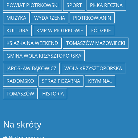
POWIAT PIOTRKOWSKI
SPORT
PIŁKA RĘCZNA
MUZYKA
WYDARZENIA
PIOTRKOWIANIN
KULTURA
KMP W PIOTRKOWIE
ŁÓDZKIE
KSIĄŻKA NA WEEKEND
TOMASZÓW MAZOWIECKI
GMINA WOLA KRZYSZTOPORSKA
JAROSŁAW BĄKOWICZ
WOLA KRZYSZTOPORSKA
RADOMSKO
STRAŻ POŻARNA
KRYMINAŁ
TOMASZÓW
HISTORIA
Na skróty
Ważne numery