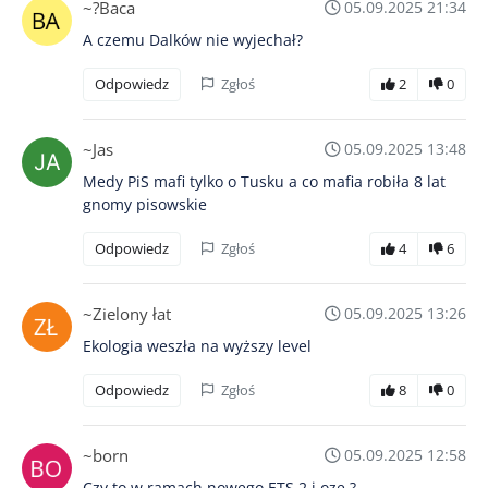
~?Baca
05.09.2025 21:34
A czemu Dalków nie wyjechał?
Odpowiedz
Zgłoś
2
0
~Jas
05.09.2025 13:48
Medy PiS mafi tylko o Tusku a co mafia robiła 8 lat
gnomy pisowskie
Odpowiedz
Zgłoś
4
6
~Zielony łat
05.09.2025 13:26
Ekologia weszła na wyższy level
Odpowiedz
Zgłoś
8
0
~born
05.09.2025 12:58
Czy to w ramach nowego ETS 2 i oze ?