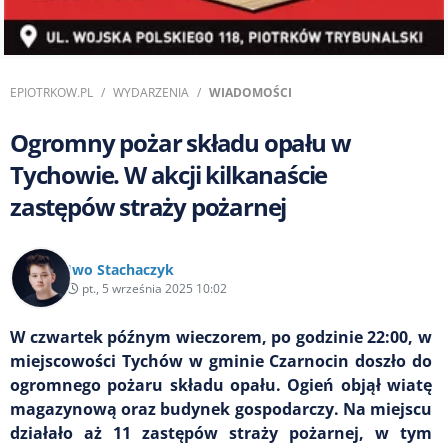
EPIOTRKOW.PL
WYDARZENIA
WIADOMOŚCI
Ogromny pożar składu opału w
Tychowie. W akcji kilkanaście
zastępów straży pożarnej
Iwo Stachaczyk
pt., 5 września 2025 10:02
W czwartek późnym wieczorem, po godzinie 22:00, w
miejscowości Tychów w gminie Czarnocin doszło do
ogromnego pożaru składu opału. Ogień objął wiatę
magazynową oraz budynek gospodarczy. Na miejscu
działało aż 11 zastępów straży pożarnej, w tym