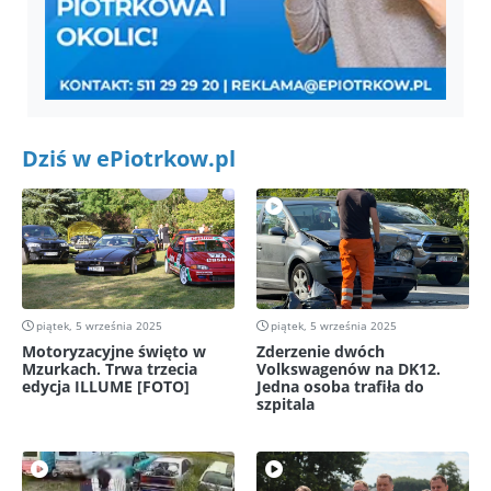
Dziś w ePiotrkow.pl
piątek, 5 września 2025
piątek, 5 września 2025
Motoryzacyjne święto w
Zderzenie dwóch
Mzurkach. Trwa trzecia
Volkswagenów na DK12.
edycja ILLUME [FOTO]
Jedna osoba trafiła do
szpitala