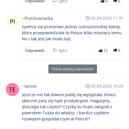
Odpowiedz
Zgłoś
6
0
~Piotrkowianka
05.09.2025 11:31
Spełnia się proroctwo jednej cudzoziemskiej kobity,
która przepowiedziała to Polsce kilka miesięcy temu.
No i tak jest jak miało być.
Odpowiedz
Zgłoś
12
0
Pokaż więcej odpowiedzi
~termit
05.09.2025 10:20
Jeszcze nie tak dawno paliły się wysypiska śmieci,
obecnie palą się hale produkcyjne, magazyny,
dlaczego tak często!? Czyżby to miało związek z
powrotem Tuska do władzy, i bardzo szybkim
rozwojem gospodarczym w Polsce!?