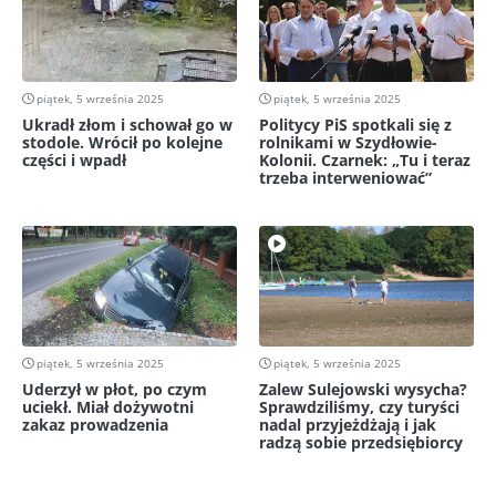
piątek, 5 września 2025
piątek, 5 września 2025
Ukradł złom i schował go w
Politycy PiS spotkali się z
stodole. Wrócił po kolejne
rolnikami w Szydłowie-
części i wpadł
Kolonii. Czarnek: „Tu i teraz
trzeba interweniować”
piątek, 5 września 2025
piątek, 5 września 2025
Uderzył w płot, po czym
Zalew Sulejowski wysycha?
uciekł. Miał dożywotni
Sprawdziliśmy, czy turyści
zakaz prowadzenia
nadal przyjeżdżają i jak
radzą sobie przedsiębiorcy