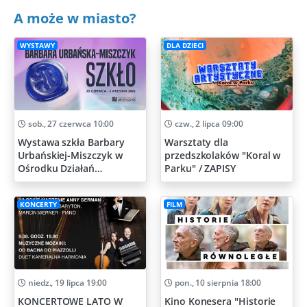
A może w miasto?
WYSTAWY
DLA DZIECI
sob., 27 czerwca 10:00
czw., 2 lipca 09:00
Wystawa szkła Barbary
Warsztaty dla
Urbańskiej-Miszczyk w
przedszkolaków "Koral w
Ośrodku Działań
Parku" / ZAPISY
Artystycznych
KONCERTY
FILM
niedz., 19 lipca 19:00
pon., 10 sierpnia 18:00
KONCERTOWE LATO W
Kino Konesera "Historie