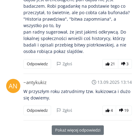
badaczem. Robi pogadankę na podstawie tego co
przeczytał, to świetnie, ale po cobta cała bufonada?
"Historia prawdziwa", "bitwa zapomniana", a
wszystko po to, by
pan radny sugerował, że jest jakimś odkrywcą. Do
lokalnej społeczności wnieśli coś historycy, którzy
badali i opisali przebieg bitwy piotrkowskiej, a nie
osoba robiąca pokaz slajdów.
Odpowiedz
Zgłoś
21
3
~antykukiz
13.09.2025 13:14
W przyszłym roku zatrudnimy tzw. kukizowca i dużo
się dowiemy.
Odpowiedz
Zgłoś
4
19
Pokaż więcej odpowiedzi