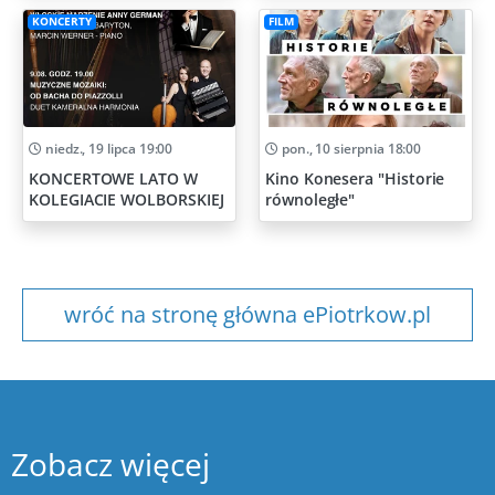
KONCERTY
FILM
niedz., 19 lipca 19:00
pon., 10 sierpnia 18:00
KONCERTOWE LATO W
Kino Konesera "Historie
KOLEGIACIE WOLBORSKIEJ
równoległe"
wróć na stronę główna ePiotrkow.pl
Zobacz więcej