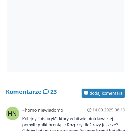
Komentarze
23
dodaj komentarz
~homo niewiadomo
14.09.2025 08:19
Kolejny "historyk", który w bitwie piotrkowskiej
pomylił pułki broniące Rozprzy. Ileż razy jeszcze?
Odpowiadam raz na zawsze: Rozprzy bronił batalion