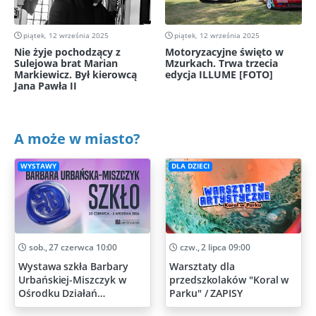
piątek, 12 września 2025
piątek, 12 września 2025
Nie żyje pochodzący z
Motoryzacyjne święto w
Sulejowa brat Marian
Mzurkach. Trwa trzecia
Markiewicz. Był kierowcą
edycja ILLUME [FOTO]
Jana Pawła II
A może w miasto?
WYSTAWY
DLA DZIECI
sob., 27 czerwca 10:00
czw., 2 lipca 09:00
Wystawa szkła Barbary
Warsztaty dla
Urbańskiej-Miszczyk w
przedszkolaków "Koral w
Ośrodku Działań
Parku" / ZAPISY
Artystycznych