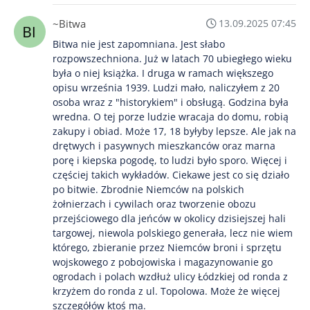
~Bitwa
13.09.2025 07:45
Bitwa nie jest zapomniana. Jest słabo
rozpowszechniona. Już w latach 70 ubiegłego wieku
była o niej książka. I druga w ramach większego
opisu września 1939. Ludzi mało, naliczyłem z 20
osoba wraz z "historykiem" i obsługą. Godzina była
wredna. O tej porze ludzie wracaja do domu, robią
zakupy i obiad. Może 17, 18 byłyby lepsze. Ale jak na
drętwych i pasywnych mieszkanców oraz marna
porę i kiepska pogodę, to ludzi było sporo. Więcej i
częściej takich wykładów. Ciekawe jest co się działo
po bitwie. Zbrodnie Niemców na polskich
żołnierzach i cywilach oraz tworzenie obozu
przejściowego dla jeńców w okolicy dzisiejszej hali
targowej, niewola polskiego generała, lecz nie wiem
którego, zbieranie przez Niemców broni i sprzętu
wojskowego z pobojowiska i magazynowanie go
ogrodach i polach wzdłuż ulicy Łódzkiej od ronda z
krzyżem do ronda z ul. Topolowa. Może że więcej
szczegółów ktoś ma.