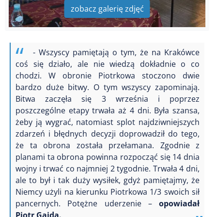
zobacz galerię zdjęć
- Wszyscy pamiętają o tym, że na Krakówce
coś się działo, ale nie wiedzą dokładnie o co
chodzi. W obronie Piotrkowa stoczono dwie
bardzo duże bitwy. O tym wszyscy zapominają.
Bitwa zaczęła się 3 września i poprzez
poszczególne etapy trwała aż 4 dni. Była szansa,
żeby ją wygrać, natomiast splot najdziwniejszych
zdarzeń i błędnych decyzji doprowadził do tego,
że ta obrona została przełamana. Zgodnie z
planami ta obrona powinna rozpocząć się 14 dnia
wojny i trwać co najmniej 2 tygodnie. Trwała 4 dni,
ale to był i tak duży wysiłek, gdyż pamiętajmy, że
Niemcy użyli na kierunku Piotrkowa 1/3 swoich sił
pancernych. Potężne uderzenie –
opowiadał
Piotr Gajda.