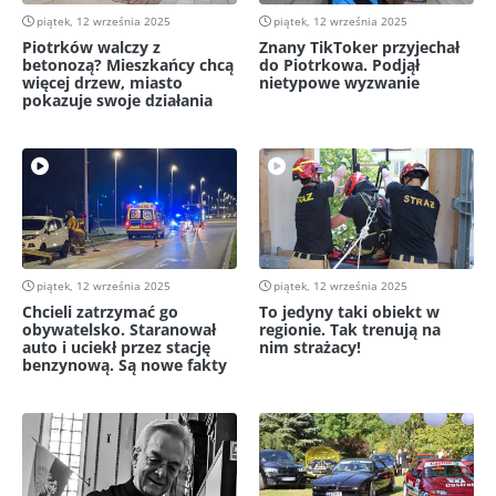
piątek, 12 września 2025
piątek, 12 września 2025
Piotrków walczy z
Znany TikToker przyjechał
betonozą? Mieszkańcy chcą
do Piotrkowa. Podjął
więcej drzew, miasto
nietypowe wyzwanie
pokazuje swoje działania
piątek, 12 września 2025
piątek, 12 września 2025
Chcieli zatrzymać go
To jedyny taki obiekt w
obywatelsko. Staranował
regionie. Tak trenują na
auto i uciekł przez stację
nim strażacy!
benzynową. Są nowe fakty