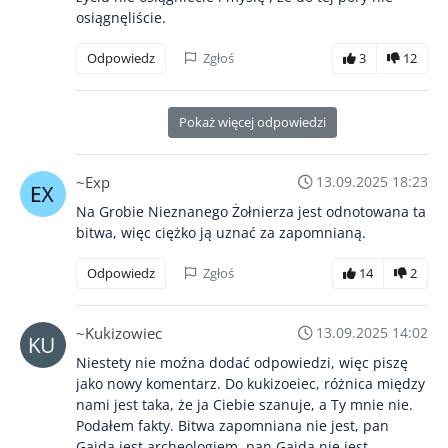
osiągnęliście.
Odpowiedz
Zgłoś
3
12
Pokaż więcej odpowiedzi
~Exp
13.09.2025 18:23
Na Grobie Nieznanego Żołnierza jest odnotowana ta
bitwa, więc ciężko ją uznać za zapomnianą.
Odpowiedz
Zgłoś
14
2
~Kukizowiec
13.09.2025 14:02
Niestety nie moźna dodać odpowiedzi, więc piszę
jako nowy komentarz. Do kukizoeiec, różnica między
nami jest taka, że ja Ciebie szanuje, a Ty mnie nie.
Podałem fakty. Bitwa zapomniana nie jest, pan
Gajda jest archeologiem, pan Gajda nie jest