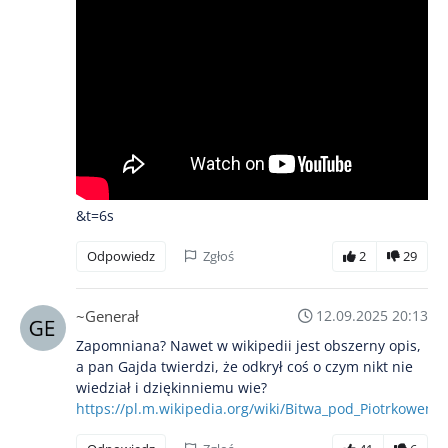
&t=6s
Odpowiedz
Zgłoś
2
29
~Generał
12.09.2025 20:13
Zapomniana? Nawet w wikipedii jest obszerny opis,
a pan Gajda twierdzi, że odkrył coś o czym nikt nie
wiedział i dziękinniemu wie?
https://pl.m.wikipedia.org/wiki/Bitwa_pod_Piotrkowem