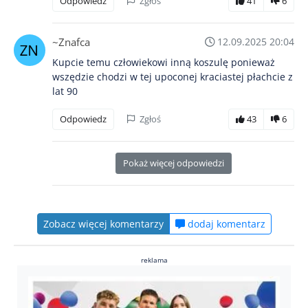
Odpowiedz
Zgłoś
41
6
~Znafca
12.09.2025 20:04
Kupcie temu człowiekowi inną koszulę ponieważ
wszędzie chodzi w tej upoconej kraciastej płachcie z
lat 90
Odpowiedz
Zgłoś
43
6
Pokaż więcej odpowiedzi
Zobacz więcej komentarzy
dodaj komentarz
reklama