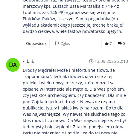
marszowy kpt. Eustachiusza Marszałka z 74 PP z
Lublińca, zaś 146 PP organizował się w rejonie
Piotrków, Raków, Uszczyn. Sama pogadanka (do
wykładu akademickiego jeszcze jej trochę brakuje)
bardzo ciekawa, wiele faktów nowatorsko ujętych.
Odpowiedz
Zgłoś
7
0
~dada
13.09.2025 22:10
Drodzy Mądrale! Może i niefortunne słowo, że
"zapomniana". Jednak dowiedziałem się z tej
prelekcji wielu nowych rzeczy, które może i są
opisane w Internecie ale mętnie. Dla Was problem,
czy jest ktoś archeologiem, czy badaczem. Dla mnie
pan Gajda to jedno i drugie. Nieważne czy ma
publikacje, tytuły i jakieś kwity na rozum. Bo to dla
Was najważniejsze. Wy nawet nie słuchacie tego co
ktoś mówi. I co mówi. Dla Was najważniejsze, że był
u dentysty i nie seplenił. Z takim podejściem nic w
życiu nie osiągniecie i myślę , że do tej pory nie