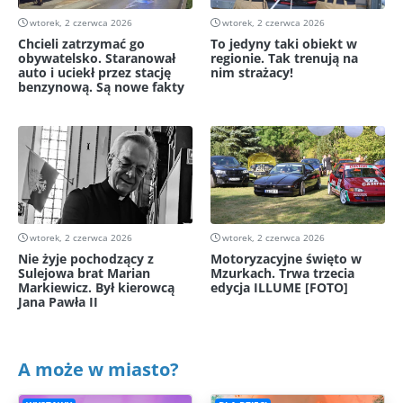
wtorek, 2 czerwca 2026
wtorek, 2 czerwca 2026
Chcieli zatrzymać go
To jedyny taki obiekt w
obywatelsko. Staranował
regionie. Tak trenują na
auto i uciekł przez stację
nim strażacy!
benzynową. Są nowe fakty
wtorek, 2 czerwca 2026
wtorek, 2 czerwca 2026
Nie żyje pochodzący z
Motoryzacyjne święto w
Sulejowa brat Marian
Mzurkach. Trwa trzecia
Markiewicz. Był kierowcą
edycja ILLUME [FOTO]
Jana Pawła II
A może w miasto?