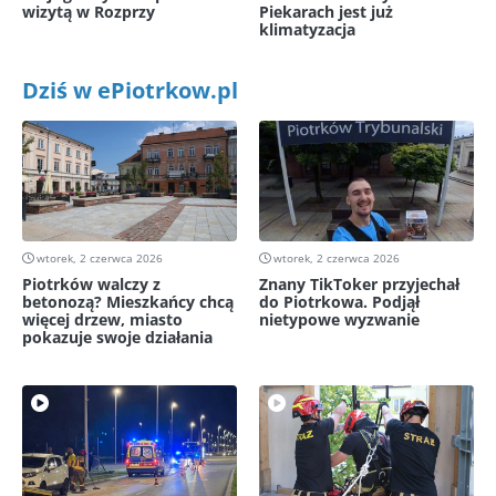
wizytą w Rozprzy
Piekarach jest już
klimatyzacja
Dziś w ePiotrkow.pl
wtorek, 2 czerwca 2026
wtorek, 2 czerwca 2026
Piotrków walczy z
Znany TikToker przyjechał
betonozą? Mieszkańcy chcą
do Piotrkowa. Podjął
więcej drzew, miasto
nietypowe wyzwanie
pokazuje swoje działania