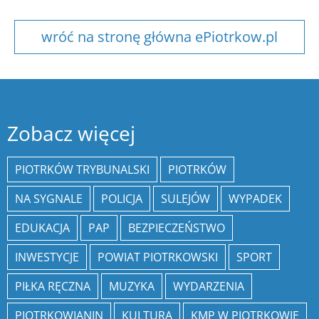
wróć na stronę główna ePiotrkow.pl
Zobacz więcej
PIOTRKÓW TRYBUNALSKI
PIOTRKÓW
NA SYGNALE
POLICJA
SULEJÓW
WYPADEK
EDUKACJA
PAP
BEZPIECZEŃSTWO
INWESTYCJE
POWIAT PIOTRKOWSKI
SPORT
PIŁKA RĘCZNA
MUZYKA
WYDARZENIA
PIOTRKOWIANIN
KULTURA
KMP W PIOTRKOWIE