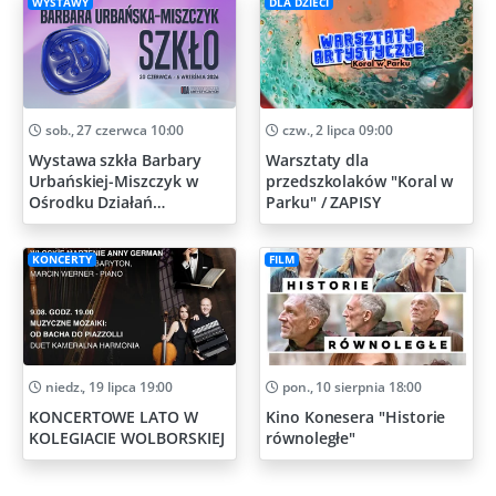
WYSTAWY
DLA DZIECI
sob., 27 czerwca 10:00
czw., 2 lipca 09:00
Wystawa szkła Barbary
Warsztaty dla
Urbańskiej-Miszczyk w
przedszkolaków "Koral w
Ośrodku Działań
Parku" / ZAPISY
Artystycznych
KONCERTY
FILM
niedz., 19 lipca 19:00
pon., 10 sierpnia 18:00
KONCERTOWE LATO W
Kino Konesera "Historie
KOLEGIACIE WOLBORSKIEJ
równoległe"