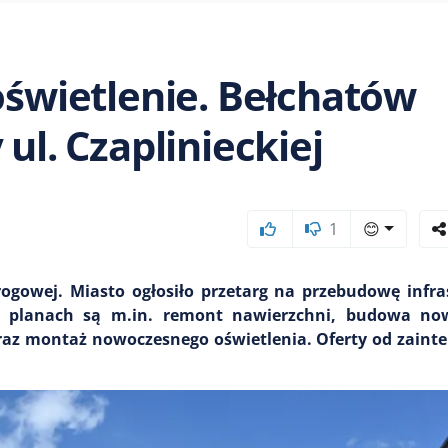
oświetlenie. Bełchatów
ul. Czaplinieckiej
1
😊
rogowej. Miasto ogłosiło przetarg na przebudowę infr
. W planach są m.in. remont nawierzchni, budowa no
oraz montaż nowoczesnego oświetlenia. Oferty od zain