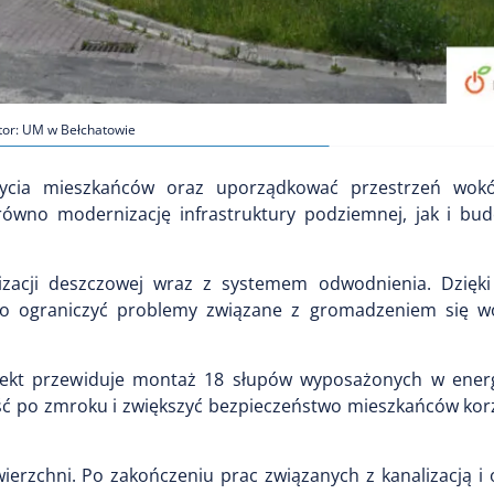
tor: UM w Bełchatowie
życia mieszkańców oraz uporządkować przestrzeń wok
równo modernizację infrastruktury podziemnej, jak i b
izacji deszczowej wraz z systemem odwodnienia. Dzięk
no ograniczyć problemy związane z gromadzeniem się w
ojekt przewiduje montaż 18 słupów wyposażonych w ene
ć po zmroku i zwiększyć bezpieczeństwo mieszkańców korz
ierzchni. Po zakończeniu prac związanych z kanalizacją i