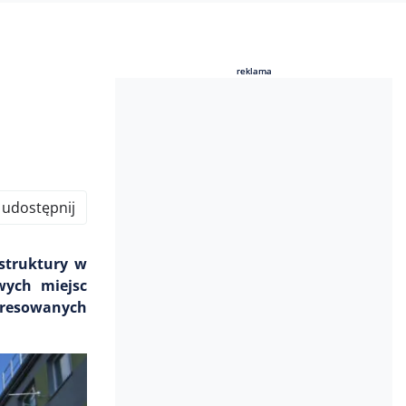
reklama
reklama
udostępnij
astruktury w
wych miejsc
teresowanych