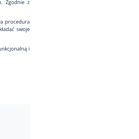
h. Zgodnie z
rwa procedura
kładać swoje
unkcjonalną i