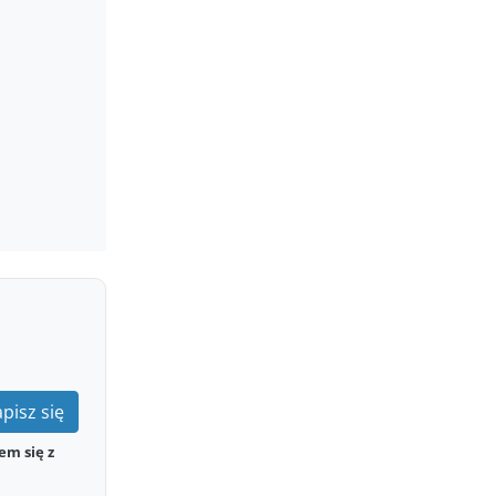
pisz się
em się z