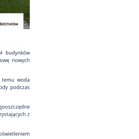
ół budynków
udowę nowych
i temu woda
ody podczas
rgooszczędne
ystających z
 oświetleniem