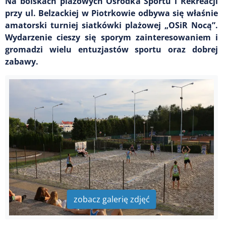
Na boiskach plażowych Ośrodka Sportu i Rekreacji
przy ul. Belzackiej w Piotrkowie odbywa się właśnie
amatorski turniej siatkówki plażowej „OSiR Nocą”.
Wydarzenie cieszy się sporym zainteresowaniem i
gromadzi wielu entuzjastów sportu oraz dobrej
zabawy.
zobacz galerię zdjęć