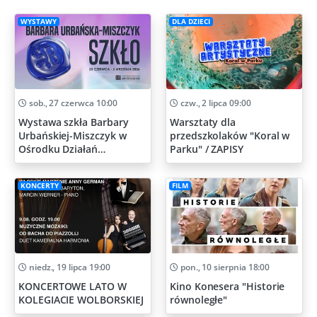
WYSTAWY
DLA DZIECI
sob., 27 czerwca 10:00
czw., 2 lipca 09:00
Wystawa szkła Barbary
Warsztaty dla
Urbańskiej-Miszczyk w
przedszkolaków "Koral w
Ośrodku Działań
Parku" / ZAPISY
Artystycznych
KONCERTY
FILM
niedz., 19 lipca 19:00
pon., 10 sierpnia 18:00
KONCERTOWE LATO W
Kino Konesera "Historie
KOLEGIACIE WOLBORSKIEJ
równoległe"