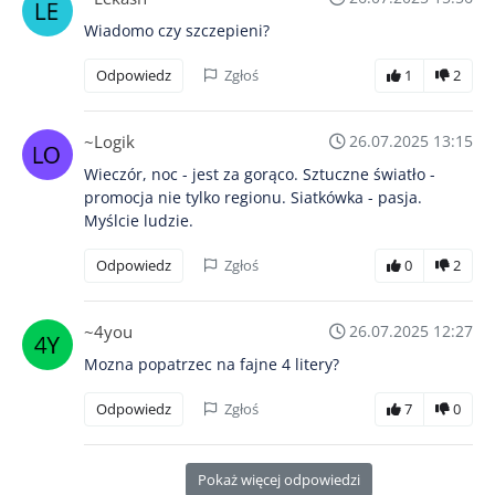
Wiadomo czy szczepieni?
Odpowiedz
Zgłoś
1
2
~Logik
26.07.2025 13:15
Wieczór, noc - jest za gorąco. Sztuczne światło -
promocja nie tylko regionu. Siatkówka - pasja.
Myślcie ludzie.
Odpowiedz
Zgłoś
0
2
~4you
26.07.2025 12:27
Mozna popatrzec na fajne 4 litery?
Odpowiedz
Zgłoś
7
0
Pokaż więcej odpowiedzi