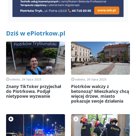
Dziś w ePiotrkow.pl
sobota, 26 lipca 2025
sobota, 26 lipca 2025
Znany TikToker przyjechał
Piotrków walczy z
do Piotrkowa. Podjął
betonozą? Mieszkańcy chcą
nietypowe wyzwanie
więcej drzew, miasto
pokazuje swoje działania