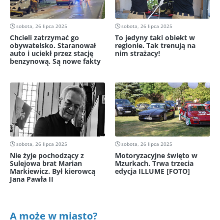
sobota, 26 lipca 2025
sobota, 26 lipca 2025
Chcieli zatrzymać go
To jedyny taki obiekt w
obywatelsko. Staranował
regionie. Tak trenują na
auto i uciekł przez stację
nim strażacy!
benzynową. Są nowe fakty
sobota, 26 lipca 2025
sobota, 26 lipca 2025
Nie żyje pochodzący z
Motoryzacyjne święto w
Sulejowa brat Marian
Mzurkach. Trwa trzecia
Markiewicz. Był kierowcą
edycja ILLUME [FOTO]
Jana Pawła II
A może w miasto?