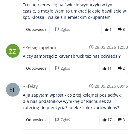
Trochę rzeczy się na świecie wydarzyło w tym
czasie, a mogło Wam to umknąć jak się bawiliscie w
kpt. Klossa i walke z niemieckim okupantem
Odpowiedz
Zgłoś
1
8
~Że się zapytam
28.05.2026 12:53
A czy samorząd z Ravensbruck też nas odwiedzi?
Odpowiedz
Zgłoś
11
2
~Efekty
28.05.2026 09:45
A ja zapytam wprost - co z tej kolejnej posiadówki
dla nas podatników wyniknęło? Rachunek za
catering do przeżycia? Julek z rolek zadowolony?
Odpowiedz
Zgłoś
17
3