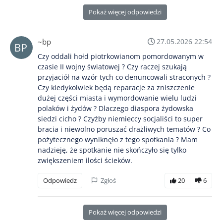
Pokaż więcej odpowiedzi
~bp
27.05.2026 22:54
Czy oddali hołd piotrkowianom pomordowanym w
czasie II wojny światowej ? Czy raczej szukają
przyjaciół na wzór tych co denuncowali straconych ?
Czy kiedykolwiek będą reparacje za zniszczenie
dużej części miasta i wymordowanie wielu ludzi
polaków i żydów ? Dlaczego diaspora żydowska
siedzi cicho ? Czyżby niemieccy socjaliści to super
bracia i niewolno poruszać drażliwych tematów ? Co
pożytecznego wyniknęło z tego spotkania ? Mam
nadzieję, że spotkanie nie skończyło się tylko
zwiększeniem ilości ścieków.
Odpowiedz
Zgłoś
20
6
Pokaż więcej odpowiedzi