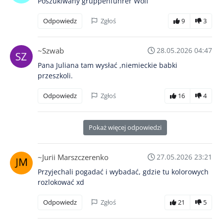
Poszukiwany gruppenführer Wolf
Odpowiedz
Zgłoś
9
3
~Szwab
28.05.2026 04:47
Pana Juliana tam wysłać ,niemieckie babki
przeszkoli.
Odpowiedz
Zgłoś
16
4
Pokaż więcej odpowiedzi
~Jurii Marszczerenko
27.05.2026 23:21
Przyjechali pogadać i wybadać, gdzie tu kolorowych
rozlokować xd
Odpowiedz
Zgłoś
21
5