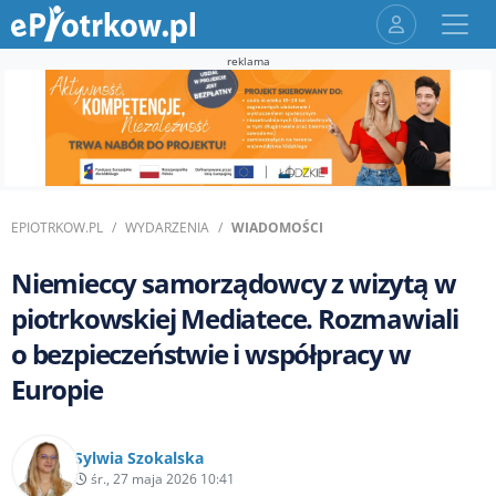
reklama
EPIOTRKOW.PL
WYDARZENIA
WIADOMOŚCI
Niemieccy samorządowcy z wizytą w
piotrkowskiej Mediatece. Rozmawiali
o bezpieczeństwie i współpracy w
Europie
Sylwia Szokalska
śr., 27 maja 2026 10:41