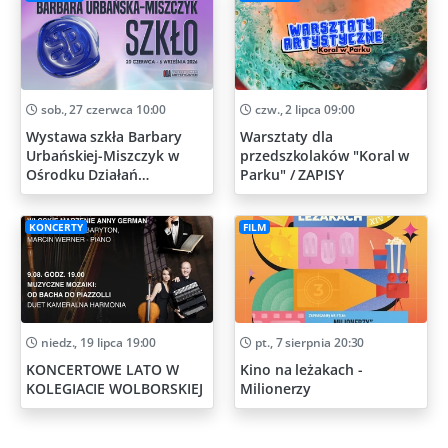
sob., 27 czerwca 10:00
czw., 2 lipca 09:00
Wystawa szkła Barbary
Warsztaty dla
Urbańskiej-Miszczyk w
przedszkolaków "Koral w
Ośrodku Działań
Parku" / ZAPISY
Artystycznych
KONCERTY
FILM
niedz., 19 lipca 19:00
pt., 7 sierpnia 20:30
KONCERTOWE LATO W
Kino na leżakach -
KOLEGIACIE WOLBORSKIEJ
Milionerzy