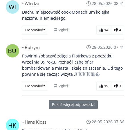
~Wiedza
28.05.2026 08:41
Dachu miejscowość obok Monachium kolejka
nazizmu niemieckiego.
Odpowiedz
Zgłoś
14
4
~Butrym
28.05.2026 07:41
Powinni zobaczyć zdjęcia Piotrkowa z początku
września 39 roku. Poznać liczbę ofiar
bombardowania miasta i skalę zniszczenia. Od tego
powinna się zacząć wizyta .🇵🇱🇵🇱👍👍
Odpowiedz
Zgłoś
19
3
Pokaż więcej odpowiedzi
~Hans Kloss
28.05.2026 07:36