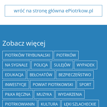
wróć na stronę główna ePiotrkow.pl
Zobacz więcej
PIOTRKÓW TRYBUNALSKI
PIOTRKÓW
NA SYGNALE
POLICJA
SULEJÓW
WYPADEK
EDUKACJA
BEŁCHATÓW
BEZPIECZEŃSTWO
INWESTYCJE
POWIAT PIOTRKOWSKI
SPORT
PIŁKA RĘCZNA
MUZYKA
WYDARZENIA
PIOTRKOWIANIN
KULTURA
ŁĘKI SZLACHECKIE