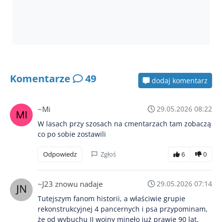
Komentarze
49
dodaj komentarz
~Mi
29.05.2026 08:22
W lasach przy szosach na cmentarzach tam zobaczą
co po sobie zostawili
Odpowiedz
Zgłoś
6
0
~J23 znowu nadaje
29.05.2026 07:14
Tutejszym fanom historii, a właściwie grupie
rekonstrukcyjnej 4 pancernych i psa przypominam,
że od wybuchu II wojny minęło już prawie 90 lat.