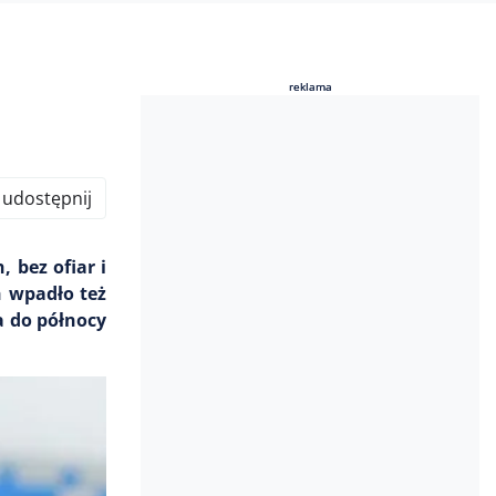
reklama
reklama
udostępnij
 bez ofiar i
h wpadło też
a do północy