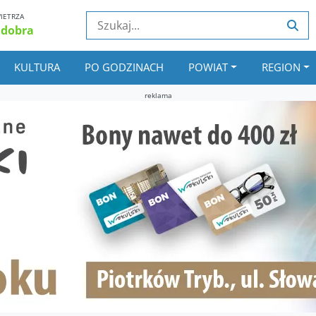
IETRZA
 dobra
KULTURA
PO GODZINACH
POWIAT
REGION
reklama