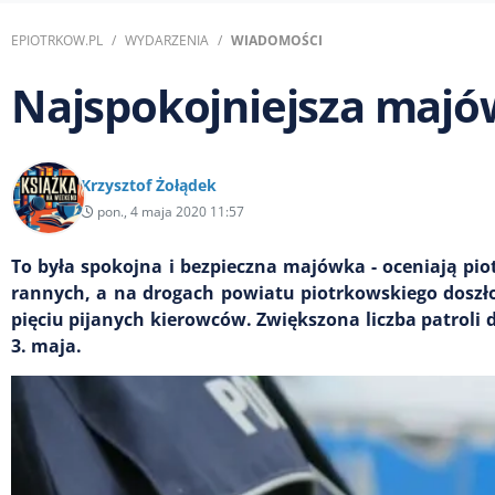
EPIOTRKOW.PL
WYDARZENIA
WIADOMOŚCI
Najspokojniejsza majó
Krzysztof Żołądek
pon., 4 maja 2020 11:57
To była spokojna i bezpieczna majówka - oceniają pio
rannych, a na drogach powiatu piotrkowskiego doszł
pięciu pijanych kierowców. Zwiększona liczba patroli 
3. maja.