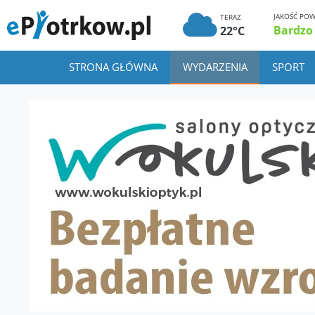
JAKOŚĆ POW
TERAZ
Bardzo
22°C
STRONA GŁÓWNA
WYDARZENIA
SPORT