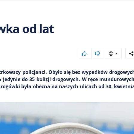
wka od lat
😊
trkowscy policjanci. Obyło się bez wypadków drogowych,
o jedynie do 35 kolizji drogowych. W ręce mundurowyc
drogówki była obecna na naszych ulicach od 30. kwietni