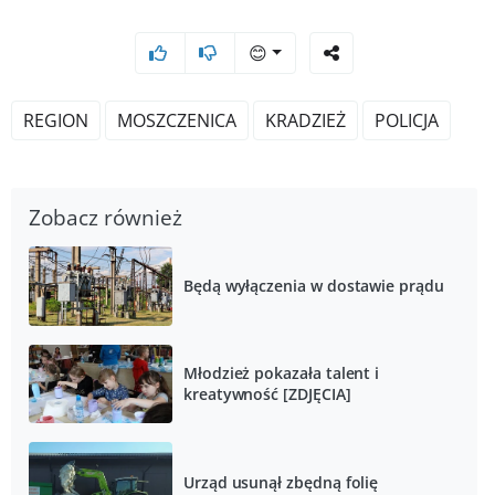
😊
REGION
MOSZCZENICA
KRADZIEŻ
POLICJA
Zobacz również
Będą wyłączenia w dostawie prądu
Młodzież pokazała talent i
kreatywność [ZDJĘCIA]
Urząd usunął zbędną folię