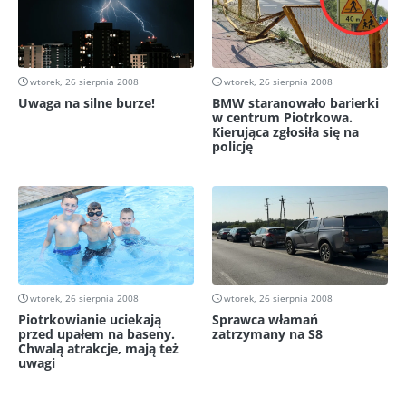
wtorek, 26 sierpnia 2008
wtorek, 26 sierpnia 2008
Uwaga na silne burze!
BMW staranowało barierki
w centrum Piotrkowa.
Kierująca zgłosiła się na
policję
wtorek, 26 sierpnia 2008
wtorek, 26 sierpnia 2008
Piotrkowianie uciekają
Sprawca włamań
przed upałem na baseny.
zatrzymany na S8
Chwalą atrakcje, mają też
uwagi