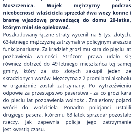
Moszczenica. Wujek mężczyzny podczas
nieobecnosci właściciela sprzedał dwa wozy konne i
bramę wjazdową prowadzącą do domu 20-latka,
którym miał się opiekować.
Poszkodowany łączne straty wycenił na 5 tys. złotych.
63-letniego mężczyznę zatrzymali w policyjnym areszcie
funkcjonariusze. Za kradzież grozi mu kara do pięciu lat
pozbawienia wolności. Stróżom prawa udało się
również dotrzeć do 49-letniego mieszkańca tej samej
gminy, który za sto złotych zakupił jeden ze
skradzionych wozów. Mężczyzna z 2 promilami alkoholu
w organizmie został zatrzymany. Po wytrzeźwieniu
odpowie za przestępstwo paserstwa - za co grozi kara
do pieciu lat pozbawienia wolności. Znaleziony pojazd
wrócił do właściciela. Ponadto policjanci ustalili
drugiego pasera, któremu 63-latek sprzedał pozostałe
rzeczy. Jak zapewnia policja jego zatrzymanie
jest kwestią czasu.