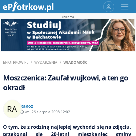
reklama
EPIOTRKOW.PL
WYDARZENIA
WIADOMOŚCI
Moszczenica: Zaufał wujkowi, a ten go
okradł
RaRoz
wt., 26 sierpnia 2008 12:02
O tym, że z rodziną najlepiej wychodzi się na zdjęciu,
przekonał się 20-letni mieszkaniec gminy