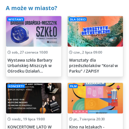
A może w miasto?
WYSTAWY
DLA DZIECI
sob., 27 czerwca 10:00
czw., 2 lipca 09:00
Wystawa szkła Barbary
Warsztaty dla
Urbańskiej-Miszczyk w
przedszkolaków "Koral w
Ośrodku Działań
Parku" / ZAPISY
Artystycznych
KONCERTY
FILM
niedz., 19 lipca 19:00
pt., 7 sierpnia 20:30
KONCERTOWE LATO W
Kino na leżakach -