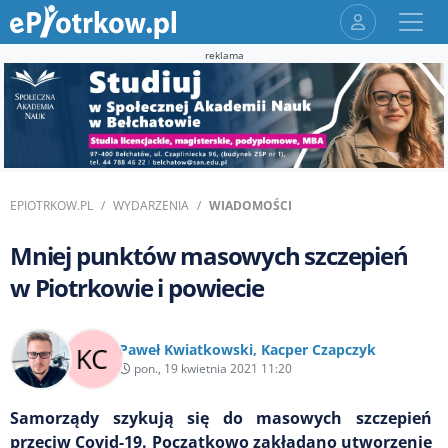
reklama
EPIOTRKOW.PL
WYDARZENIA
WIADOMOŚCI
Mniej punktów masowych szczepień
w Piotrkowie i powiecie
Paweł Kwiatkowski
,
Kacper Czapczyk
pon., 19 kwietnia 2021 11:20
Samorządy szykują się do masowych szczepień
przeciw Covid-19. Początkowo zakładano utworzenie