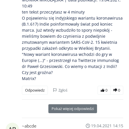
10:49
ten tekst przeczytasz w 4 minuty
O pojawieniu się indyjskiego wariantu koronawirusa
(B.1.617) Indie poinformowały świat pod koniec
marca. Już wtedy wzbudziło to spory niepokój -
mieliśmy bowiem do czynienia z podwójnie
zmutowanym wariantem SARS-CoV-2. 15 kwietnia
przypadki zakażeń odkryto w Wielkiej Brytanii.
"Nowy wariant koronawirusa wchodzi do gry w
Europie (...)" - przestrzegł na Twitterze immunolog
dr Paweł Grzesiowski. Co wiemy o mutacji z Indii?
Czy jest groźna?
Matrix?
Odpowiedz
Zgłoś
0
0
Pokaż więcej odpowiedzi
~abcde
19.04.2021 14:15