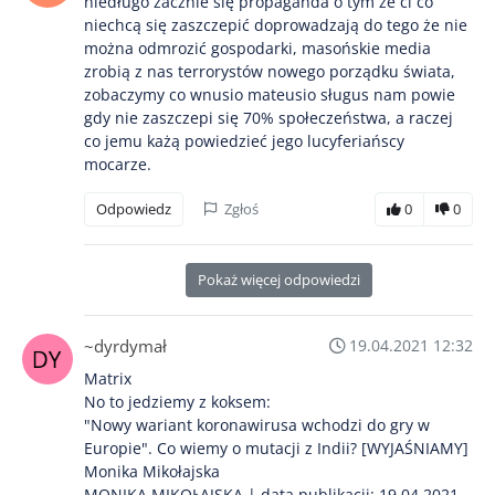
niedługo zacznie się propaganda o tym że ci co
niechcą się zaszczepić doprowadzają do tego że nie
można odmrozić gospodarki, masońskie media
zrobią z nas terrorystów nowego porządku świata,
zobaczymy co wnusio mateusio sługus nam powie
gdy nie zaszczepi się 70% społeczeństwa, a raczej
co jemu każą powiedzieć jego lucyferiańscy
mocarze.
Odpowiedz
Zgłoś
0
0
Pokaż więcej odpowiedzi
~dyrdymał
19.04.2021 12:32
Matrix
No to jedziemy z koksem:
"Nowy wariant koronawirusa wchodzi do gry w
Europie". Co wiemy o mutacji z Indii? [WYJAŚNIAMY]
Monika Mikołajska
MONIKA MIKOŁAJSKA | data publikacji: 19.04.2021,