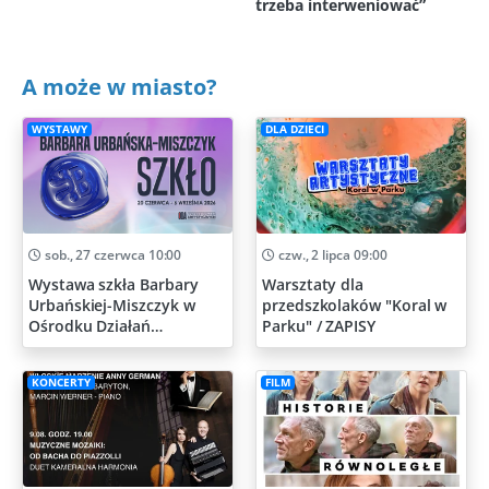
trzeba interweniować”
A może w miasto?
WYSTAWY
DLA DZIECI
sob., 27 czerwca 10:00
czw., 2 lipca 09:00
Wystawa szkła Barbary
Warsztaty dla
Urbańskiej-Miszczyk w
przedszkolaków "Koral w
Ośrodku Działań
Parku" / ZAPISY
Artystycznych
KONCERTY
FILM