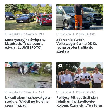
poniedziałek, 19 kwietnia 2021
poniedziałek, 19 kwietnia 2021
Motoryzacyjne święto w
Zderzenie dwóch
Mzurkach. Trwa trzecia
Volkswagenów na DK12.
edycja ILLUME [FOTO]
Jedna osoba trafiła do
szpitala
poniedziałek, 19 kwietnia 2021
poniedziałek, 19 kwietnia 2021
Ukradł złom i schował go w
Politycy PiS spotkali się z
stodole. Wrócił po kolejne
rolnikami w Szydłowie-
części i wpadł
Kolonii. Czarnek: „Tu i teraz