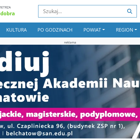
IETRZA
 dobra
KULTURA
PO GODZINACH
POWIAT
REGION
reklama