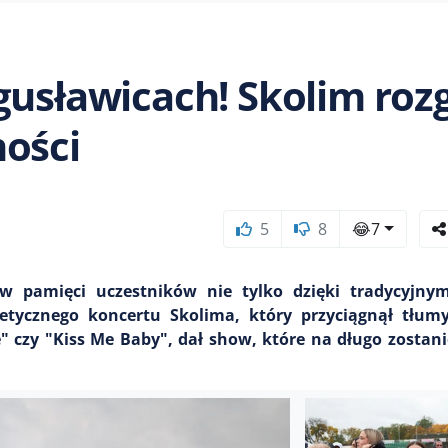
gusławicach! Skolim rozg
ności
5
8
😂
7
w pamięci uczestników nie tylko dzięki tradycyjny
etycznego koncertu Skolima, który przyciągnął tłumy
e" czy "Kiss Me Baby", dał show, które na długo zostan