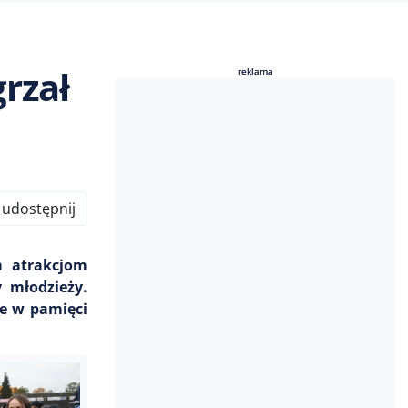
rzał
reklama
reklama
udostępnij
m atrakcjom
 młodzieży.
ie w pamięci