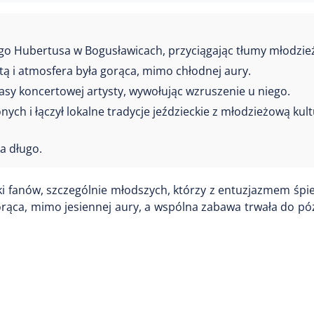
go Hubertusa w Bogusławicach, przyciągając tłumy młodzie
tą i atmosfera była gorąca, mimo chłodnej aury.
trasy koncertowej artysty, wywołując wzruszenie u niego.
ch i łączył lokalne tradycje jeździeckie z młodzieżową kul
a długo.
ki fanów, szczególnie młodszych, którzy z entuzjazmem śpi
gorąca, mimo jesiennej aury, a wspólna zabawa trwała do p