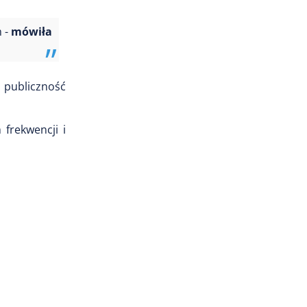
m -
mówiła
 publiczność
frekwencji i