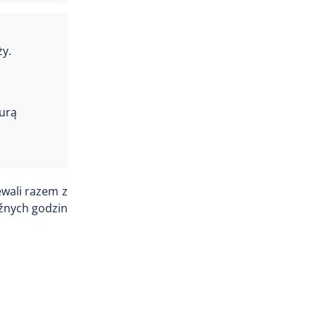
ży.
turą
ewali razem z
óźnych godzin