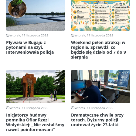
wtorek, 11 listopada 2025
wtorek, 11 listopada 2025
Pływała w Bugaju z
Weekend pełen atrakcji w
pytonami na szyi.
regionie. Sprawdź, co
Interweniowała policja
będzie się działo od 7 do 9
sierpnia
wtorek, 11 listopada 2025
wtorek, 11 listopada 2025
Inicjatorzy budowy
Dramatyczne chwile przy
pomnika Ofiar Rzezi
torach. Dyżurny policji
Wołyńskiej: „Nie zostaliśmy
uratował życie 23-latki
nawet poinformowani”