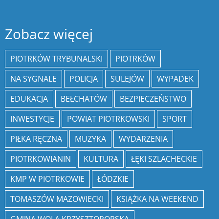
Zobacz więcej
PIOTRKÓW TRYBUNALSKI
PIOTRKÓW
NA SYGNALE
POLICJA
SULEJÓW
WYPADEK
EDUKACJA
BEŁCHATÓW
BEZPIECZEŃSTWO
INWESTYCJE
POWIAT PIOTRKOWSKI
SPORT
PIŁKA RĘCZNA
MUZYKA
WYDARZENIA
PIOTRKOWIANIN
KULTURA
ŁĘKI SZLACHECKIE
KMP W PIOTRKOWIE
ŁÓDZKIE
TOMASZÓW MAZOWIECKI
KSIĄŻKA NA WEEKEND
GMINA WOLA KRZYSZTOPORSKA