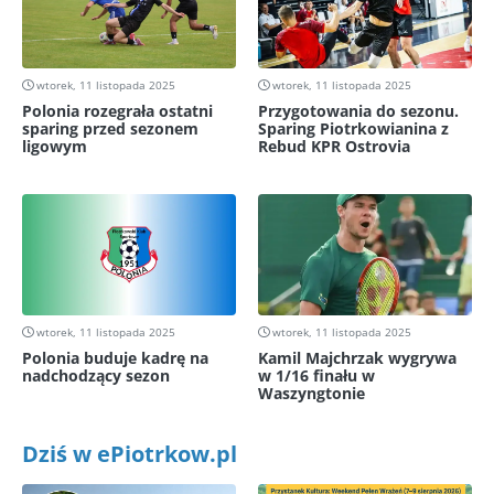
wtorek, 11 listopada 2025
wtorek, 11 listopada 2025
Polonia rozegrała ostatni
Przygotowania do sezonu.
sparing przed sezonem
Sparing Piotrkowianina z
ligowym
Rebud KPR Ostrovia
wtorek, 11 listopada 2025
wtorek, 11 listopada 2025
Polonia buduje kadrę na
Kamil Majchrzak wygrywa
nadchodzący sezon
w 1/16 finału w
Waszyngtonie
Dziś w ePiotrkow.pl