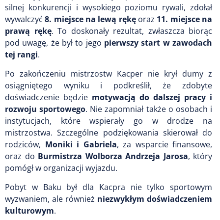
silnej konkurencji i wysokiego poziomu rywali, zdołał
wywalczyć
8. miejsce na lewą rękę
oraz
11. miejsce na
prawą rękę
. To doskonały rezultat, zwłaszcza biorąc
pod uwagę, że był to jego
pierwszy start w zawodach
tej rangi
.
Po zakończeniu mistrzostw Kacper nie krył dumy z
osiągniętego wyniku i podkreślił, że zdobyte
doświadczenie będzie
motywacją do dalszej pracy i
rozwoju sportowego
. Nie zapomniał także o osobach i
instytucjach, które wspierały go w drodze na
mistrzostwa. Szczególne podziękowania skierował do
rodziców,
Moniki i Gabriela
, za wsparcie finansowe,
oraz do
Burmistrza Wolborza Andrzeja Jarosa
, który
pomógł w organizacji wyjazdu.
Pobyt w Baku był dla Kacpra nie tylko sportowym
wyzwaniem, ale również
niezwykłym doświadczeniem
kulturowym
.