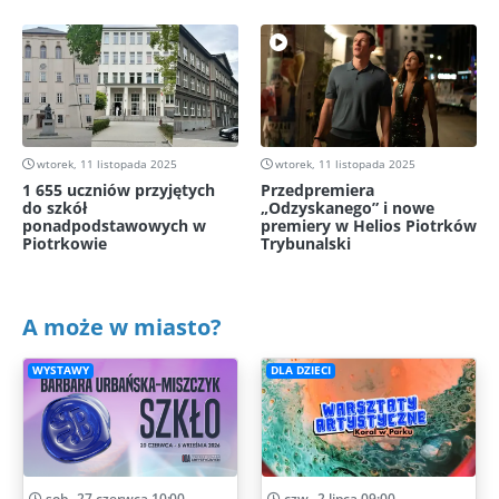
wtorek, 11 listopada 2025
wtorek, 11 listopada 2025
1 655 uczniów przyjętych
Przedpremiera
do szkół
„Odzyskanego” i nowe
ponadpodstawowych w
premiery w Helios Piotrków
Piotrkowie
Trybunalski
A może w miasto?
WYSTAWY
DLA DZIECI
sob., 27 czerwca 10:00
czw., 2 lipca 09:00