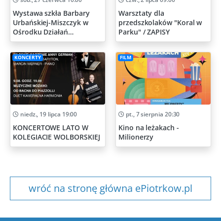
Wystawa szkła Barbary
Warsztaty dla
Urbańskiej-Miszczyk w
przedszkolaków "Koral w
Ośrodku Działań
Parku" / ZAPISY
Artystycznych
KONCERTY
FILM
niedz., 19 lipca 19:00
pt., 7 sierpnia 20:30
KONCERTOWE LATO W
Kino na leżakach -
KOLEGIACIE WOLBORSKIEJ
Milionerzy
wróć na stronę główna ePiotrkow.pl