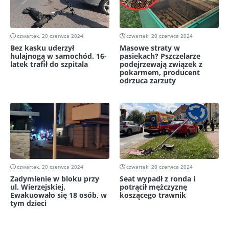
czwartek, 20 czerwca 2024
czwartek, 20 czerwca 2024
Bez kasku uderzył
Masowe straty w
hulajnogą w samochód. 16-
pasiekach? Pszczelarze
latek trafił do szpitala
podejrzewają związek z
pokarmem, producent
odrzuca zarzuty
czwartek, 20 czerwca 2024
czwartek, 20 czerwca 2024
Zadymienie w bloku przy
Seat wypadł z ronda i
ul. Wierzejskiej.
potrącił mężczyznę
Ewakuowało się 18 osób, w
koszącego trawnik
tym dzieci