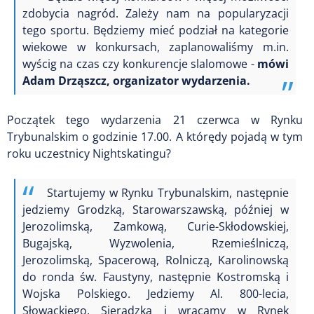
zdobycia nagród. Zależy nam na popularyzacji
tego sportu. Będziemy mieć podział na kategorie
wiekowe w konkursach, zaplanowaliśmy m.in.
wyścig na czas czy konkurencje slalomowe -
mówi
Adam Drząszcz, organizator wydarzenia.
Początek tego wydarzenia 21 czerwca w Rynku
Trybunalskim o godzinie 17.00. A którędy pojadą w tym
roku uczestnicy Nightskatingu?
Startujemy w Rynku Trybunalskim, następnie
jedziemy Grodzką, Starowarszawską, później w
Jerozolimską, Zamkową, Curie-Skłodowskiej,
Bugajską, Wyzwolenia, Rzemieślniczą,
Jerozolimską, Spacerową, Rolniczą, Karolinowską
do ronda św. Faustyny, następnie Kostromską i
Wojska Polskiego. Jedziemy Al. 800-lecia,
Słowackiego, Sieradzką i wracamy w Rynek