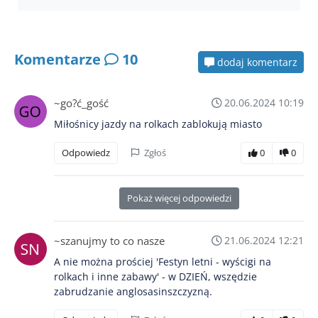
Komentarze
10
dodaj komentarz
~go?ć_gość
20.06.2024 10:19
Miłośnicy jazdy na rolkach zablokują miasto
Odpowiedz
Zgłoś
0
0
Pokaż więcej odpowiedzi
~szanujmy to co nasze
21.06.2024 12:21
A nie można prościej 'Festyn letni - wyścigi na
rolkach i inne zabawy' - w DZIEŃ, wszędzie
zabrudzanie anglosasinszczyzną.