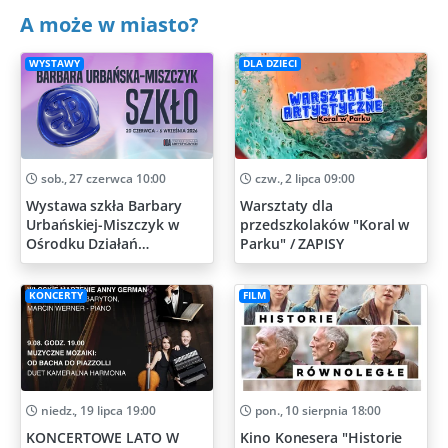
A może w miasto?
WYSTAWY
DLA DZIECI
sob., 27 czerwca 10:00
czw., 2 lipca 09:00
Wystawa szkła Barbary
Warsztaty dla
Urbańskiej-Miszczyk w
przedszkolaków "Koral w
Ośrodku Działań
Parku" / ZAPISY
Artystycznych
KONCERTY
FILM
niedz., 19 lipca 19:00
pon., 10 sierpnia 18:00
KONCERTOWE LATO W
Kino Konesera "Historie