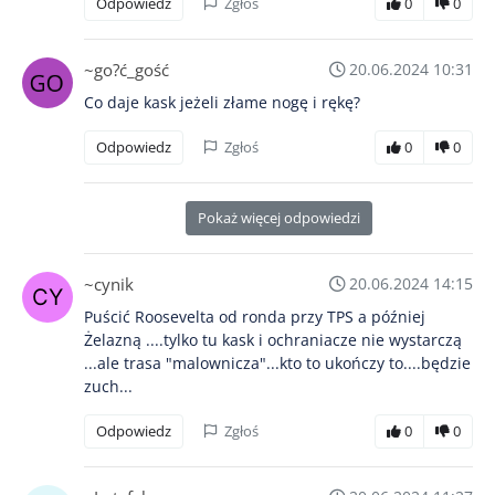
Odpowiedz
Zgłoś
0
0
~go?ć_gość
20.06.2024 10:31
Co daje kask jeżeli złame nogę i rękę?
Odpowiedz
Zgłoś
0
0
Pokaż więcej odpowiedzi
~cynik
20.06.2024 14:15
Puścić Roosevelta od ronda przy TPS a później
Żelazną ....tylko tu kask i ochraniacze nie wystarczą
...ale trasa "malownicza"...kto to ukończy to....będzie
zuch...
Odpowiedz
Zgłoś
0
0