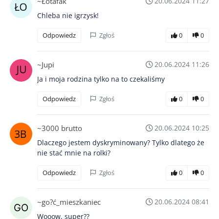
~Łotafak
20.06.2024 11:27
Chleba nie igrzysk!
Odpowiedz
Zgłoś
0
0
~Jupi
20.06.2024 11:26
Ja i moja rodzina tylko na to czekaliśmy
Odpowiedz
Zgłoś
0
0
~3000 brutto
20.06.2024 10:25
Dlaczego jestem dyskryminowany? Tylko dlatego że
nie stać mnie na rolki?
Odpowiedz
Zgłoś
0
0
~go?ć_mieszkaniec
20.06.2024 08:41
Wooow, super??