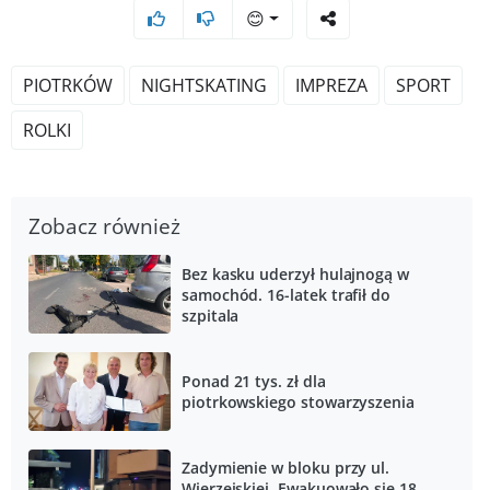
😊
PIOTRKÓW
NIGHTSKATING
IMPREZA
SPORT
ROLKI
Zobacz również
Bez kasku uderzył hulajnogą w
samochód. 16-latek trafił do
szpitala
Ponad 21 tys. zł dla
piotrkowskiego stowarzyszenia
Zadymienie w bloku przy ul.
Wierzejskiej. Ewakuowało się 18