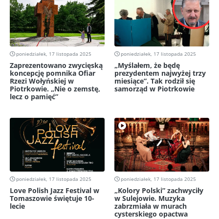
poniedziałek, 17 listopada 2025
poniedziałek, 17 listopada 2025
Zaprezentowano zwycięską
„Myślałem, że będę
koncepcję pomnika Ofiar
prezydentem najwyżej trzy
Rzezi Wołyńskiej w
miesiące”. Tak rodził się
Piotrkowie. „Nie o zemstę,
samorząd w Piotrkowie
lecz o pamięć”
poniedziałek, 17 listopada 2025
poniedziałek, 17 listopada 2025
Love Polish Jazz Festival w
„Kolory Polski” zachwyciły
Tomaszowie świętuje 10-
w Sulejowie. Muzyka
lecie
zabrzmiała w murach
cysterskiego opactwa