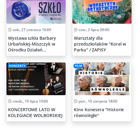
sob., 27 czerwca 10:00
czw., 2 lipca 09:00
Wystawa szkła Barbary
Warsztaty dla
Urbańskiej-Miszczyk w
przedszkolaków "Koral w
Ośrodku Działań
Parku" / ZAPISY
Artystycznych
KONCERTY
FILM
niedz., 19 lipca 19:00
pon., 10 sierpnia 18:00
KONCERTOWE LATO W
Kino Konesera "Historie
KOLEGIACIE WOLBORSKIEJ
równoległe"