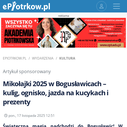
reklama
EPIOTRKOW.PL
WYDARZENIA
KULTURA
Artykuł sponsorowany
Mikołajki 2025 w Bogusławicach –
kulig, ognisko, jazda na kucykach i
prezenty
pon., 17 listopada 2025 12:51
Świąteczna magia nadchodzi do Bogusławic! W