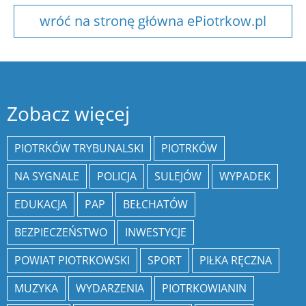
wróć na stronę główna ePiotrkow.pl
Zobacz więcej
PIOTRKÓW TRYBUNALSKI
PIOTRKÓW
NA SYGNALE
POLICJA
SULEJÓW
WYPADEK
EDUKACJA
PAP
BEŁCHATÓW
BEZPIECZEŃSTWO
INWESTYCJE
POWIAT PIOTRKOWSKI
SPORT
PIŁKA RĘCZNA
MUZYKA
WYDARZENIA
PIOTRKOWIANIN