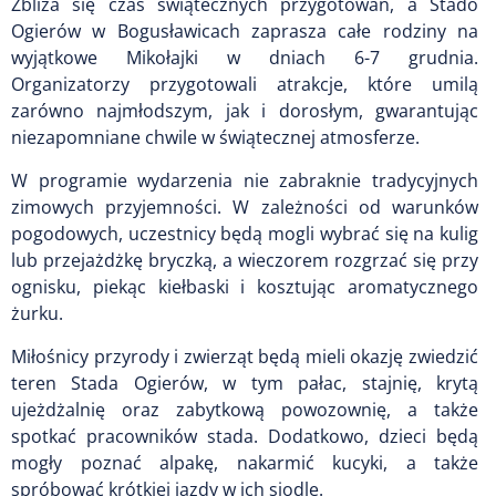
Zbliża się czas świątecznych przygotowań, a Stado
Ogierów w Bogusławicach zaprasza całe rodziny na
wyjątkowe Mikołajki w dniach 6-7 grudnia.
Organizatorzy przygotowali atrakcje, które umilą
zarówno najmłodszym, jak i dorosłym, gwarantując
niezapomniane chwile w świątecznej atmosferze.
W programie wydarzenia nie zabraknie tradycyjnych
zimowych przyjemności. W zależności od warunków
pogodowych, uczestnicy będą mogli wybrać się na kulig
lub przejażdżkę bryczką, a wieczorem rozgrzać się przy
ognisku, piekąc kiełbaski i kosztując aromatycznego
żurku.
Miłośnicy przyrody i zwierząt będą mieli okazję zwiedzić
teren Stada Ogierów, w tym pałac, stajnię, krytą
ujeżdżalnię oraz zabytkową powozownię, a także
spotkać pracowników stada. Dodatkowo, dzieci będą
mogły poznać alpakę, nakarmić kucyki, a także
spróbować krótkiej jazdy w ich siodle.