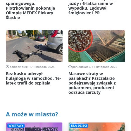
sparingowego.
jazdy i 6-latka ranni w
Piotrkowianin pokonuje
wypadku. Lądował
Olimpię MEDEX Piekary
śmigłowiec LPR
Śląskie
poniedziałek, 17 listopada 2025
poniedziałek, 17 listopada 2025
Bez kasku uderzył
Masowe straty w
hulajnogą w samochód. 16-
pasiekach? Pszczelarze
latek trafił do szpitala
podejrzewają związek z
pokarmem, producent
odrzuca zarzuty
A może w miasto?
WYSTAWY
DLA DZIECI