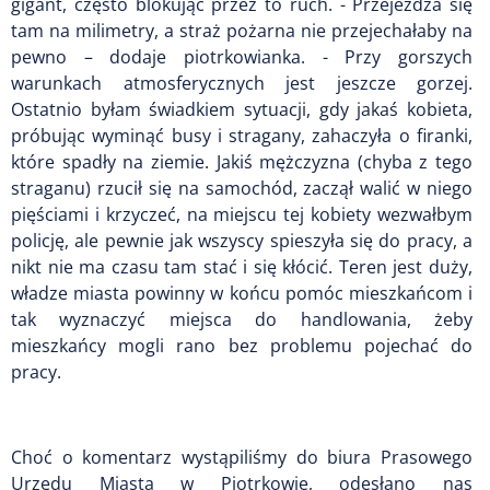
gigant, często blokując przez to ruch. - Przejeżdża się
tam na milimetry, a straż pożarna nie przejechałaby na
pewno – dodaje piotrkowianka. - Przy gorszych
warunkach atmosferycznych jest jeszcze gorzej.
Ostatnio byłam świadkiem sytuacji, gdy jakaś kobieta,
próbując wyminąć busy i stragany, zahaczyła o firanki,
które spadły na ziemie. Jakiś mężczyzna (chyba z tego
straganu) rzucił się na samochód, zaczął walić w niego
pięściami i krzyczeć, na miejscu tej kobiety wezwałbym
policję, ale pewnie jak wszyscy spieszyła się do pracy, a
nikt nie ma czasu tam stać i się kłócić. Teren jest duży,
władze miasta powinny w końcu pomóc mieszkańcom i
tak wyznaczyć miejsca do handlowania, żeby
mieszkańcy mogli rano bez problemu pojechać do
pracy.
Choć o komentarz wystąpiliśmy do biura Prasowego
Urzędu Miasta w Piotrkowie, odesłano nas