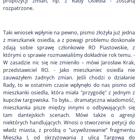
propozycji zmian, np. z Rady Osiedla - zostaną
rozpatrzone.
Taki wniosek wpłynie na pewno, pismo złożyła już jedna
z mieszkanek osiedla, a z powagi problemu doskonale
zdają sobie sprawę członkowie RO Piastowskie, z
którymi o sprawie rozmawialiśmy dokładnie rok temu. -
W zasadzie nic się nie zmieniło – mówi Jarosław Krak,
przedstawiciel RO. - Jako mieszkaniec osiedla nie
zauważyłem żadnych zmian. Jeśli chodzi o działanie
Rady, to w ostatnim czasie wpłynęło do nas pismo od
mieszkanki osiedla, która miała "przygodę" z jednym z
kupców targowiska. To była… dramatyczna wiadomość,
mieszkanka pisze między innymi o odbywających się
tam dantejskich scenach. Mówi także o agresji
niektórych handlujących. Wnosi o stworzenie petycji do
władz miasta, z prośbą o "ucywilizowanie” fragmentu
Mieszka I, od skrzyżowania z ulicą Targową do