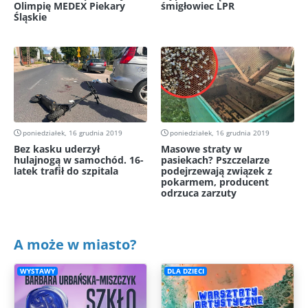
Olimpię MEDEX Piekary
śmigłowiec LPR
Śląskie
poniedziałek, 16 grudnia 2019
poniedziałek, 16 grudnia 2019
Bez kasku uderzył
Masowe straty w
hulajnogą w samochód. 16-
pasiekach? Pszczelarze
latek trafił do szpitala
podejrzewają związek z
pokarmem, producent
odrzuca zarzuty
A może w miasto?
WYSTAWY
DLA DZIECI