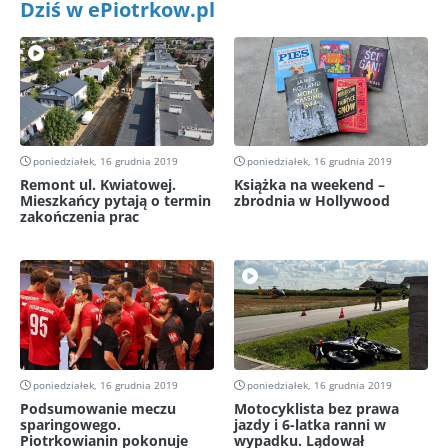
Dziś w ePiotrkow.pl
poniedziałek, 16 grudnia 2019
poniedziałek, 16 grudnia 2019
Remont ul. Kwiatowej.
Książka na weekend –
Mieszkańcy pytają o termin
zbrodnia w Hollywood
zakończenia prac
poniedziałek, 16 grudnia 2019
poniedziałek, 16 grudnia 2019
Podsumowanie meczu
Motocyklista bez prawa
sparingowego.
jazdy i 6-latka ranni w
Piotrkowianin pokonuje
wypadku. Lądował