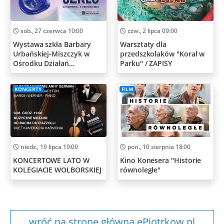
sob., 27 czerwca 10:00
czw., 2 lipca 09:00
Wystawa szkła Barbary
Warsztaty dla
Urbańskiej-Miszczyk w
przedszkolaków "Koral w
Ośrodku Działań
Parku" / ZAPISY
Artystycznych
KONCERTY
FILM
niedz., 19 lipca 19:00
pon., 10 sierpnia 18:00
KONCERTOWE LATO W
Kino Konesera "Historie
KOLEGIACIE WOLBORSKIEJ
równoległe"
wróć na stronę główna ePiotrkow.pl