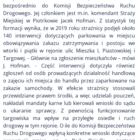
bezpośrednio do Komisji Bezpieczeństwa Ruchu
Drogowego. Jej członkiem jest m.in. komendant Straży
Miejskiej w Piotrkowie Jacek Hofman. Z statystyk tej
formacji wynika, że w 2019 roku strażnicy podjęli około
140 interwencji dotyczących parkowania w miejscu
obowiązywania zakazu zatrzymywania i postoju we
wtorki i piątki w rejonie ulic Mieszka I, Piastowskiej i
Targowej. - Głównie na zgłoszenie mieszkańców – mówi
J. Hofman. - Część interwencji dotyczyła również
zgłoszeń od osób prowadzących działalność handlową
o zajęciu ich miejsca do handlu przez zaparkowane na
zakazie samochody. W efekcie strażnicy stosowali
przewidziane prawem środki, a więc udzielali pouczeń,
nakładali mandaty karne lub kierowali wnioski do sądu
o ukaranie sprawcy. Z pewnością funkcjonowanie
targowiska ma wpływ na przyległe osiedle i ruch
drogowy w tym rejonie. O ile do Komisji Bezpieczeństwa
Ruchu Drogowego wpłyną konkretne wnioski dotyczące