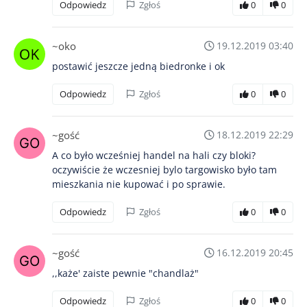
Odpowiedz
Zgłoś
0
0
~oko
19.12.2019 03:40
postawić jeszcze jedną biedronke i ok
Odpowiedz
Zgłoś
0
0
~gość
18.12.2019 22:29
A co było wcześniej handel na hali czy bloki?
oczywiście że wczesniej bylo targowisko było tam
mieszkania nie kupować i po sprawie.
Odpowiedz
Zgłoś
0
0
~gość
16.12.2019 20:45
,,każe' zaiste pewnie "chandlaż"
Odpowiedz
Zgłoś
0
0