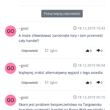
Pokaż więcej odpowiedzi
~gość
18.12.2019 10:43
A może zlikwidować zarośnięte tory i tam przenieść
cały handel?
Odpowiedz
Zgłoś
0
0
~gość
18.12.2019 06:04
Najlepiej zrobić alternatywny wyjazd z tego osiedla
Odpowiedz
Zgłoś
0
0
~gość
18.12.2019 05:15
Skoro jest problem bezpieczeństwa na Targowisku
to należy przenieść handel na Bazar Ptak we wtorki i