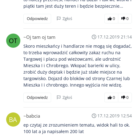
piątki tam jest duży teren i będzie bezpiecznie...
Odpowiedz
Zgłoś
0
0
~Oj tam oj tam
17.12.2019 21:14
Skoro mieszkańcy i handlarze nie mogą się dogadać,
to trzeba wprowadzić całkowity zakaz ruchu na
Targowej i placu pod wieżowcami, ale udrożnić
Mieszka I i Chrobrego. Wkopać barierki w ulicy,
zrobić duży deptak i będzie już stałe miejsce na
targowisko. Dojazd do bloków od strony Czarnej lub
Mieszka I i chrobrego. Innego wyjścia nie widzę.
Odpowiedz
Zgłoś
0
0
~babcia
17.12.2019 12:54
ep czytaj ze zrozumieniem tematu, widok hali to ok.
100 lat a ja napisałem 200 lat