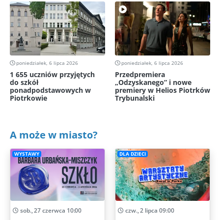
poniedziałek, 6 lipca 2026
poniedziałek, 6 lipca 2026
1 655 uczniów przyjętych
Przedpremiera
do szkół
„Odzyskanego” i nowe
ponadpodstawowych w
premiery w Helios Piotrków
Piotrkowie
Trybunalski
A może w miasto?
WYSTAWY
DLA DZIECI
sob., 27 czerwca 10:00
czw., 2 lipca 09:00