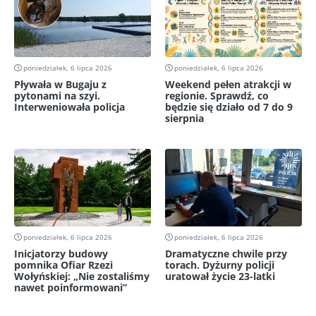
poniedziałek, 6 lipca 2026
poniedziałek, 6 lipca 2026
Pływała w Bugaju z
Weekend pełen atrakcji w
pytonami na szyi.
regionie. Sprawdź, co
Interweniowała policja
będzie się działo od 7 do 9
sierpnia
poniedziałek, 6 lipca 2026
poniedziałek, 6 lipca 2026
Inicjatorzy budowy
Dramatyczne chwile przy
pomnika Ofiar Rzezi
torach. Dyżurny policji
Wołyńskiej: „Nie zostaliśmy
uratował życie 23-latki
nawet poinformowani”