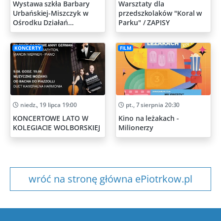
Wystawa szkła Barbary
Warsztaty dla
Urbańskiej-Miszczyk w
przedszkolaków "Koral w
Ośrodku Działań
Parku" / ZAPISY
Artystycznych
KONCERTY
FILM
niedz., 19 lipca 19:00
pt., 7 sierpnia 20:30
KONCERTOWE LATO W
Kino na leżakach -
KOLEGIACIE WOLBORSKIEJ
Milionerzy
wróć na stronę główna ePiotrkow.pl