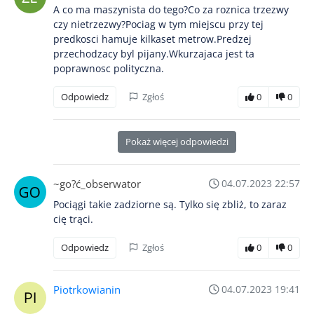
A co ma maszynista do tego?Co za roznica trzezwy
czy nietrzezwy?Pociag w tym miejscu przy tej
predkosci hamuje kilkaset metrow.Predzej
przechodzacy byl pijany.Wkurzajaca jest ta
poprawnosc polityczna.
Odpowiedz
Zgłoś
0
0
Pokaż więcej odpowiedzi
~go?ć_obserwator
04.07.2023 22:57
Pociągi takie zadziorne są. Tylko się zbliż, to zaraz
cię trąci.
Odpowiedz
Zgłoś
0
0
Piotrkowianin
04.07.2023 19:41