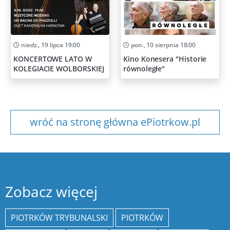
niedz., 19 lipca 19:00
pon., 10 sierpnia 18:00
KONCERTOWE LATO W
Kino Konesera "Historie
KOLEGIACIE WOLBORSKIEJ
równoległe"
wróć na stronę główna ePiotrkow.pl
Zobacz więcej
PIOTRKÓW TRYBUNALSKI
PIOTRKÓW