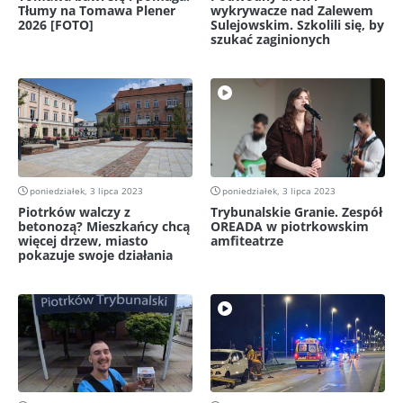
Tłumy na Tomawa Plener
wykrywacze nad Zalewem
2026 [FOTO]
Sulejowskim. Szkolili się, by
szukać zaginionych
poniedziałek, 3 lipca 2023
poniedziałek, 3 lipca 2023
Piotrków walczy z
Trybunalskie Granie. Zespół
betonozą? Mieszkańcy chcą
OREADA w piotrkowskim
więcej drzew, miasto
amfiteatrze
pokazuje swoje działania