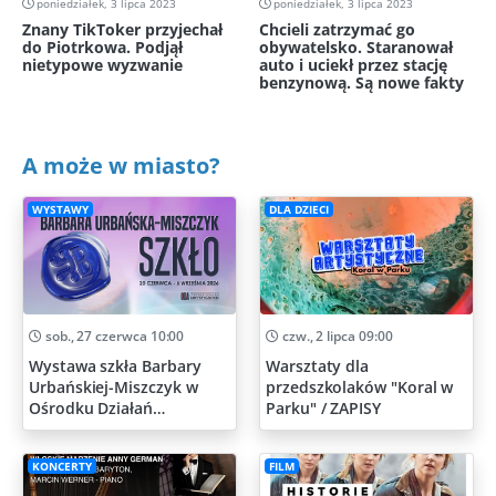
poniedziałek, 3 lipca 2023
poniedziałek, 3 lipca 2023
Znany TikToker przyjechał
Chcieli zatrzymać go
do Piotrkowa. Podjął
obywatelsko. Staranował
nietypowe wyzwanie
auto i uciekł przez stację
benzynową. Są nowe fakty
A może w miasto?
WYSTAWY
DLA DZIECI
sob., 27 czerwca 10:00
czw., 2 lipca 09:00
Wystawa szkła Barbary
Warsztaty dla
Urbańskiej-Miszczyk w
przedszkolaków "Koral w
Ośrodku Działań
Parku" / ZAPISY
Artystycznych
KONCERTY
FILM