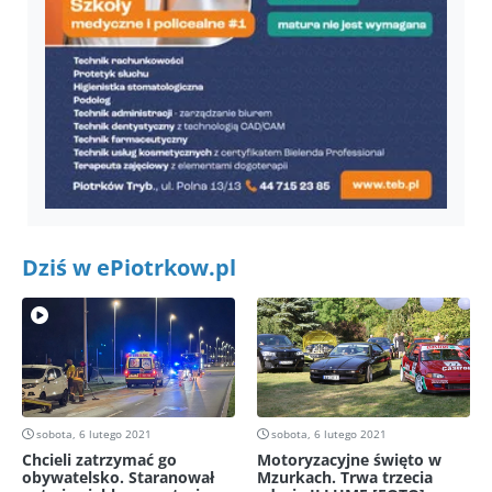
Dziś w ePiotrkow.pl
sobota, 6 lutego 2021
sobota, 6 lutego 2021
Chcieli zatrzymać go
Motoryzacyjne święto w
obywatelsko. Staranował
Mzurkach. Trwa trzecia