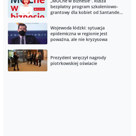
„MOCne w biznesie”. Rusza
bezpłatny program szkoleniowo-
grantowy dla kobiet od Santander
Bank Polska i Polskiej Fundacji
Przedsiębiorczości
Wojewoda łódzki: sytuacja
epidemiczna w regionie jest
poważna, ale nie kryzysowa
Prezydent wręczył nagrody
piotrkowskiej oświacie