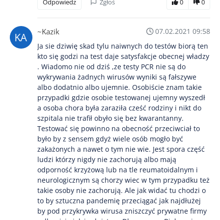
Odpowiedz
Zgłoś
0
0
~Kazik
07.02.2021 09:58
Ja sie dziwię skad tylu naiwnych do testów biorą ten
kto się godzi na test daje satysfakcje obecnej władzy
. Wiadomo nie od dziś ,ze testy PCR nie są do
wykrywania żadnych wirusów wyniki są fałszywe
albo dodatnio albo ujemnie. Osobiście znam takie
przypadki gdzie osobie testowanej ujemny wyszedł
a osoba chora była zaraziła cześć rodziny i nikt do
szpitala nie trafił obyło się bez kwarantanny.
Testować się powinno na obecność przeciwciał to
było by z sensem gdyż wiele osób mogło być
zakażonych a nawet o tym nie wie. Jest spora część
ludzi którzy nigdy nie zachorują albo mają
odporność krzyżową lub na tle reumatoidalnym i
neurologicznym są chorzy wiec w tym przypadku też
takie osoby nie zachorują. Ale jak widać tu chodzi o
to by sztuczna pandemię przeciągać jak najdłużej
by pod przykrywka wirusa zniszczyć prywatne firmy