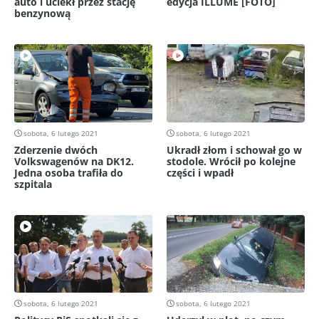
auto i uciekł przez stację
edycja ILLUME [FOTO]
benzynową
sobota, 6 lutego 2021
sobota, 6 lutego 2021
Zderzenie dwóch
Ukradł złom i schował go w
Volkswagenów na DK12.
stodole. Wrócił po kolejne
Jedna osoba trafiła do
części i wpadł
szpitala
sobota, 6 lutego 2021
sobota, 6 lutego 2021