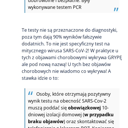
dobrowolne i bezpłatne. Były
wykonywane testem PCR
Te testy nie są przeznaczone do diagnostyki,
poza tym dają 90% wyników fałszywie
dodatnich. To nie jest specyficzny test na
mitycznego wirusa SARS-CoV-2! W praktyce u
tych z objawami chorobowymi wykrywa GRYPĘ
ale pod nową nazwą! U tych bez objawów
chorobowych nie wiadomo co wykrywa! A
stawka idzie o to:
Osoby, które otrzymają pozytywny
wynik testu na obecność SARS-Cov-2
muszą poddać się
obowiązkowej
10-
dniowej izolacji domowej (
w przypadku
braku objawów
) oraz skontaktować się