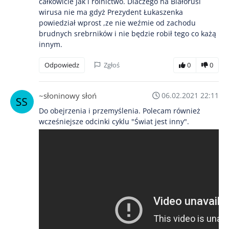
całkowicie jak i rolnictwo. Dlaczego na Białorusi
wirusa nie ma gdyż Prezydent Łukaszenka
powiedział wprost ,ze nie weźmie od zachodu
brudnych srebrników i nie będzie robił tego co każą
innym.
Odpowiedz
Zgłoś
0
0
~słoninowy słoń
06.02.2021 22:11
Do obejrzenia i przemyślenia. Polecam również
wcześniejsze odcinki cyklu "Świat jest inny".