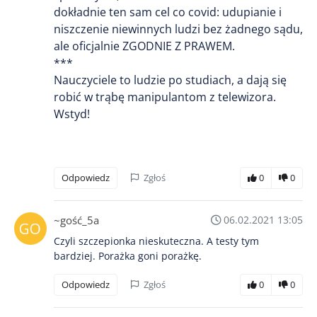
dokładnie ten sam cel co covid: udupianie i
niszczenie niewinnych ludzi bez żadnego sądu,
ale oficjalnie ZGODNIE Z PRAWEM.
***
Nauczyciele to ludzie po studiach, a dają się
robić w trąbę manipulantom z telewizora.
Wstyd!
Odpowiedz
Zgłoś
0
0
~gość_5a
06.02.2021 13:05
Czyli szczepionka nieskuteczna. A testy tym
bardziej. Porażka goni porażkę.
Odpowiedz
Zgłoś
0
0