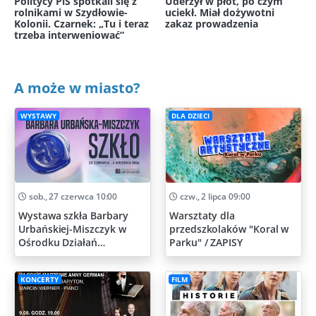
Politycy PiS spotkali się z
Uderzył w płot, po czym
rolnikami w Szydłowie-
uciekł. Miał dożywotni
Kolonii. Czarnek: „Tu i teraz
zakaz prowadzenia
trzeba interweniować”
A może w miasto?
WYSTAWY
DLA DZIECI
sob., 27 czerwca 10:00
czw., 2 lipca 09:00
Wystawa szkła Barbary
Warsztaty dla
Urbańskiej-Miszczyk w
przedszkolaków "Koral w
Ośrodku Działań
Parku" / ZAPISY
Artystycznych
KONCERTY
FILM