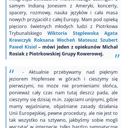
samym Indianą Jonesem z Ameryki, koncerty,
spacery, rozmowy, nauka języków i cała masa
nowych przyjaciół z całej Europy. Mam pod opieką
pięcioro świetnych młodych ludzi z Piotrkowa
Trybunalskiego
Wiktoria Stęplewska
Agata
Krawczyk
Roksana Wocheń
Mateusz Szubert
Paweł Kisiel
– mówi jeden z opiekunów Michał
Rosiak z Piotrkowskiej Grupy Rowerowej.
- Aktualnie przebywamy nad pięknym
jeziorem Hopfensee w górach i cieszymy się
pierwszymi, no może nie promieniami słońca,
ponieważ cały czas nam tutaj deszcz pada, ale
cieszymy się dzisiaj m.in. zajęciami unijnymi, gdzie
mamy wyjaśniane, objaśniane zasady działania
Unii Europejskiej, pewne procedury, ale nie jest to
tak wszystko na sztywno, jakbyśmy sobie mogli
wyczytać w internecie, tylko bardzo sympatyczne