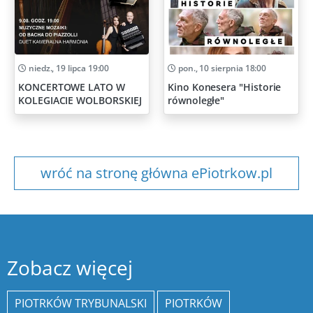
niedz., 19 lipca 19:00
pon., 10 sierpnia 18:00
KONCERTOWE LATO W
Kino Konesera "Historie
KOLEGIACIE WOLBORSKIEJ
równoległe"
wróć na stronę główna ePiotrkow.pl
Zobacz więcej
PIOTRKÓW TRYBUNALSKI
PIOTRKÓW