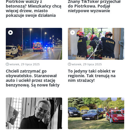
Piotrków walczy z
Znany TikToker przyjechał
betonozą? Mieszkańcy chcą
do Piotrkowa. Podjął
więcej drzew, miasto
nietypowe wyzwanie
pokazuje swoje działania
wtorek, 29 lipca 2025
wtorek, 29 lipca 2025
Chcieli zatrzymać go
To jedyny taki obiekt w
obywatelsko. Staranował
regionie. Tak trenują na
auto i uciekł przez stację
nim strażacy!
benzynową. Są nowe fakty