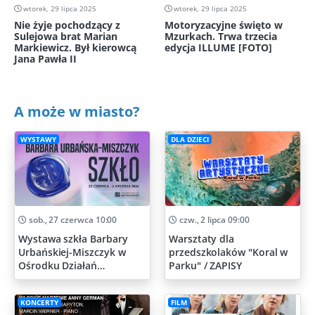
wtorek, 29 lipca 2025
wtorek, 29 lipca 2025
Nie żyje pochodzący z
Motoryzacyjne święto w
Sulejowa brat Marian
Mzurkach. Trwa trzecia
Markiewicz. Był kierowcą
edycja ILLUME [FOTO]
Jana Pawła II
A może w miasto?
WYSTAWY
DLA DZIECI
sob., 27 czerwca 10:00
czw., 2 lipca 09:00
Wystawa szkła Barbary
Warsztaty dla
Urbańskiej-Miszczyk w
przedszkolaków "Koral w
Ośrodku Działań
Parku" / ZAPISY
Artystycznych
KONCERTY
FILM