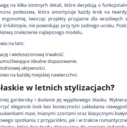
gę na kilka istotnych detali, które decydują o funkcjonal
styczna podeszwa, która amortyzuje każdy krok na tward
 ergonomię, tworząc projekty przyjazne dla wrażliwych 
az śródstopie, nie powodując przy tym żadnego ucisku. Po
ułatwią znalezienie najlepszego modelu.
ia na lato:
cję i wielosezonową trwałość.
umożliwiające idealne dopasowanie.
ałodniowej aktywności.
wo na każdej miejskiej nawierzchni.
łaskie w letnich stylizacjach
?
niej garderoby i dodanie jej wyjątkowego blasku. Wybiera
rzyć elegancki look bez konieczności zakładania niewygod
ukienkami maxi, lnianymi szortami oraz klasycznymi biały
go spotkania z przyjaciółmi, jak i w trakcie romantycznej
lorów, które bez trudu dopasujesz do swojego indywidua