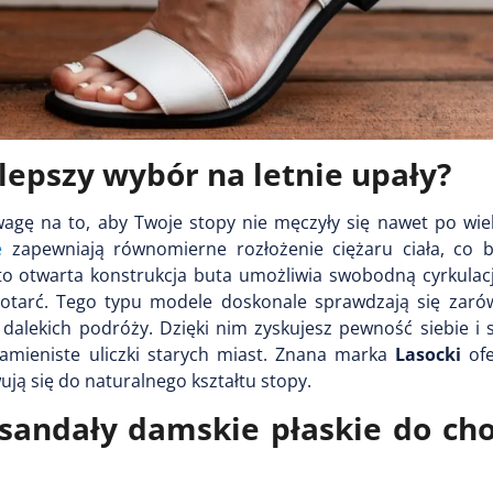
jlepszy wybór na letnie upały?
agę na to, aby Twoje stopy nie męczyły się nawet po wie
e
zapewniają równomierne rozłożenie ciężaru ciała, co 
to otwarta konstrukcja buta umożliwia swobodną cyrkulacj
 otarć. Tego typu modele doskonale sprawdzają się zar
 dalekich podróży. Dzięki nim zyskujesz pewność siebie i 
kamieniste uliczki starych miast. Znana marka
Lasocki
ofe
ują się do naturalnego kształtu stopy.
sandały damskie płaskie do ch