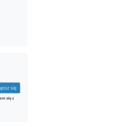
pisz się
em się z