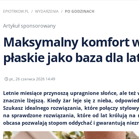
EPIOTRKOW.PL
WYDARZENIA
PO GODZINACH
Artykuł sponsorowany
Maksymalny komfort w 
płaskie jako baza dla la
pt., 26 czerwca 2026 14:49
Letnie miesiące przynoszą upragnione słońce, ale te
znacznie lżejszą. Kiedy żar leje się z nieba, odpow
Szukasz idealnego rozwiązania, które połączy stylow
na sprawdzone rozwiązania, które od lat królują na
obcasa pozwalają stopom oddychać i gwarantują nie