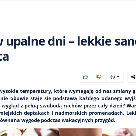
upalne dni – lekkie san
ta
😊
ż wysokie temperatury, które wymagają od nas zmiany 
iednie obuwie staje się podstawą każdego udanego wyj
y wygląd z pełną swobodą ruchów przez cały dzień? Wa
 miejskich deptakach i nadmorskich promenadach. Lek
zrównaną wygodę podczas wakacyjnych przygód.