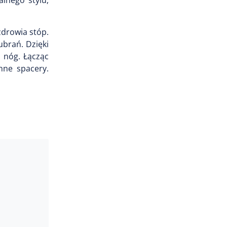
drowia stóp.
brań. Dzięki
 nóg. Łącząc
nne spacery.