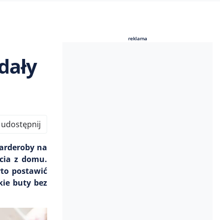
reklama
reklama
dały
udostępnij
garderoby na
ścia z domu.
rto postawić
kie buty bez