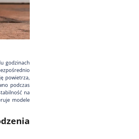
lu godzinach
bezpośrednio
ę powietrza,
ówno podczas
stabilność na
ruje modele
odzenia