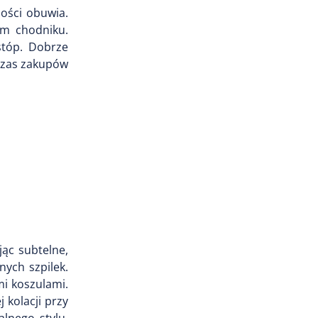
ności obuwia.
ym chodniku.
stóp. Dobrze
dczas zakupów
jąc subtelne,
nych szpilek.
mi koszulami.
 kolacji przy
lnego stylu,