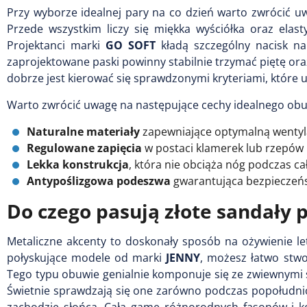
Przy wyborze idealnej pary na co dzień warto zwrócić uwa
Przede wszystkim liczy się miękka wyściółka oraz ela
Projektanci marki
GO SOFT
kładą szczególny nacisk na
zaprojektowane paski powinny stabilnie trzymać piętę or
dobrze jest kierować się sprawdzonymi kryteriami, które 
Warto zwrócić uwagę na następujące cechy idealnego obuw
Naturalne materiały
zapewniające optymalną wentyla
Regulowane zapięcia
w postaci klamerek lub rzepów 
Lekka konstrukcja
, która nie obciąża nóg podczas c
Antypoślizgowa podeszwa
gwarantująca bezpieczeńst
Do czego pasują złote sandały p
Metaliczne akcenty to doskonały sposób na ożywienie let
połyskujące modele od marki
JENNY
, możesz łatwo stwo
Tego typu obuwie genialnie komponuje się ze zwiewnymi s
Świetnie sprawdzają się one zarówno podczas popołudniowe
zachodzie słońca. Całą gamę różnorodnych fasonów i ko