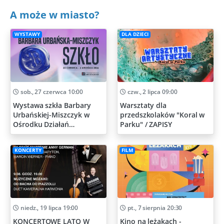
A może w miasto?
WYSTAWY
DLA DZIECI
sob., 27 czerwca 10:00
czw., 2 lipca 09:00
Wystawa szkła Barbary
Warsztaty dla
Urbańskiej-Miszczyk w
przedszkolaków "Koral w
Ośrodku Działań
Parku" / ZAPISY
Artystycznych
KONCERTY
FILM
niedz., 19 lipca 19:00
pt., 7 sierpnia 20:30
KONCERTOWE LATO W
Kino na leżakach -