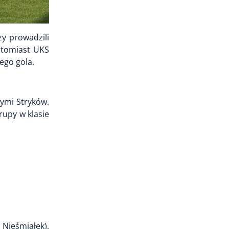
zy prowadzili
natomiast UKS
ego gola.
nymi Stryków.
rupy w klasie
 Nieśmiałek),