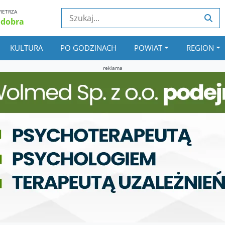
IETRZA
 dobra
KULTURA
PO GODZINACH
POWIAT
REGION
reklama