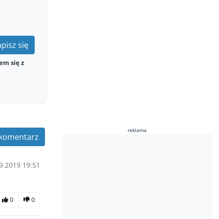
pisz się
em się z
reklama
komentarz
9.2019 19:51
0
0