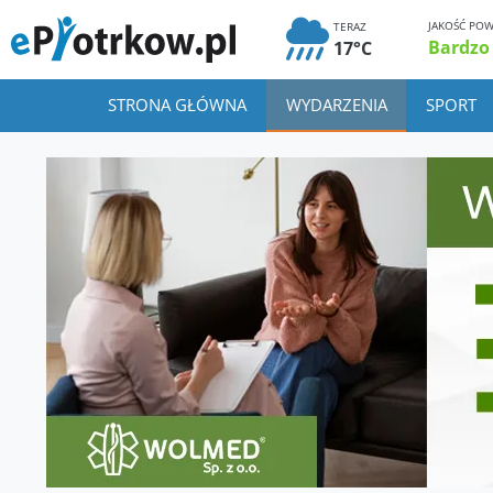
JAKOŚĆ POW
TERAZ
Bardzo
17°C
STRONA GŁÓWNA
WYDARZENIA
SPORT