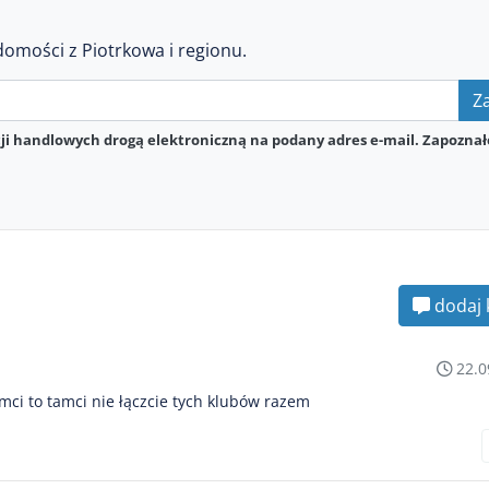
domości z Piotrkowa i regionu.
Za
i handlowych drogą elektroniczną na podany adres e-mail. Zapoznał
dodaj 
22.0
mci to tamci nie łączcie tych klubów razem