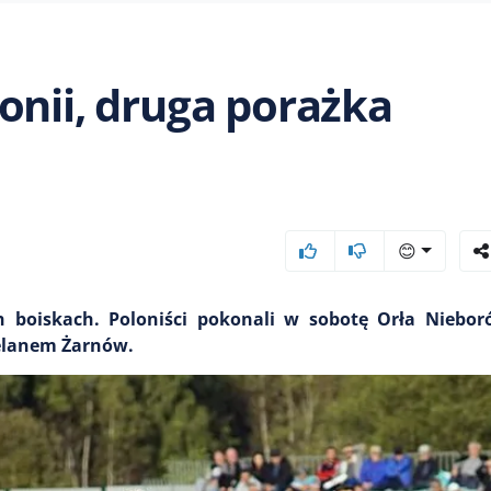
onii, druga porażka
😊
boiskach. Poloniści pokonali w sobotę Orła Nieborów
ztelanem Żarnów.