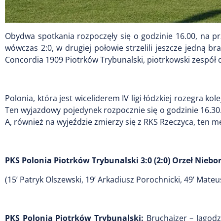
Obydwa spotkania rozpoczęły się o godzinie 16.00, na prz
wówczas 2:0, w drugiej połowie strzelili jeszcze jedną br
Concordia 1909 Piotrków Trybunalski, piotrkowski zespół do
Polonia, która jest wiceliderem IV ligi łódzkiej rozegra k
Ten wyjazdowy pojedynek rozpocznie się o godzinie 16.30. 
A, również na wyjeździe zmierzy się z RKS Rzeczyca, ten m
PKS Polonia Piotrków Trybunalski 3:0 (2:0) Orzeł Nieb
(15’ Patryk Olszewski, 19’ Arkadiusz Porochnicki, 49’ Mateu
PKS Polonia Piotrków Trybunalski:
Bruchajzer – Jagodzi