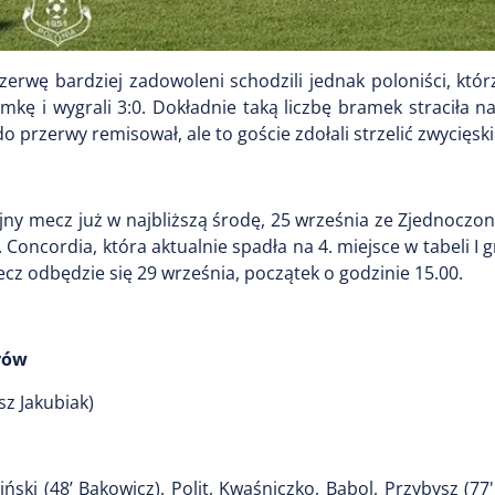
erwę bardziej zadowoleni schodzili jednak poloniści, któr
amkę i wygrali 3:0. Dokładnie taką liczbę bramek straciła 
 przerwy remisował, ale to goście zdołali strzelić zwycięski
olejny mecz już w najbliższą środę, 25 września ze Zjednoczo
Concordia, która aktualnie spadła na 4. miejsce w tabeli I g
ecz odbędzie się 29 września, początek o godzinie 15.00.
orów
sz Jakubiak)
ński (48’ Bąkowicz), Polit, Kwaśniczko, Bąbol, Przybysz (77'