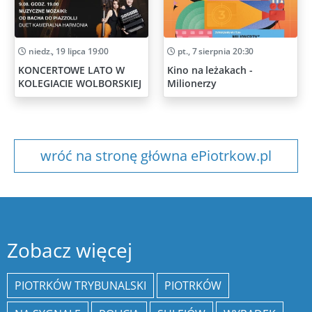
niedz., 19 lipca 19:00
pt., 7 sierpnia 20:30
KONCERTOWE LATO W
Kino na leżakach -
KOLEGIACIE WOLBORSKIEJ
Milionerzy
wróć na stronę główna ePiotrkow.pl
Zobacz więcej
PIOTRKÓW TRYBUNALSKI
PIOTRKÓW