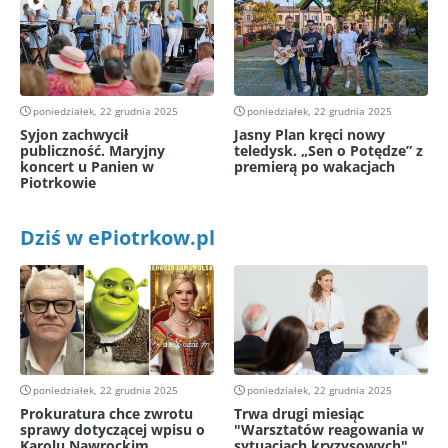
poniedziałek, 22 grudnia 2025
poniedziałek, 22 grudnia 2025
Syjon zachwycił
Jasny Plan kręci nowy
publiczność. Maryjny
teledysk. „Sen o Potędze” z
koncert u Panien w
premierą po wakacjach
Piotrkowie
Dziś w ePiotrkow.pl
poniedziałek, 22 grudnia 2025
poniedziałek, 22 grudnia 2025
Prokuratura chce zwrotu
Trwa drugi miesiąc
sprawy dotyczącej wpisu o
"Warsztatów reagowania w
Karolu Nawrockim.
sytuacjach kryzysowych"