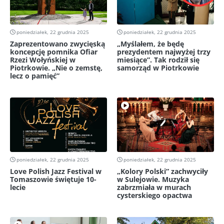
poniedziałek, 22 grudnia 2025
poniedziałek, 22 grudnia 2025
Zaprezentowano zwycięską
„Myślałem, że będę
koncepcję pomnika Ofiar
prezydentem najwyżej trzy
Rzezi Wołyńskiej w
miesiące”. Tak rodził się
Piotrkowie. „Nie o zemstę,
samorząd w Piotrkowie
lecz o pamięć”
poniedziałek, 22 grudnia 2025
poniedziałek, 22 grudnia 2025
Love Polish Jazz Festival w
„Kolory Polski” zachwyciły
Tomaszowie świętuje 10-
w Sulejowie. Muzyka
lecie
zabrzmiała w murach
cysterskiego opactwa