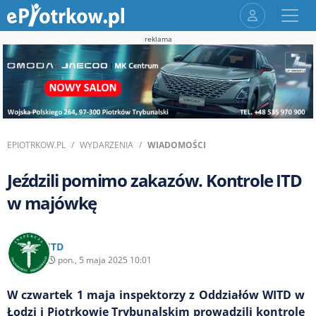
reklama
EPIOTRKOW.PL
WYDARZENIA
WIADOMOŚCI
Jeździli pomimo zakazów. Kontrole ITD
w majówkę
ITD
pon., 5 maja 2025 10:01
W czwartek 1 maja inspektorzy z Oddziałów WITD w
Łodzi i Piotrkowie Trybunalskim prowadzili kontrole