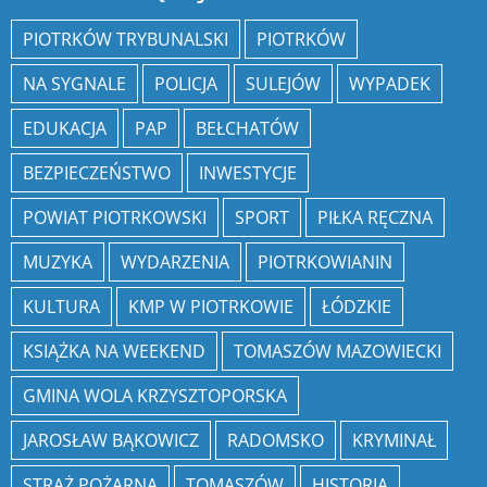
PIOTRKÓW TRYBUNALSKI
PIOTRKÓW
NA SYGNALE
POLICJA
SULEJÓW
WYPADEK
EDUKACJA
PAP
BEŁCHATÓW
BEZPIECZEŃSTWO
INWESTYCJE
POWIAT PIOTRKOWSKI
SPORT
PIŁKA RĘCZNA
MUZYKA
WYDARZENIA
PIOTRKOWIANIN
KULTURA
KMP W PIOTRKOWIE
ŁÓDZKIE
KSIĄŻKA NA WEEKEND
TOMASZÓW MAZOWIECKI
GMINA WOLA KRZYSZTOPORSKA
JAROSŁAW BĄKOWICZ
RADOMSKO
KRYMINAŁ
STRAŻ POŻARNA
TOMASZÓW
HISTORIA