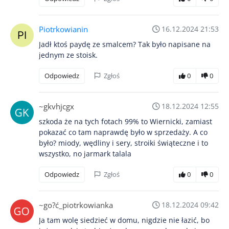
Piotrkowianin
16.12.2024 21:53
Jadł ktoś paydę ze smalcem? Tak było napisane na
jednym ze stoisk.
Odpowiedz
Zgłoś
0
0
~gkvhjcgx
18.12.2024 12:55
szkoda że na tych fotach 99% to Wiernicki, zamiast
pokazać co tam naprawdę było w sprzedaży. A co
było? miody, wędliny i sery, stroiki świąteczne i to
wszystko, no jarmark talala
Odpowiedz
Zgłoś
0
0
~go?ć_piotrkowianka
18.12.2024 09:42
Ja tam wolę siedzieć w domu, nigdzie nie łazić, bo