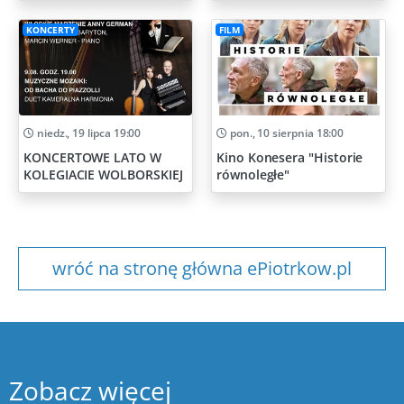
KONCERTY
FILM
niedz., 19 lipca 19:00
pon., 10 sierpnia 18:00
KONCERTOWE LATO W
Kino Konesera "Historie
KOLEGIACIE WOLBORSKIEJ
równoległe"
wróć na stronę główna ePiotrkow.pl
Zobacz więcej