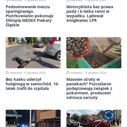
niedziela, 15 grudnia 2024
niedziela, 15 grudnia 2024
Podsumowanie meczu
Motocyklista bez prawa
sparingowego.
jazdy i 6-latka ranni w
Piotrkowianin pokonuje
wypadku. Lądował
Olimpię MEDEX Piekary
śmigłowiec LPR
Śląskie
niedziela, 15 grudnia 2024
niedziela, 15 grudnia 2024
Bez kasku uderzył
Masowe straty w
hulajnogą w samochód. 16-
pasiekach? Pszczelarze
latek trafił do szpitala
podejrzewają związek z
pokarmem, producent
odrzuca zarzuty