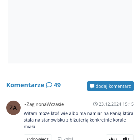
Komentarze
49
dodaj komentarz
~ZaginonaWczasie
23.12.2024 15:15
Witam może ktoś wie albo ma namiar na Panią która
stała na stanowisku z biżuterią konkretnie korale
miała
Odpowiedz
Zgłoś
0
0