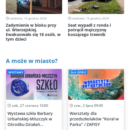
niedziela, 15 grudnia 2024
niedziela, 15 grudnia 2024
Zadymienie w bloku przy
Seat wypadł z ronda i
ul. Wierzejskiej.
potrącił mężczyznę
Ewakuowało się 18 osób, w
koszącego trawnik
tym dzieci
A może w miasto?
WYSTAWY
DLA DZIECI
sob., 27 czerwca 10:00
czw., 2 lipca 09:00
Wystawa szkła Barbary
Warsztaty dla
Urbańskiej-Miszczyk w
przedszkolaków "Koral w
Ośrodku Działań
Parku" / ZAPISY
Artystycznych