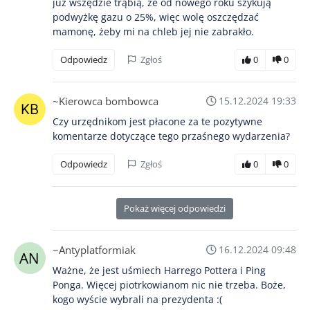
już wszędzie trąbią, że od nowego roku szykują
podwyżkę gazu o 25%, więc wolę oszczędzać
mamonę, żeby mi na chleb jej nie zabrakło.
Odpowiedz
Zgłoś
0
0
~Kierowca bombowca
15.12.2024 19:33
Czy urzędnikom jest płacone za te pozytywne
komentarze dotyczące tego przaśnego wydarzenia?
Odpowiedz
Zgłoś
0
0
Pokaż więcej odpowiedzi
~Antyplatformiak
16.12.2024 09:48
Ważne, że jest uśmiech Harrego Pottera i Ping
Ponga. Więcej piotrkowianom nic nie trzeba. Boże,
kogo wyście wybrali na prezydenta :(