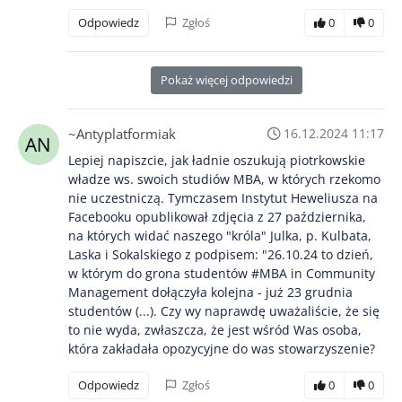
Odpowiedz
Zgłoś
0
0
Pokaż więcej odpowiedzi
~Antyplatformiak
16.12.2024 11:17
Lepiej napiszcie, jak ładnie oszukują piotrkowskie
władze ws. swoich studiów MBA, w których rzekomo
nie uczestniczą. Tymczasem Instytut Heweliusza na
Facebooku opublikował zdjęcia z 27 października,
na których widać naszego "króla" Julka, p. Kulbata,
Laska i Sokalskiego z podpisem: "26.10.24 to dzień,
w którym do grona studentów #MBA in Community
Management dołączyła kolejna - już 23 grudnia
studentów (...). Czy wy naprawdę uważaliście, że się
to nie wyda, zwłaszcza, że jest wśród Was osoba,
która zakładała opozycyjne do was stowarzyszenie?
Odpowiedz
Zgłoś
0
0