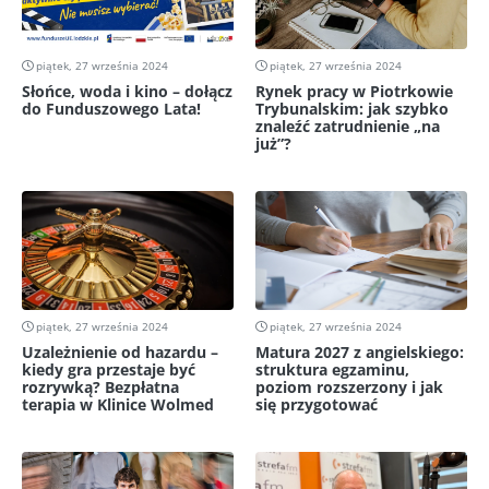
piątek, 27 września 2024
piątek, 27 września 2024
Słońce, woda i kino – dołącz
Rynek pracy w Piotrkowie
do Funduszowego Lata!
Trybunalskim: jak szybko
znaleźć zatrudnienie „na
już”?
piątek, 27 września 2024
piątek, 27 września 2024
Uzależnienie od hazardu –
Matura 2027 z angielskiego:
kiedy gra przestaje być
struktura egzaminu,
rozrywką? Bezpłatna
poziom rozszerzony i jak
terapia w Klinice Wolmed
się przygotować