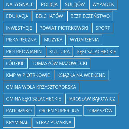
NA SYGNALE
POLICJA
SULEJÓW
WYPADEK
EDUKACJA
BEŁCHATÓW
BEZPIECZEŃSTWO
INWESTYCJE
POWIAT PIOTRKOWSKI
SPORT
PIŁKA RĘCZNA
MUZYKA
WYDARZENIA
PIOTRKOWIANIN
KULTURA
ŁĘKI SZLACHECKIE
ŁÓDZKIE
TOMASZÓW MAZOWIECKI
KMP W PIOTRKOWIE
KSIĄŻKA NA WEEKEND
GMINA WOLA KRZYSZTOPORSKA
GMINA ŁĘKI SZLACHECKIE
JAROSŁAW BĄKOWICZ
RADOMSKO
ORLEN SUPERLIGA
TOMASZÓW
KRYMINAŁ
STRAŻ POŻARNA