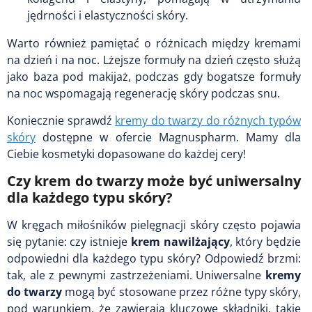
jędrności i elastyczności skóry.
Warto również pamiętać o różnicach między kremami
na dzień i na noc. Lżejsze formuły na dzień często służą
jako baza pod makijaż, podczas gdy bogatsze formuły
na noc wspomagają regenerację skóry podczas snu.
Koniecznie sprawdź
kremy do twarzy do różnych typów
skóry
dostępne w ofercie Magnuspharm. Mamy dla
Ciebie kosmetyki dopasowane do każdej cery!
Czy krem do twarzy może być uniwersalny
dla każdego typu skóry?
W kręgach miłośników pielęgnacji skóry często pojawia
się pytanie: czy istnieje
krem nawilżający
, który będzie
odpowiedni dla każdego typu skóry? Odpowiedź brzmi:
tak, ale z pewnymi zastrzeżeniami. Uniwersalne
kremy
do twarzy
mogą być stosowane przez różne typy skóry,
pod warunkiem, że zawierają kluczowe składniki, takie