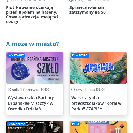
piątek, 27 września 2024
piątek, 27 września 2024
Piotrkowianie uciekają
Sprawca włamań
przed upałem na baseny.
zatrzymany na S8
Chwalą atrakcje, mają też
uwagi
A może w miasto?
WYSTAWY
DLA DZIECI
sob., 27 czerwca 10:00
czw., 2 lipca 09:00
Wystawa szkła Barbary
Warsztaty dla
Urbańskiej-Miszczyk w
przedszkolaków "Koral w
Ośrodku Działań
Parku" / ZAPISY
Artystycznych
KONCERTY
FILM