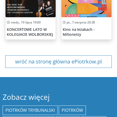
niedz., 19 lipca 19:00
pt., 7 sierpnia 20:30
KONCERTOWE LATO W
Kino na leżakach -
KOLEGIACIE WOLBORSKIEJ
Milionerzy
wróć na stronę główna ePiotrkow.pl
Zobacz więcej
PIOTRKÓW TRYBUNALSKI
PIOTRKÓW