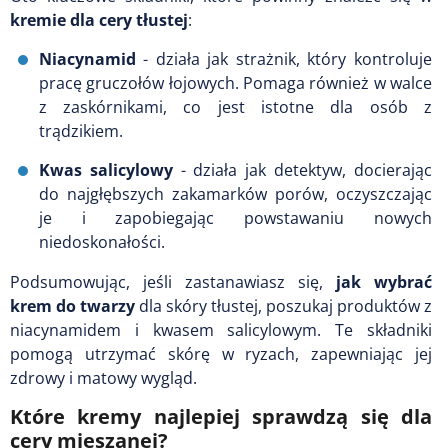
kremie dla cery tłustej
:
Niacynamid
- działa jak strażnik, który kontroluje
pracę gruczołów łojowych. Pomaga również w walce
z zaskórnikami, co jest istotne dla osób z
trądzikiem.
Kwas salicylowy
- działa jak detektyw, docierając
do najgłębszych zakamarków porów, oczyszczając
je i zapobiegając powstawaniu nowych
niedoskonałości.
Podsumowując, jeśli zastanawiasz się,
jak wybrać
krem do twarzy
dla skóry tłustej, poszukaj produktów z
niacynamidem i kwasem salicylowym. Te składniki
pomogą utrzymać skórę w ryzach, zapewniając jej
zdrowy i matowy wygląd.
Które kremy najlepiej sprawdzą się dla
cery mieszanej?