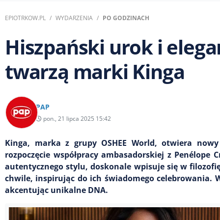
EPIOTRKOW.PL
WYDARZENIA
PO GODZINACH
Hiszpański urok i eleg
twarzą marki Kinga
PAP
pon., 21 lipca 2025 15:42
Kinga, marka z grupy OSHEE World, otwiera nowy r
rozpoczęcie współpracy ambasadorskiej z Penélope Cr
autentycznego stylu, doskonale wpisuje się w filozofi
chwile, inspirując do ich świadomego celebrowania
akcentując unikalne DNA.