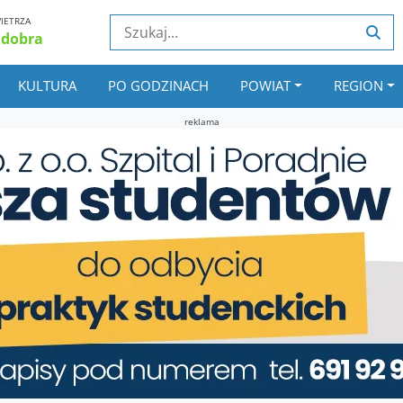
IETRZA
 dobra
KULTURA
PO GODZINACH
POWIAT
REGION
reklama