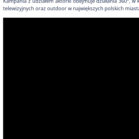
Kampania z udziałem aktorki obejmuje działania 360°, w 
telewizyjnych oraz outdoor w największych polskich miast