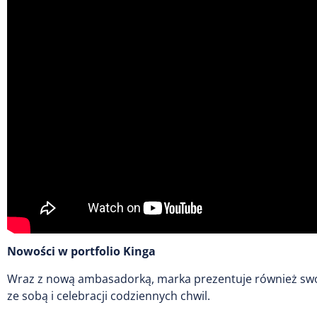
Nowości w portfolio Kinga
Wraz z nową ambasadorką, marka prezentuje również swoje 
ze sobą i celebracji codziennych chwil.