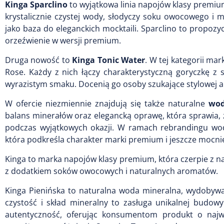
Kinga Sparclino
to wyjątkowa linia napojów klasy premi
krystalicznie czystej wody, słodyczy soku owocowego i 
jako baza do eleganckich mocktaili. Sparclino to propozyc
orzeźwienie w wersji premium.
Druga nowość to
Kinga Tonic Water
. W tej kategorii ma
Rose. Każdy z nich łączy charakterystyczną goryczkę z
wyrazistym smaku. Docenią go osoby szukające stylowej al
W ofercie niezmiennie znajdują się także naturalne
wod
balans minerałów oraz elegancką oprawę, która sprawia,
podczas wyjątkowych okazji. W ramach rebrandingu wody
która podkreśla charakter marki premium i jeszcze mocniej
Kinga to marka napojów klasy premium, która czerpie z na
z dodatkiem soków owocowych i naturalnych aromatów.
Kinga Pienińska to naturalna woda mineralna, wydobywan
czystość i skład mineralny to zasługa unikalnej budowy 
autentyczność, oferując konsumentom produkt o najwyż