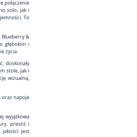
ne połączenie
o solo, jak i
yjemności. To
k Blueberry &
o głębokim i
e życia.
ść, doskonały
 stole, jak i
ję wizualną,
ą oraz napoje
ej wyjątkowa
ry, prestiż i
jakości jest