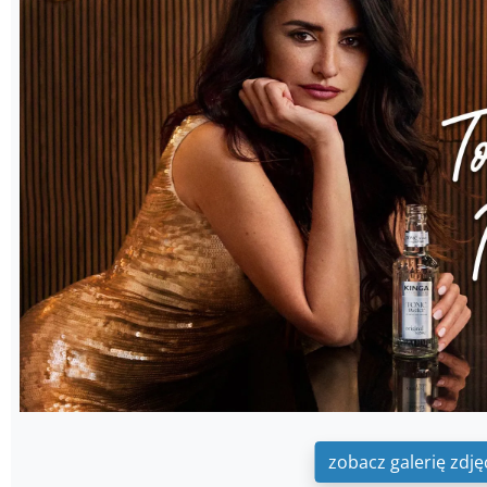
zobacz galerię zdję