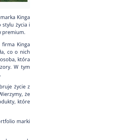
 marka Kinga
stylu życia i
ów premium.
 firma Kinga
a, co o nich
 osoba, która
pozory. W tym
.
bruje życie z
 Wierzymy, że
odukty, które
tfolio marki