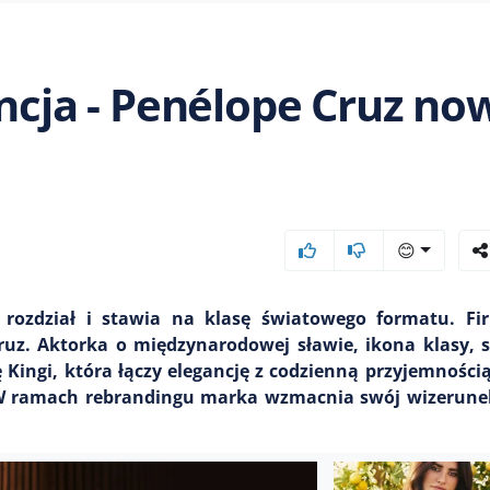
ancja - Penélope Cruz no
😊
ozdział i stawia na klasę światowego formatu. Fir
uz. Aktorka o międzynarodowej sławie, ikona klasy, s
ę Kingi, która łączy elegancję z codzienną przyjemności
. W ramach rebrandingu marka wzmacnia swój wizerunek