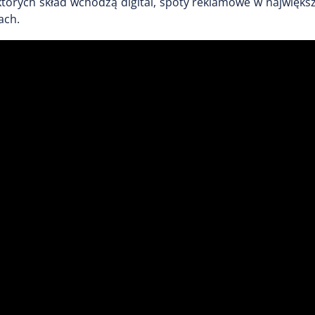
których skład wchodzą digital, spoty reklamowe w najwięk
ach.