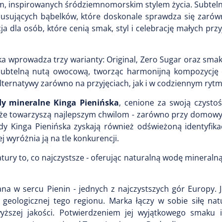
um, inspirowanych śródziemnomorskim stylem życia. Subtel
musujących bąbelków, które doskonale sprawdza się zarówn
ja dla osób, które cenią smak, styl i celebrację małych prz
rka wprowadza trzy warianty: Original, Zero Sugar oraz sma
 subtelną nutą owocową, tworząc harmonijną kompozycję 
ternatywy zarówno na przyjęciach, jak i w codziennym rytmi
y mineralne Kinga Pienińska
, cenione za swoją czysto
 że towarzyszą najlepszym chwilom - zarówno przy domowym
 Kinga Pienińska zyskają również odświeżoną identyfikac
 wyróżnia ją na tle konkurencji.
tury to, co najczystsze - oferując naturalną wodę mineraln
a w sercu Pienin - jednych z najczystszych gór Europy. J
geologicznej tego regionu. Marka łączy w sobie siłę natu
szej jakości. Potwierdzeniem jej wyjątkowego smaku i 