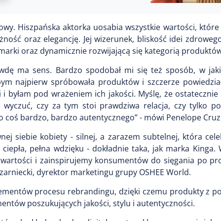
wy. Hiszpańska aktorka uosabia wszystkie wartości, które
ność oraz elegancję. Jej wizerunek, bliskość idei zdrowego 
marki oraz dynamicznie rozwijającą się kategorią produkt
wdę ma sens. Bardzo spodobał mi się też sposób, w jaki
ebym najpierw spróbowała produktów i szczerze powiedział
 i byłam pod wrażeniem ich jakości. Myślę, że ostatecznie
ie wyczuć, czy za tym stoi prawdziwa relacja, czy tylko 
 coś bardzo, bardzo autentycznego” - mówi Penelope Cruz
 siebie kobiety - silnej, a zarazem subtelnej, która cele
, ciepła, pełna wdzięku - dokładnie taka, jak marka Kinga.
e wartości i zainspirujemy konsumentów do sięgania po pr
arniecki, dyrektor marketingu grupy OSHEE World.
ementów procesu rebrandingu, dzięki czemu produkty z por
ntów poszukujących jakości, stylu i autentyczności.