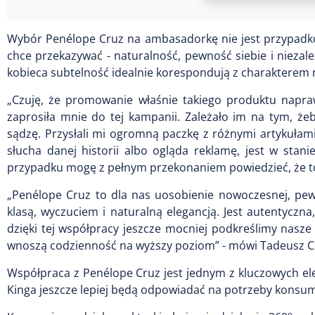
Wybór Penélope Cruz na ambasadorkę nie jest przypadko
chce przekazywać - naturalność, pewność siebie i niezależ
kobieca subtelność idealnie korespondują z charakterem 
„Czuję, że promowanie właśnie takiego produktu napra
zaprosiła mnie do tej kampanii. Zależało im na tym, ż
sądzę. Przysłali mi ogromną paczkę z różnymi artykułami
słucha danej historii albo ogląda reklamę, jest w stan
przypadku mogę z pełnym przekonaniem powiedzieć, że to
„Penélope Cruz to dla nas uosobienie nowoczesnej, pewnej
klasą, wyczuciem i naturalną elegancją. Jest autentyczna
dzięki tej współpracy jeszcze mocniej podkreślimy nasz
wnoszą codzienność na wyższy poziom” - mówi Tadeusz Cz
Współpraca z Penélope Cruz jest jednym z kluczowych el
Kinga jeszcze lepiej będą odpowiadać na potrzeby konsume