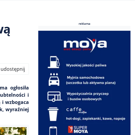
wą
reklama
reklama
udostępnij
ma ogłosiła
ubtelności i
ą i wzbogaca
, wyraźniej