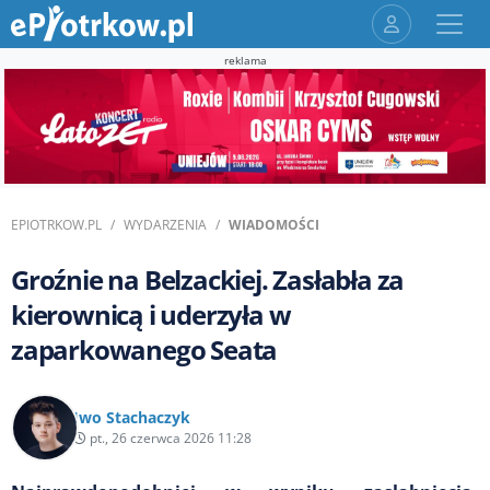
reklama
EPIOTRKOW.PL
WYDARZENIA
WIADOMOŚCI
Groźnie na Belzackiej. Zasłabła za
kierownicą i uderzyła w
zaparkowanego Seata
Iwo Stachaczyk
pt., 26 czerwca 2026 11:28