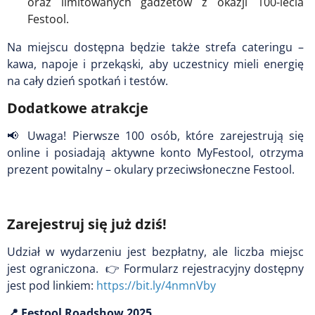
oraz limitowanych gadżetów z okazji 100-lecia
Festool.
Na miejscu dostępna będzie także strefa cateringu –
kawa, napoje i przekąski, aby uczestnicy mieli energię
na cały dzień spotkań i testów.
Dodatkowe atrakcje
📢
Uwaga! Pierwsze 100 osób, które zarejestrują się
online i posiadają aktywne konto MyFestool, otrzyma
prezent powitalny – okulary przeciwsłoneczne Festool.
Zarejestruj się już dziś!
Udział w wydarzeniu jest bezpłatny, ale liczba miejsc
jest ograniczona.
👉
Formularz rejestracyjny dostępny
jest pod linkiem:
https://bit.ly/4nmnVby
📍 Festool Roadshow 2025