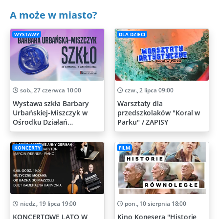
A może w miasto?
WYSTAWY
DLA DZIECI
sob., 27 czerwca 10:00
czw., 2 lipca 09:00
Wystawa szkła Barbary
Warsztaty dla
Urbańskiej-Miszczyk w
przedszkolaków "Koral w
Ośrodku Działań
Parku" / ZAPISY
Artystycznych
KONCERTY
FILM
niedz., 19 lipca 19:00
pon., 10 sierpnia 18:00
KONCERTOWE LATO W
Kino Konesera "Historie